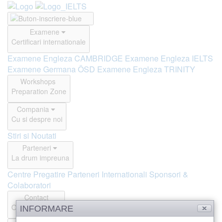
Examene
Certificari internationale
Examene Engleza CAMBRIDGE
Examene Engleza IELTS
Examene Germana ÖSD
Examene Engleza TRINITY
Workshops
Preparation Zone
Compania
Cu si despre noi
Stiri si Noutati
Parteneri
La drum impreuna
Centre Pregatire
Parteneri Internationali
Sponsori &
Colaboratori
Contact
Offline si Online
INFORMARE