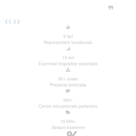
urmatoarea sesiune de examinare.
Elev I. Martin, 18 ani, Voluntar
❮❮
❯❯
3
tari
Reprezentare functionala
10
ani
Examinari lingvistice autorizate
90+
orase
Prezenta teritoriala
300
+
Centre educationale partenere
10.000
+
Sesiuni examene