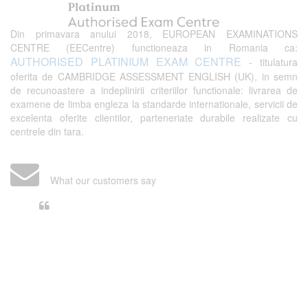
Din primavara anului 2018, EUROPEAN EXAMINATIONS
CENTRE (EECentre) functioneaza in Romania ca:
AUTHORISED PLATINIUM EXAM CENTRE
- titulatura
oferita de CAMBRIDGE ASSESSMENT ENGLISH (UK), in semn
de recunoastere a indeplinirii criteriilor functionale: livrarea de
examene de limba engleza la standarde internationale, servicii de
excelenta oferite clientilor, parteneriate durabile realizate cu
centrele din tara.
What our customers say
Din perspectiva unui voluntar
EECentre, livrarea unui examen se
desfasoara intr-o atmosfera propice
concentrarii. Echipa EECentre este
unita, comunicativa, sociabila, aspecte
care m-au determinat sa imi continui
activitatea si sa astept cu nerabdare