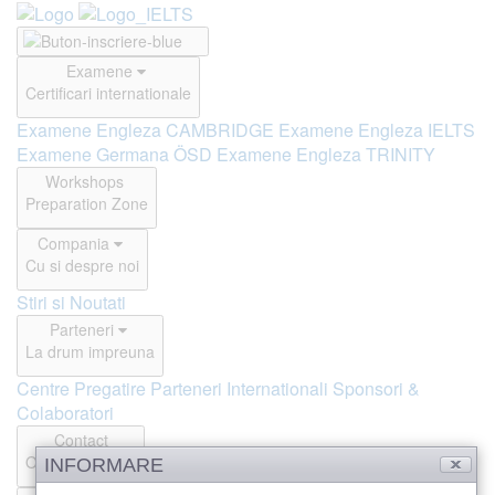
Examene
Certificari internationale
Examene Engleza CAMBRIDGE
Examene Engleza IELTS
Examene Germana ÖSD
Examene Engleza TRINITY
Workshops
Preparation Zone
Compania
Cu si despre noi
Stiri si Noutati
Parteneri
La drum impreuna
Centre Pregatire
Parteneri Internationali
Sponsori &
Colaboratori
Contact
Offline si Online
INFORMARE