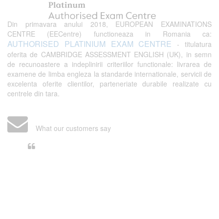
Din primavara anului 2018, EUROPEAN EXAMINATIONS
CENTRE (EECentre) functioneaza in Romania ca:
AUTHORISED PLATINIUM EXAM CENTRE
- titulatura
oferita de CAMBRIDGE ASSESSMENT ENGLISH (UK), in semn
de recunoastere a indeplinirii criteriilor functionale: livrarea de
examene de limba engleza la standarde internationale, servicii de
excelenta oferite clientilor, parteneriate durabile realizate cu
centrele din tara.
What our customers say
Din perspectiva unui voluntar
EECentre, livrarea unui examen se
desfasoara intr-o atmosfera propice
concentrarii. Echipa EECentre este
unita, comunicativa, sociabila, aspecte
care m-au determinat sa imi continui
activitatea si sa astept cu nerabdare