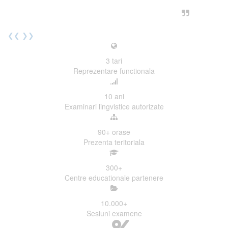
urmatoarea sesiune de examinare.
Elev I. Martin, 18 ani, Voluntar
❮❮
❯❯
3
tari
Reprezentare functionala
10
ani
Examinari lingvistice autorizate
90+
orase
Prezenta teritoriala
300
+
Centre educationale partenere
10.000
+
Sesiuni examene