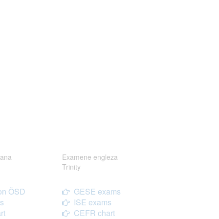
ana
Examene engleza
Trinity
on ÖSD
GESE exams
s
ISE exams
rt
CEFR chart