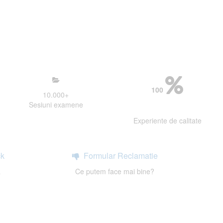
mosfera propice concentrarii.
 continui activitatea si sa astept
100
10.000
+
Sesiuni examene
Experiente de calitate
k
Formular Reclamatie
a
Ce putem face mai bine?