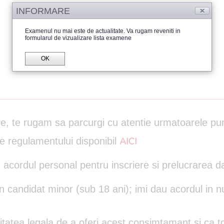
INFORMARE
Examenul nu mai este de actualitate. Va rugam reveniti in
formularul de vizualizare lista examene
OK
are, te rugam sa parcurgi cu atentie urmatoarele pu
le regulamentului disponibil
AICI
 acordul personal pentru inscriere si prelucrarea d
un candidat minor (sub 18 ani); imi dau acordul in n
itatea legala de a oferi acest consimtamant si ca to