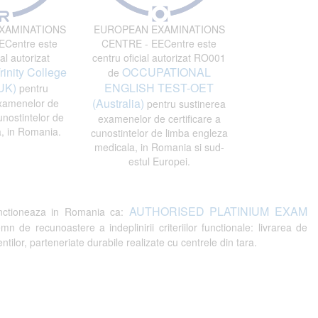
XAMINATIONS
EUROPEAN EXAMINATIONS
Centre este
CENTRE - EECentre este
al autorizat
centru oficial autorizat RO001
rinity College
OCCUPATIONAL
de
UK)
ENGLISH TEST-OET
pentru
(Australia)
xamenelor de
pentru sustinerea
unostintelor de
examenelor de certificare a
, in Romania.
cunostintelor de limba engleza
medicala, in Romania si sud-
estul Europei.
AUTHORISED PLATINIUM EXAM
ctioneaza in Romania ca:
recunoastere a indeplinirii criteriilor functionale: livrarea de
tilor, parteneriate durabile realizate cu centrele din tara.