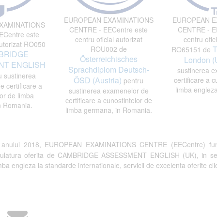
EUROPEAN EXAMINATIONS
EUROPEAN E
XAMINATIONS
CENTRE - EECentre este
CENTRE - EE
Centre este
centru oficial autorizat
centru ofici
autorizat RO050
T
ROU002 de
RO65151 de
BRIDGE
Österreichisches
London (
T ENGLISH
Sprachdiplom Deutsch-
sustinerea e
 sustinerea
ÖSD (Austria)
certificare a c
pentru
 certificare a
limba engleza
sustinerea examenelor de
or de limba
certificare a cunostintelor de
n Romania.
limba germana, in Romania.
a anului 2018, EUROPEAN EXAMINATIONS CENTRE (EECentre) fun
tulatura oferita de CAMBRIDGE ASSESSMENT ENGLISH (UK), in semn de 
a engleza la standarde internationale, servicii de excelenta oferite clien