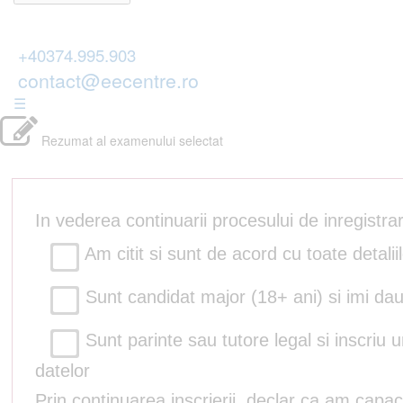
+40374.995.903
contact@eecentre.ro
☰
Rezumat al examenului selectat
In vederea continuarii procesului de inregistr
Am citit si sunt de acord cu toate detalii
Sunt candidat major (18+ ani) si imi dau
Sunt parinte sau tutore legal si inscriu 
datelor
Prin continuarea inscrierii, declar ca am capac