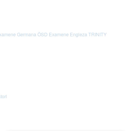
xamene Germana ÖSD
Examene Engleza TRINITY
tori