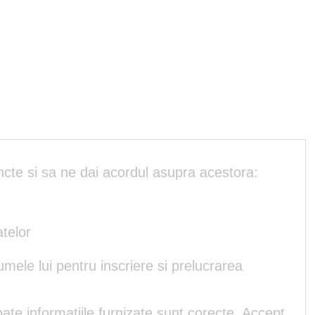
ncte si sa ne dai acordul asupra acestora:
atelor
umele lui pentru inscriere si prelucrarea
ate informatiile furnizate sunt corecte. Accept