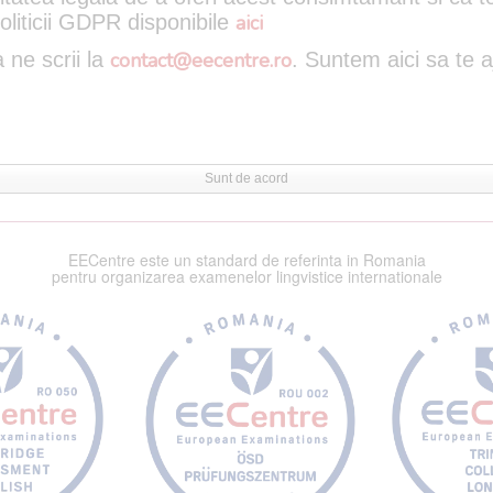
oliticii GDPR disponibile
aici
 ne scrii la
contact@eecentre.ro
. Suntem aici sa te 
Sunt de acord
EECentre este un standard de referinta in Romania
pentru organizarea examenelor lingvistice internationale