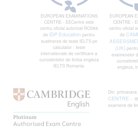
EUROPEAN EXAMINATIONS
EUROPEAN E
CENTRE - EECentre este
CENTRE - EE
centru oficial autorizat RO084
centru oficial 
IDP Education
CAM
de
pentru
de
ASSESSMEN
sustinerea de teste IELTS pe
calculator - teste
(UK)
pentru
internationale de certificare a
examenelor de
cunostintelor de limba engleza
cunostintel
IELTS Romania.
engleza, i
Din primavar
CENTRE
- ti
examene de limb