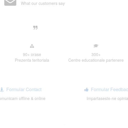
What our customers say
Centre, livrarea unui examen se desfasoara intr-o at
ativa, sociabila, aspecte care m-au determinat sa imi
de examinare.
90+
orase
300
+
Prezenta teritoriala
Centre educationale partenere
Formular Contact
Formular Feedbac
municam offline & online
Impartaseste-ne opini