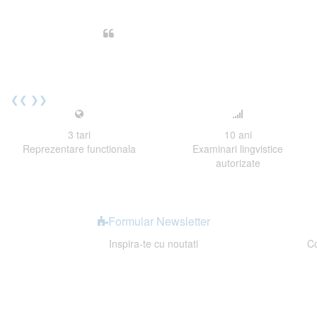
Din perspectiva unui voluntar EE
Echipa EECentre este unita, comunic
cu nerabdare urmatoarea sesiune 
Elev I. Martin, 18 ani, Voluntar
❮❮
❯❯
3
tari
10
ani
Reprezentare functionala
Examinari lingvistice
autorizate
Formular Newsletter
Inspira-te cu noutati
Co