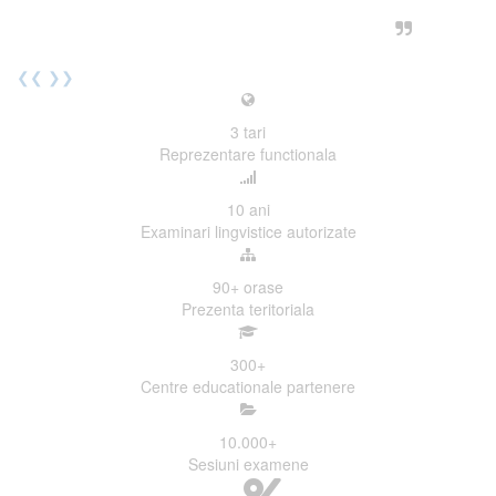
urmatoarea sesiune de examinare.
Elev I. Martin, 18 ani, Voluntar
❮❮
❯❯
3
tari
Reprezentare functionala
10
ani
Examinari lingvistice autorizate
90+
orase
Prezenta teritoriala
300
+
Centre educationale partenere
10.000
+
Sesiuni examene