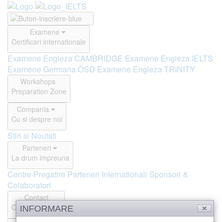
Examene
Certificari internationale
Examene Engleza CAMBRIDGE
Examene Engleza IELTS
Examene Germana ÖSD
Examene Engleza TRINITY
Workshops
Preparation Zone
Compania
Cu si despre noi
Stiri si Noutati
Parteneri
La drum impreuna
Centre Pregatire
Parteneri Internationali
Sponsori &
Colaboratori
Contact
Offline si Online
INFORMARE