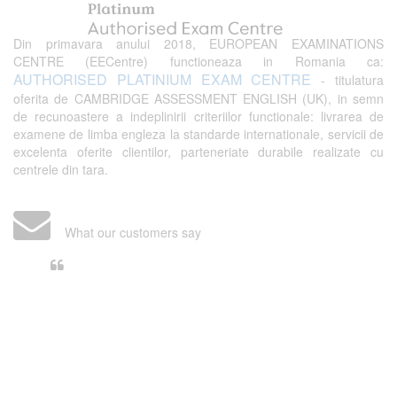
Din primavara anului 2018, EUROPEAN EXAMINATIONS
CENTRE (EECentre) functioneaza in Romania ca:
AUTHORISED PLATINIUM EXAM CENTRE
- titulatura
oferita de CAMBRIDGE ASSESSMENT ENGLISH (UK), in semn
de recunoastere a indeplinirii criteriilor functionale: livrarea de
examene de limba engleza la standarde internationale, servicii de
excelenta oferite clientilor, parteneriate durabile realizate cu
centrele din tara.
What our customers say
Din perspectiva unui voluntar
EECentre, livrarea unui examen se
desfasoara intr-o atmosfera propice
concentrarii. Echipa EECentre este
unita, comunicativa, sociabila, aspecte
care m-au determinat sa imi continui
activitatea si sa astept cu nerabdare