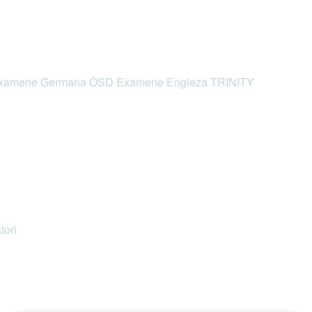
xamene Germana ÖSD
Examene Engleza TRINITY
tori