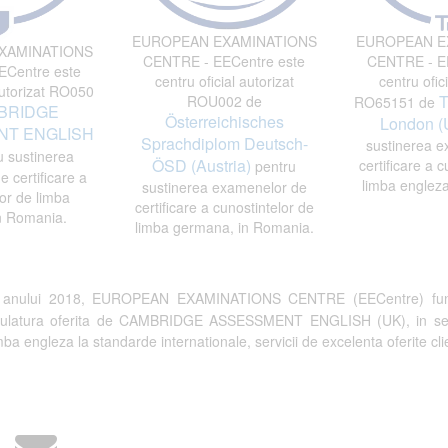
EUROPEAN EXAMINATIONS
EUROPEAN E
XAMINATIONS
CENTRE - EECentre este
CENTRE - EE
Centre este
centru oficial autorizat
centru ofici
autorizat RO050
T
ROU002 de
RO65151 de
BRIDGE
Österreichisches
London (
T ENGLISH
Sprachdiplom Deutsch-
sustinerea e
 sustinerea
ÖSD (Austria)
certificare a c
pentru
 certificare a
limba engleza
sustinerea examenelor de
or de limba
certificare a cunostintelor de
n Romania.
limba germana, in Romania.
a anului 2018, EUROPEAN EXAMINATIONS CENTRE (EECentre) fun
tulatura oferita de CAMBRIDGE ASSESSMENT ENGLISH (UK), in semn de 
a engleza la standarde internationale, servicii de excelenta oferite clien