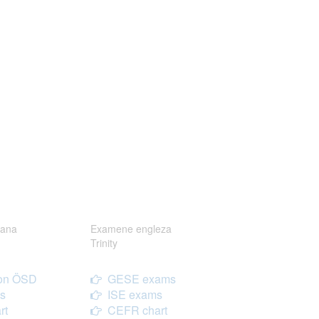
ana
Examene engleza
Trinity
on ÖSD
GESE exams
s
ISE exams
rt
CEFR chart