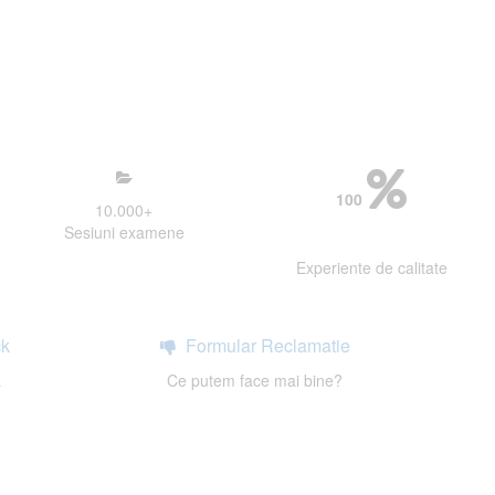
mosfera propice concentrarii.
 continui activitatea si sa astept
100
10.000
+
Sesiuni examene
Experiente de calitate
k
Formular Reclamatie
a
Ce putem face mai bine?