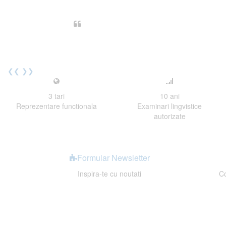
Din perspectiva unui voluntar EE
Echipa EECentre este unita, comunic
cu nerabdare urmatoarea sesiune 
Elev I. Martin, 18 ani, Voluntar
❮❮
❯❯
3
tari
10
ani
Reprezentare functionala
Examinari lingvistice
autorizate
Formular Newsletter
Inspira-te cu noutati
Co