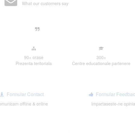
What our customers say
Centre, livrarea unui examen se desfasoara intr-o at
ativa, sociabila, aspecte care m-au determinat sa imi
de examinare.
90+
orase
300
+
Prezenta teritoriala
Centre educationale partenere
Formular Contact
Formular Feedbac
municam offline & online
Impartaseste-ne opini