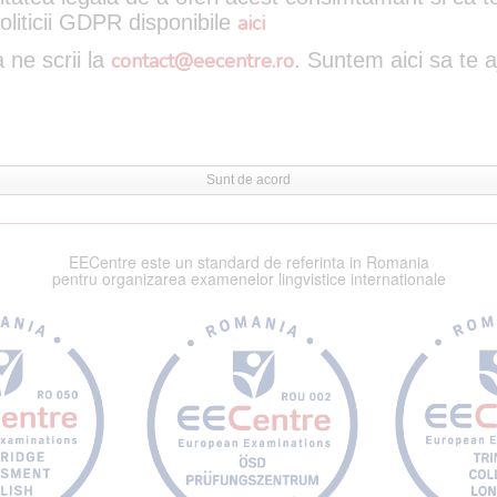
oliticii GDPR disponibile
aici
 ne scrii la
contact@eecentre.ro
. Suntem aici sa te 
Sunt de acord
EECentre este un standard de referinta in Romania
pentru organizarea examenelor lingvistice internationale