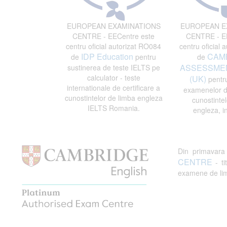
EUROPEAN EXAMINATIONS
EUROPEAN E
CENTRE - EECentre este
CENTRE - EE
centru oficial autorizat RO084
centru oficial 
IDP Education
CAM
de
pentru
de
ASSESSMEN
sustinerea de teste IELTS pe
calculator - teste
(UK)
pentru
internationale de certificare a
examenelor de
cunostintelor de limba engleza
cunostintel
IELTS Romania.
engleza, i
Din primavar
CENTRE
- ti
examene de limb