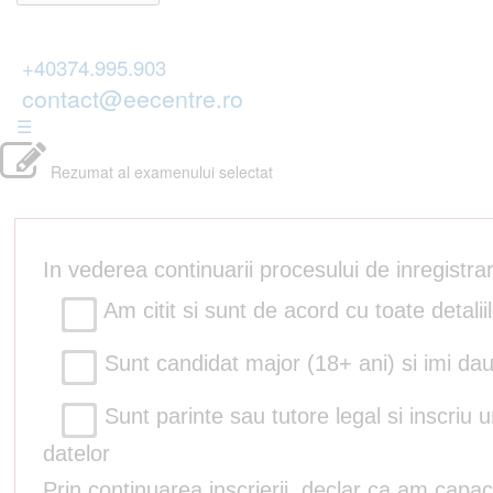
+40374.995.903
contact@eecentre.ro
☰
Rezumat al examenului selectat
In vederea continuarii procesului de inregistr
Am citit si sunt de acord cu toate detalii
Sunt candidat major (18+ ani) si imi dau
Sunt parinte sau tutore legal si inscriu 
datelor
Prin continuarea inscrierii, declar ca am capac