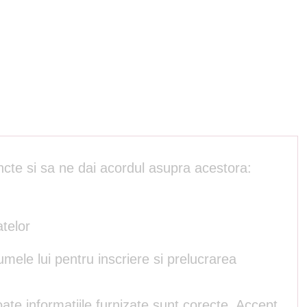
ncte si sa ne dai acordul asupra acestora:
atelor
umele lui pentru inscriere si prelucrarea
ate informatiile furnizate sunt corecte. Accept