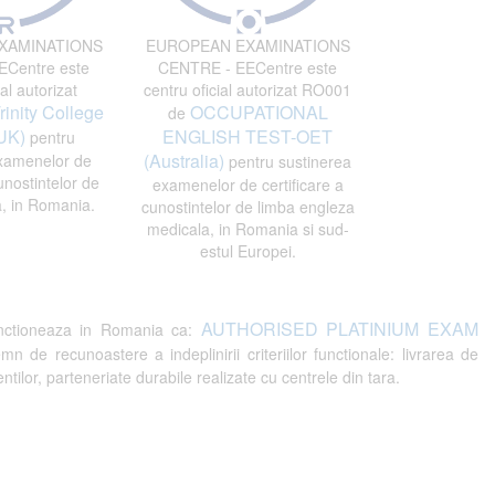
XAMINATIONS
EUROPEAN EXAMINATIONS
Centre este
CENTRE - EECentre este
al autorizat
centru oficial autorizat RO001
rinity College
OCCUPATIONAL
de
UK)
ENGLISH TEST-OET
pentru
(Australia)
xamenelor de
pentru sustinerea
unostintelor de
examenelor de certificare a
, in Romania.
cunostintelor de limba engleza
medicala, in Romania si sud-
estul Europei.
AUTHORISED PLATINIUM EXAM
ctioneaza in Romania ca:
recunoastere a indeplinirii criteriilor functionale: livrarea de
tilor, parteneriate durabile realizate cu centrele din tara.