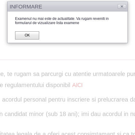
INFORMARE
Examenul nu mai este de actualitate. Va rugam reveniti in
formularul de vizualizare lista examene
OK
are, te rugam sa parcurgi cu atentie urmatoarele pu
le regulamentului disponibil
AICI
 acordul personal pentru inscriere si prelucrarea d
un candidat minor (sub 18 ani); imi dau acordul in n
itatea legala de a oferi acest consimtamant si ca to