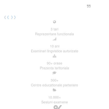
urmatoarea sesiune de examinare.
Elev I. Martin, 18 ani, Voluntar
❮❮
❯❯
3
tari
Reprezentare functionala
10
ani
Examinari lingvistice autorizate
90+
orase
Prezenta teritoriala
300
+
Centre educationale partenere
10.000
+
Sesiuni examene