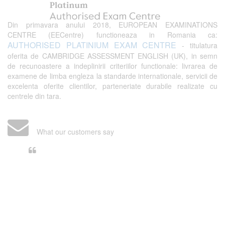
Din primavara anului 2018, EUROPEAN EXAMINATIONS
CENTRE (EECentre) functioneaza in Romania ca:
AUTHORISED PLATINIUM EXAM CENTRE
- titulatura
oferita de CAMBRIDGE ASSESSMENT ENGLISH (UK), in semn
de recunoastere a indeplinirii criteriilor functionale: livrarea de
examene de limba engleza la standarde internationale, servicii de
excelenta oferite clientilor, parteneriate durabile realizate cu
centrele din tara.
What our customers say
Din perspectiva unui voluntar
EECentre, livrarea unui examen se
desfasoara intr-o atmosfera propice
concentrarii. Echipa EECentre este
unita, comunicativa, sociabila, aspecte
care m-au determinat sa imi continui
activitatea si sa astept cu nerabdare