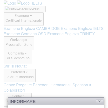
Examene
Certificari internationale
Examene Engleza CAMBRIDGE
Examene Engleza IELTS
Examene Germana ÖSD
Examene Engleza TRINITY
Workshops
Preparation Zone
Compania
Cu si despre noi
Stiri si Noutati
Parteneri
La drum impreuna
Centre Pregatire
Parteneri Internationali
Sponsori &
Colaboratori
Contact
Offline si Online
INFORMARE