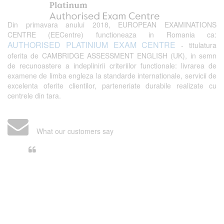
Din primavara anului 2018, EUROPEAN EXAMINATIONS
CENTRE (EECentre) functioneaza in Romania ca:
AUTHORISED PLATINIUM EXAM CENTRE
- titulatura
oferita de CAMBRIDGE ASSESSMENT ENGLISH (UK), in semn
de recunoastere a indeplinirii criteriilor functionale: livrarea de
examene de limba engleza la standarde internationale, servicii de
excelenta oferite clientilor, parteneriate durabile realizate cu
centrele din tara.
What our customers say
Din perspectiva unui voluntar
EECentre, livrarea unui examen se
desfasoara intr-o atmosfera propice
concentrarii. Echipa EECentre este
unita, comunicativa, sociabila, aspecte
care m-au determinat sa imi continui
activitatea si sa astept cu nerabdare