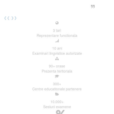
urmatoarea sesiune de examinare.
Elev I. Martin, 18 ani, Voluntar
❮❮
❯❯
3
tari
Reprezentare functionala
10
ani
Examinari lingvistice autorizate
90+
orase
Prezenta teritoriala
300
+
Centre educationale partenere
10.000
+
Sesiuni examene