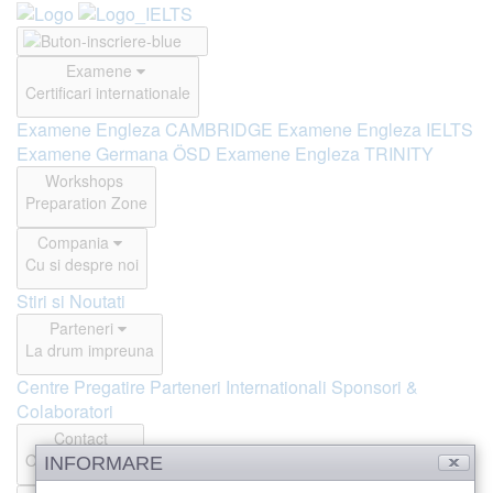
Examene
Certificari internationale
Examene Engleza CAMBRIDGE
Examene Engleza IELTS
Examene Germana ÖSD
Examene Engleza TRINITY
Workshops
Preparation Zone
Compania
Cu si despre noi
Stiri si Noutati
Parteneri
La drum impreuna
Centre Pregatire
Parteneri Internationali
Sponsori &
Colaboratori
Contact
Offline si Online
INFORMARE