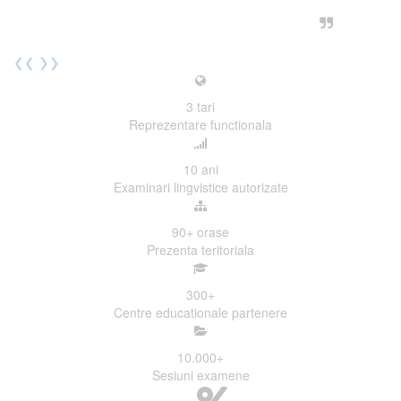
urmatoarea sesiune de examinare.
Elev I. Martin, 18 ani, Voluntar
❮❮
❯❯
3
tari
Reprezentare functionala
10
ani
Examinari lingvistice autorizate
90+
orase
Prezenta teritoriala
300
+
Centre educationale partenere
10.000
+
Sesiuni examene