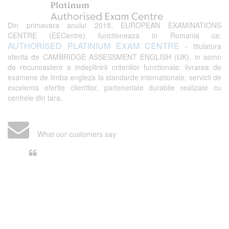
Din primavara anului 2018, EUROPEAN EXAMINATIONS
CENTRE (EECentre) functioneaza in Romania ca:
AUTHORISED PLATINIUM EXAM CENTRE
- titulatura
oferita de CAMBRIDGE ASSESSMENT ENGLISH (UK), in semn
de recunoastere a indeplinirii criteriilor functionale: livrarea de
examene de limba engleza la standarde internationale, servicii de
excelenta oferite clientilor, parteneriate durabile realizate cu
centrele din tara.
What our customers say
Din perspectiva unui voluntar
EECentre, livrarea unui examen se
desfasoara intr-o atmosfera propice
concentrarii. Echipa EECentre este
unita, comunicativa, sociabila, aspecte
care m-au determinat sa imi continui
activitatea si sa astept cu nerabdare