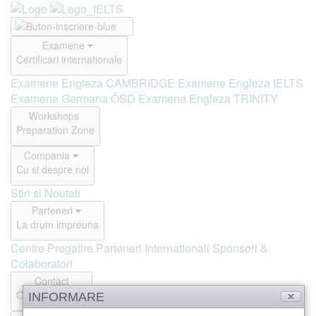
Examene
Certificari internationale
Examene Engleza CAMBRIDGE
Examene Engleza IELTS
Examene Germana ÖSD
Examene Engleza TRINITY
Workshops
Preparation Zone
Compania
Cu si despre noi
Stiri si Noutati
Parteneri
La drum impreuna
Centre Pregatire
Parteneri Internationali
Sponsori &
Colaboratori
Contact
Offline si Online
INFORMARE