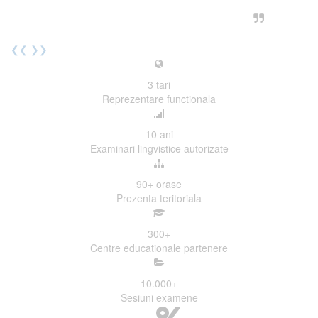
urmatoarea sesiune de examinare.
Elev I. Martin, 18 ani, Voluntar
❮❮
❯❯
3
tari
Reprezentare functionala
10
ani
Examinari lingvistice autorizate
90+
orase
Prezenta teritoriala
300
+
Centre educationale partenere
10.000
+
Sesiuni examene