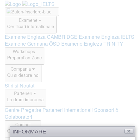
Examene
Certificari internationale
Examene Engleza CAMBRIDGE
Examene Engleza IELTS
Examene Germana ÖSD
Examene Engleza TRINITY
Workshops
Preparation Zone
Compania
Cu si despre noi
Stiri si Noutati
Parteneri
La drum impreuna
Centre Pregatire
Parteneri Internationali
Sponsori &
Colaboratori
Contact
Offline si Online
INFORMARE