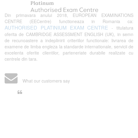
Din primavara anului 2018, EUROPEAN EXAMINATIONS
CENTRE (EECentre) functioneaza in Romania ca:
AUTHORISED PLATINIUM EXAM CENTRE
- titulatura
oferita de CAMBRIDGE ASSESSMENT ENGLISH (UK), in semn
de recunoastere a indeplinirii criteriilor functionale: livrarea de
examene de limba engleza la standarde internationale, servicii de
excelenta oferite clientilor, parteneriate durabile realizate cu
centrele din tara.
What our customers say
Din perspectiva unui voluntar
EECentre, livrarea unui examen se
desfasoara intr-o atmosfera propice
concentrarii. Echipa EECentre este
unita, comunicativa, sociabila, aspecte
care m-au determinat sa imi continui
activitatea si sa astept cu nerabdare