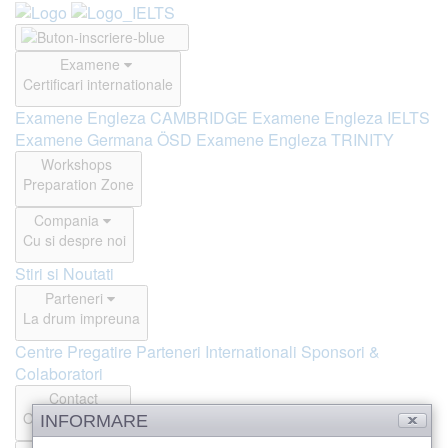
Examene
Certificari internationale
Examene Engleza CAMBRIDGE
Examene Engleza IELTS
Examene Germana ÖSD
Examene Engleza TRINITY
Workshops
Preparation Zone
Compania
Cu si despre noi
Stiri si Noutati
Parteneri
La drum impreuna
Centre Pregatire
Parteneri Internationali
Sponsori &
Colaboratori
Contact
Offline si Online
INFORMARE