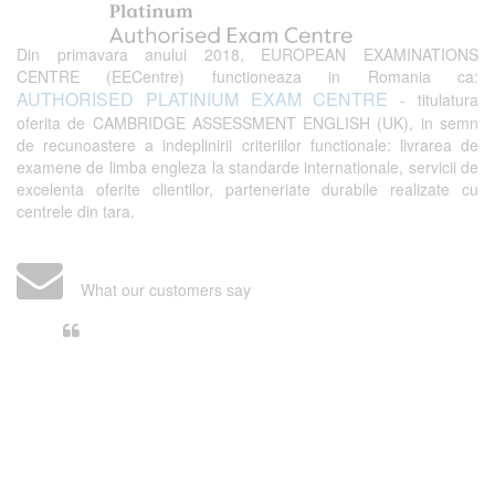
Din primavara anului 2018, EUROPEAN EXAMINATIONS
CENTRE (EECentre) functioneaza in Romania ca:
AUTHORISED PLATINIUM EXAM CENTRE
- titulatura
oferita de CAMBRIDGE ASSESSMENT ENGLISH (UK), in semn
de recunoastere a indeplinirii criteriilor functionale: livrarea de
examene de limba engleza la standarde internationale, servicii de
excelenta oferite clientilor, parteneriate durabile realizate cu
centrele din tara.
What our customers say
Din perspectiva unui voluntar
EECentre, livrarea unui examen se
desfasoara intr-o atmosfera propice
concentrarii. Echipa EECentre este
unita, comunicativa, sociabila, aspecte
care m-au determinat sa imi continui
activitatea si sa astept cu nerabdare