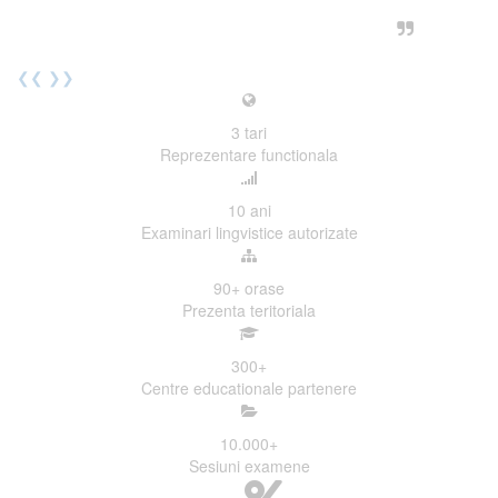
urmatoarea sesiune de examinare.
Elev I. Martin, 18 ani, Voluntar
❮❮
❯❯
3
tari
Reprezentare functionala
10
ani
Examinari lingvistice autorizate
90+
orase
Prezenta teritoriala
300
+
Centre educationale partenere
10.000
+
Sesiuni examene