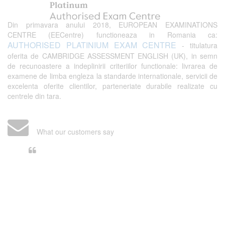
Din primavara anului 2018, EUROPEAN EXAMINATIONS
CENTRE (EECentre) functioneaza in Romania ca:
AUTHORISED PLATINIUM EXAM CENTRE
- titulatura
oferita de CAMBRIDGE ASSESSMENT ENGLISH (UK), in semn
de recunoastere a indeplinirii criteriilor functionale: livrarea de
examene de limba engleza la standarde internationale, servicii de
excelenta oferite clientilor, parteneriate durabile realizate cu
centrele din tara.
What our customers say
Din perspectiva unui voluntar
EECentre, livrarea unui examen se
desfasoara intr-o atmosfera propice
concentrarii. Echipa EECentre este
unita, comunicativa, sociabila, aspecte
care m-au determinat sa imi continui
activitatea si sa astept cu nerabdare