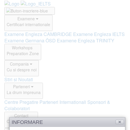
Examene
Certificari internationale
Examene Engleza CAMBRIDGE
Examene Engleza IELTS
Examene Germana ÖSD
Examene Engleza TRINITY
Workshops
Preparation Zone
Compania
Cu si despre noi
Stiri si Noutati
Parteneri
La drum impreuna
Centre Pregatire
Parteneri Internationali
Sponsori &
Colaboratori
Contact
Offline si Online
INFORMARE