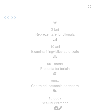
urmatoarea sesiune de examinare.
Elev I. Martin, 18 ani, Voluntar
❮❮
❯❯
3
tari
Reprezentare functionala
10
ani
Examinari lingvistice autorizate
90+
orase
Prezenta teritoriala
300
+
Centre educationale partenere
10.000
+
Sesiuni examene