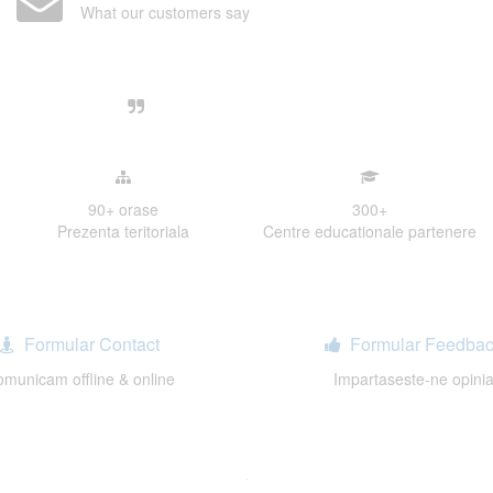
What our customers say
Centre, livrarea unui examen se desfasoara intr-o at
ativa, sociabila, aspecte care m-au determinat sa imi
de examinare.
90+
orase
300
+
Prezenta teritoriala
Centre educationale partenere
Formular Contact
Formular Feedbac
municam offline & online
Impartaseste-ne opini