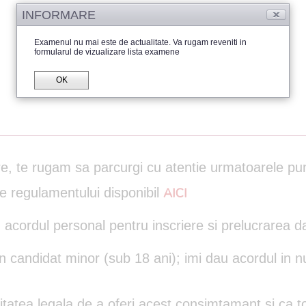
INFORMARE
Examenul nu mai este de actualitate. Va rugam reveniti in
formularul de vizualizare lista examene
OK
are, te rugam sa parcurgi cu atentie urmatoarele pu
le regulamentului disponibil
AICI
 acordul personal pentru inscriere si prelucrarea d
un candidat minor (sub 18 ani); imi dau acordul in n
itatea legala de a oferi acest consimtamant si ca to