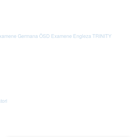
xamene Germana ÖSD
Examene Engleza TRINITY
tori