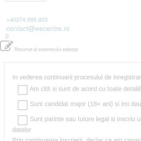
+40374.995.903
contact@eecentre.ro
☰
Rezumat al examenului selectat
In vederea continuarii procesului de inregistr
Am citit si sunt de acord cu toate detalii
Sunt candidat major (18+ ani) si imi dau
Sunt parinte sau tutore legal si inscriu 
datelor
Prin continuarea inscrierii, declar ca am capac