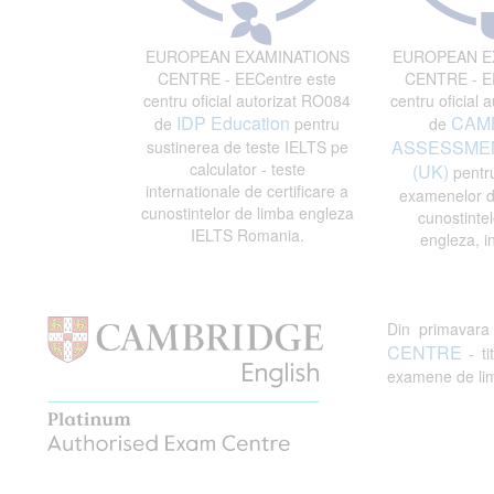
EUROPEAN EXAMINATIONS
EUROPEAN E
CENTRE - EECentre este
CENTRE - EE
centru oficial autorizat RO084
centru oficial 
IDP Education
CAM
de
pentru
de
ASSESSMEN
sustinerea de teste IELTS pe
calculator - teste
(UK)
pentru
internationale de certificare a
examenelor de
cunostintelor de limba engleza
cunostintel
IELTS Romania.
engleza, i
Din primavar
CENTRE
- ti
examene de limb