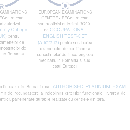
XAMINATIONS
EUROPEAN EXAMINATIONS
Centre este
CENTRE - EECentre este
al autorizat
centru oficial autorizat RO001
rinity College
OCCUPATIONAL
de
UK)
ENGLISH TEST-OET
pentru
(Australia)
xamenelor de
pentru sustinerea
unostintelor de
examenelor de certificare a
, in Romania.
cunostintelor de limba engleza
medicala, in Romania si sud-
estul Europei.
AUTHORISED PLATINIUM EXAM
ctioneaza in Romania ca:
recunoastere a indeplinirii criteriilor functionale: livrarea de
tilor, parteneriate durabile realizate cu centrele din tara.