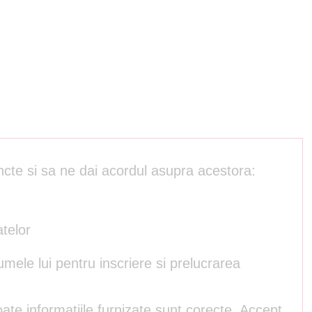
ncte si sa ne dai acordul asupra acestora:
atelor
umele lui pentru inscriere si prelucrarea
ate informatiile furnizate sunt corecte. Accept