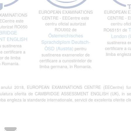
EUROPEAN EXAMINATIONS
EUROPEAN E
XAMINATIONS
CENTRE - EECentre este
CENTRE - EE
Centre este
centru oficial autorizat
centru ofici
autorizat RO050
T
ROU002 de
RO65151 de
BRIDGE
Österreichisches
London (
T ENGLISH
Sprachdiplom Deutsch-
sustinerea e
 sustinerea
ÖSD (Austria)
certificare a c
pentru
 certificare a
limba engleza
sustinerea examenelor de
or de limba
certificare a cunostintelor de
n Romania.
limba germana, in Romania.
a anului 2018, EUROPEAN EXAMINATIONS CENTRE (EECentre) fun
tulatura oferita de CAMBRIDGE ASSESSMENT ENGLISH (UK), in semn de 
a engleza la standarde internationale, servicii de excelenta oferite clien