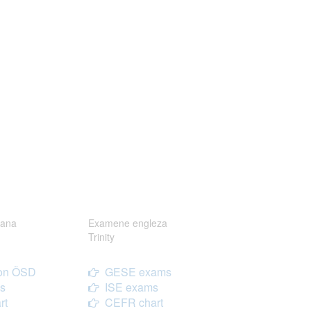
ana
Examene engleza
Trinity
on ÖSD
GESE exams
s
ISE exams
rt
CEFR chart