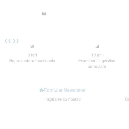
Din perspectiva unui voluntar EE
Echipa EECentre este unita, comunic
cu nerabdare urmatoarea sesiune 
Elev I. Martin, 18 ani, Voluntar
❮❮
❯❯
3
tari
10
ani
Reprezentare functionala
Examinari lingvistice
autorizate
Formular Newsletter
Inspira-te cu noutati
Co