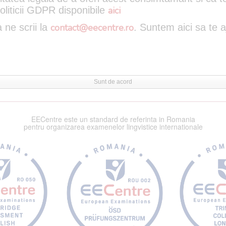
oliticii GDPR disponibile
aici
 ne scrii la
contact@eecentre.ro
. Suntem aici sa te 
Sunt de acord
EECentre este un standard de referinta in Romania
pentru organizarea examenelor lingvistice internationale