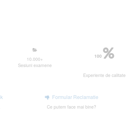
mosfera propice concentrarii.
 continui activitatea si sa astept
100
10.000
+
Sesiuni examene
Experiente de calitate
k
Formular Reclamatie
a
Ce putem face mai bine?