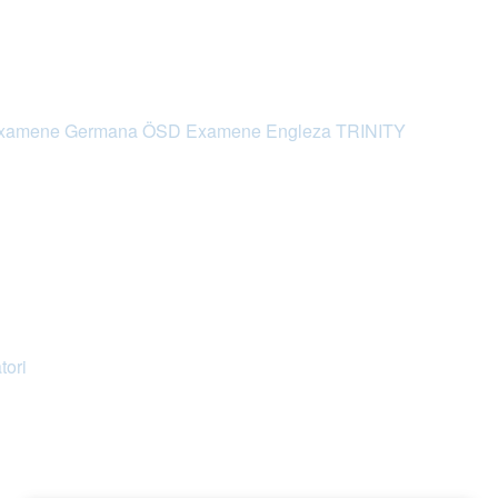
xamene Germana ÖSD
Examene Engleza TRINITY
tori