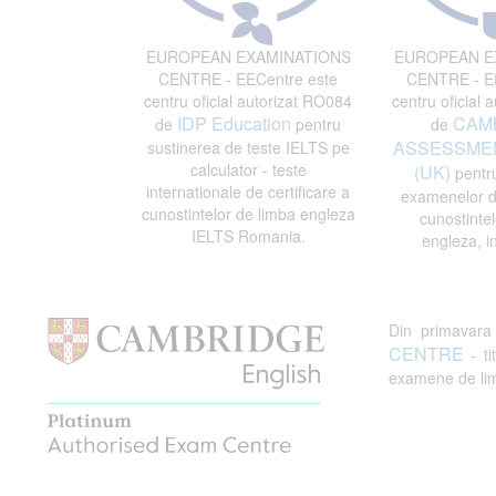
EUROPEAN EXAMINATIONS
EUROPEAN E
CENTRE - EECentre este
CENTRE - EE
centru oficial autorizat RO084
centru oficial 
IDP Education
CAM
de
pentru
de
ASSESSMEN
sustinerea de teste IELTS pe
calculator - teste
(UK)
pentru
internationale de certificare a
examenelor de
cunostintelor de limba engleza
cunostintel
IELTS Romania.
engleza, i
Din primavar
CENTRE
- ti
examene de limb