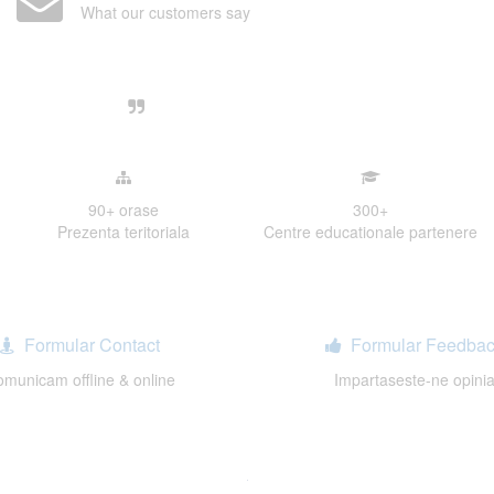
What our customers say
Centre, livrarea unui examen se desfasoara intr-o at
ativa, sociabila, aspecte care m-au determinat sa imi
de examinare.
90+
orase
300
+
Prezenta teritoriala
Centre educationale partenere
Formular Contact
Formular Feedbac
municam offline & online
Impartaseste-ne opini