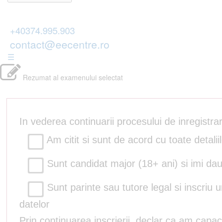
+40374.995.903
contact@eecentre.ro
☰
Rezumat al examenului selectat
In vederea continuarii procesului de inregistr
Am citit si sunt de acord cu toate detalii
Sunt candidat major (18+ ani) si imi dau
Sunt parinte sau tutore legal si inscriu 
datelor
Prin continuarea inscrierii, declar ca am capac