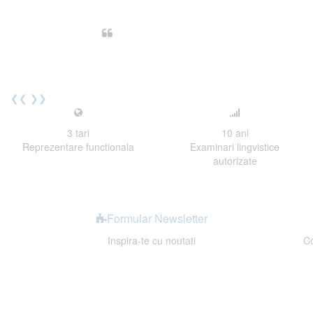
Din perspectiva unui voluntar EE
Echipa EECentre este unita, comunic
cu nerabdare urmatoarea sesiune 
Elev I. Martin, 18 ani, Voluntar
❮❮
❯❯
3
tari
10
ani
Reprezentare functionala
Examinari lingvistice
autorizate
Formular Newsletter
Inspira-te cu noutati
Co