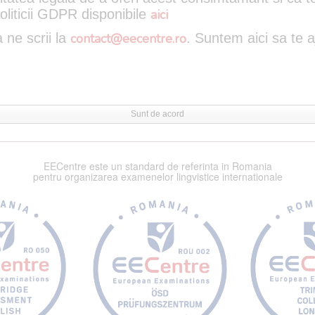
oliticii GDPR disponibile
aici
 ne scrii la
contact@eecentre.ro
. Suntem aici sa te 
Sunt de acord
EECentre este un standard de referinta in Romania
pentru organizarea examenelor lingvistice internationale