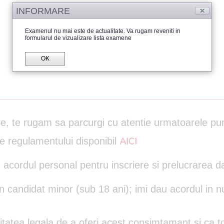
INFORMARE
Examenul nu mai este de actualitate. Va rugam reveniti in
formularul de vizualizare lista examene
OK
are, te rugam sa parcurgi cu atentie urmatoarele pu
le regulamentului disponibil
AICI
 acordul personal pentru inscriere si prelucrarea d
un candidat minor (sub 18 ani); imi dau acordul in n
itatea legala de a oferi acest consimtamant si ca to