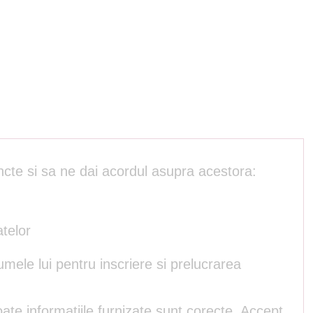
ncte si sa ne dai acordul asupra acestora:
atelor
umele lui pentru inscriere si prelucrarea
ate informatiile furnizate sunt corecte. Accept