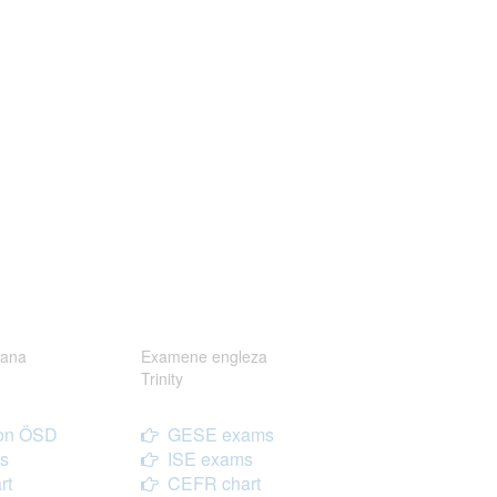
ana
Examene engleza
Trinity
on ÖSD
GESE exams
s
ISE exams
rt
CEFR chart