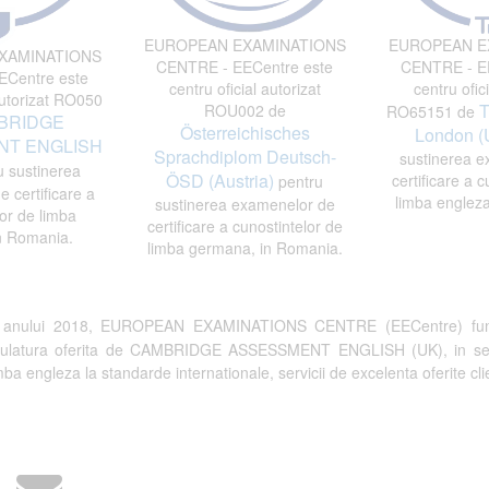
EUROPEAN EXAMINATIONS
EUROPEAN E
XAMINATIONS
CENTRE - EECentre este
CENTRE - EE
Centre este
centru oficial autorizat
centru ofici
autorizat RO050
T
ROU002 de
RO65151 de
BRIDGE
Österreichisches
London (
T ENGLISH
Sprachdiplom Deutsch-
sustinerea e
 sustinerea
ÖSD (Austria)
certificare a c
pentru
 certificare a
limba engleza
sustinerea examenelor de
or de limba
certificare a cunostintelor de
n Romania.
limba germana, in Romania.
a anului 2018, EUROPEAN EXAMINATIONS CENTRE (EECentre) fun
tulatura oferita de CAMBRIDGE ASSESSMENT ENGLISH (UK), in semn de 
a engleza la standarde internationale, servicii de excelenta oferite clien