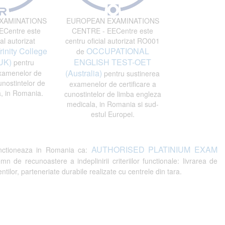
XAMINATIONS
EUROPEAN EXAMINATIONS
Centre este
CENTRE - EECentre este
al autorizat
centru oficial autorizat RO001
rinity College
OCCUPATIONAL
de
UK)
ENGLISH TEST-OET
pentru
(Australia)
xamenelor de
pentru sustinerea
unostintelor de
examenelor de certificare a
, in Romania.
cunostintelor de limba engleza
medicala, in Romania si sud-
estul Europei.
AUTHORISED PLATINIUM EXAM
ctioneaza in Romania ca:
recunoastere a indeplinirii criteriilor functionale: livrarea de
tilor, parteneriate durabile realizate cu centrele din tara.