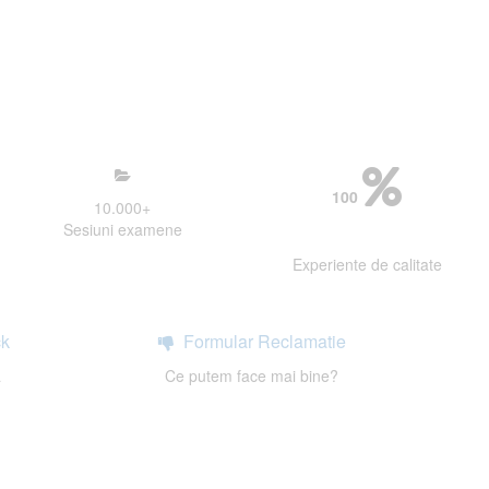
mosfera propice concentrarii.
 continui activitatea si sa astept
100
10.000
+
Sesiuni examene
Experiente de calitate
k
Formular Reclamatie
a
Ce putem face mai bine?