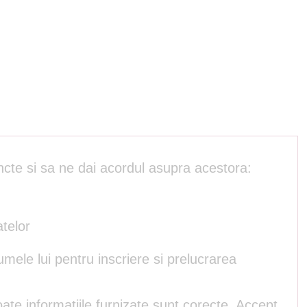
ncte si sa ne dai acordul asupra acestora:
atelor
umele lui pentru inscriere si prelucrarea
ate informatiile furnizate sunt corecte. Accept