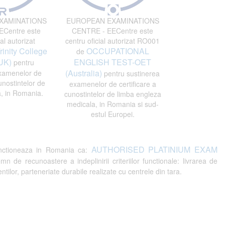
XAMINATIONS
EUROPEAN EXAMINATIONS
Centre este
CENTRE - EECentre este
al autorizat
centru oficial autorizat RO001
rinity College
OCCUPATIONAL
de
UK)
ENGLISH TEST-OET
pentru
(Australia)
xamenelor de
pentru sustinerea
unostintelor de
examenelor de certificare a
, in Romania.
cunostintelor de limba engleza
medicala, in Romania si sud-
estul Europei.
AUTHORISED PLATINIUM EXAM
ctioneaza in Romania ca:
recunoastere a indeplinirii criteriilor functionale: livrarea de
tilor, parteneriate durabile realizate cu centrele din tara.