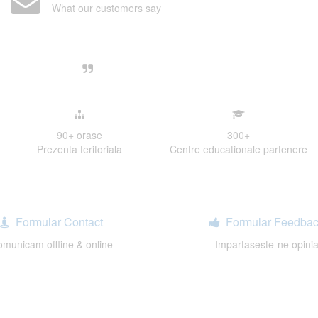
What our customers say
Centre, livrarea unui examen se desfasoara intr-o at
ativa, sociabila, aspecte care m-au determinat sa imi
de examinare.
90+
orase
300
+
Prezenta teritoriala
Centre educationale partenere
Formular Contact
Formular Feedbac
municam offline & online
Impartaseste-ne opini