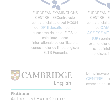
EUROPEAN EXAMINATIONS
EUROPEAN E
CENTRE - EECentre este
CENTRE - EE
centru oficial autorizat RO084
centru oficial 
IDP Education
CAM
de
pentru
de
ASSESSMEN
sustinerea de teste IELTS pe
calculator - teste
(UK)
pentru
internationale de certificare a
examenelor de
cunostintelor de limba engleza
cunostintel
IELTS Romania.
engleza, i
Din primavar
CENTRE
- ti
examene de limb