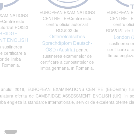
EUROPEAN EXAMINATIONS
EUROPEAN E
XAMINATIONS
CENTRE - EECentre este
CENTRE - EE
Centre este
centru oficial autorizat
centru ofici
autorizat RO050
T
ROU002 de
RO65151 de
BRIDGE
Österreichisches
London (
T ENGLISH
Sprachdiplom Deutsch-
sustinerea e
 sustinerea
ÖSD (Austria)
certificare a c
pentru
 certificare a
limba engleza
sustinerea examenelor de
or de limba
certificare a cunostintelor de
n Romania.
limba germana, in Romania.
a anului 2018, EUROPEAN EXAMINATIONS CENTRE (EECentre) fun
tulatura oferita de CAMBRIDGE ASSESSMENT ENGLISH (UK), in semn de 
a engleza la standarde internationale, servicii de excelenta oferite clien