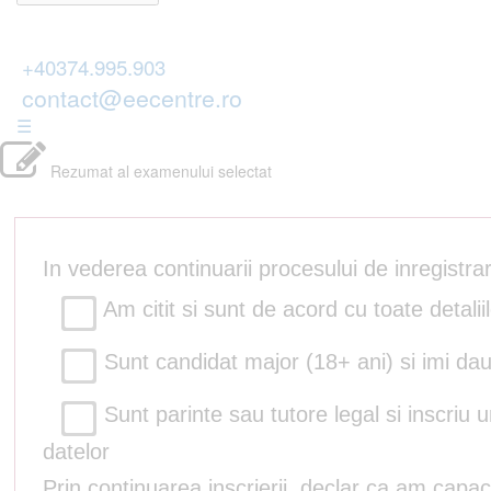
+40374.995.903
contact@eecentre.ro
☰
Rezumat al examenului selectat
In vederea continuarii procesului de inregistr
Am citit si sunt de acord cu toate detalii
Sunt candidat major (18+ ani) si imi dau
Sunt parinte sau tutore legal si inscriu 
datelor
Prin continuarea inscrierii, declar ca am capac