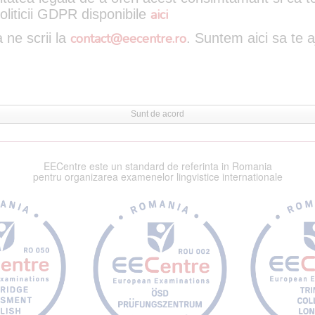
oliticii GDPR disponibile
aici
 ne scrii la
contact@eecentre.ro
. Suntem aici sa te 
Sunt de acord
EECentre este un standard de referinta in Romania
pentru organizarea examenelor lingvistice internationale