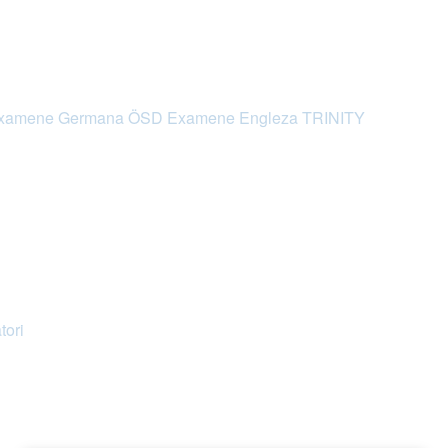
xamene Germana ÖSD
Examene Engleza TRINITY
tori