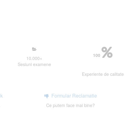
mosfera propice concentrarii.
 continui activitatea si sa astept
100
10.000
+
Sesiuni examene
Experiente de calitate
k
Formular Reclamatie
a
Ce putem face mai bine?