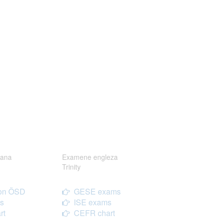
ana
Examene engleza
Trinity
on ÖSD
GESE exams
s
ISE exams
rt
CEFR chart