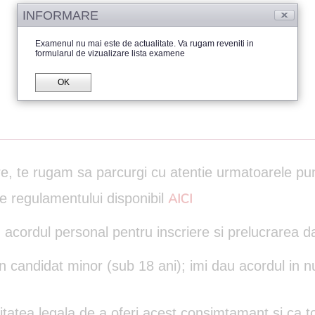
INFORMARE
Examenul nu mai este de actualitate. Va rugam reveniti in
formularul de vizualizare lista examene
OK
are, te rugam sa parcurgi cu atentie urmatoarele pu
le regulamentului disponibil
AICI
 acordul personal pentru inscriere si prelucrarea d
un candidat minor (sub 18 ani); imi dau acordul in n
itatea legala de a oferi acest consimtamant si ca to