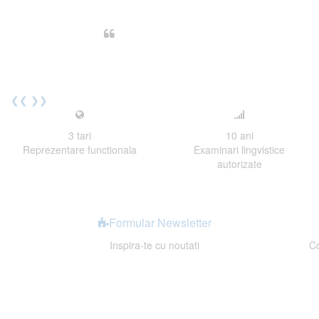
Din perspectiva unui voluntar EE
Echipa EECentre este unita, comunic
cu nerabdare urmatoarea sesiune 
Elev I. Martin, 18 ani, Voluntar
❮❮
❯❯
3
tari
10
ani
Reprezentare functionala
Examinari lingvistice
autorizate
Formular Newsletter
Inspira-te cu noutati
Co