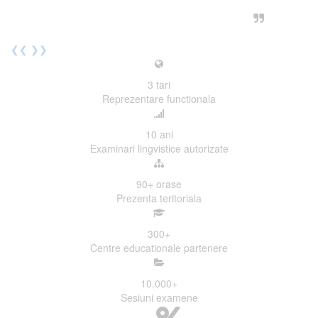
urmatoarea sesiune de examinare.
Elev I. Martin, 18 ani, Voluntar
❮❮
❯❯
3
tari
Reprezentare functionala
10
ani
Examinari lingvistice autorizate
90+
orase
Prezenta teritoriala
300
+
Centre educationale partenere
10.000
+
Sesiuni examene