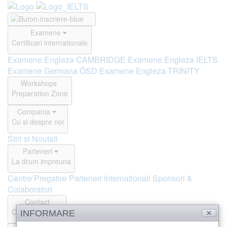
Examene
Certificari internationale
Examene Engleza CAMBRIDGE
Examene Engleza IELTS
Examene Germana ÖSD
Examene Engleza TRINITY
Workshops
Preparation Zone
Compania
Cu si despre noi
Stiri si Noutati
Parteneri
La drum impreuna
Centre Pregatire
Parteneri Internationali
Sponsori &
Colaboratori
Contact
Offline si Online
INFORMARE