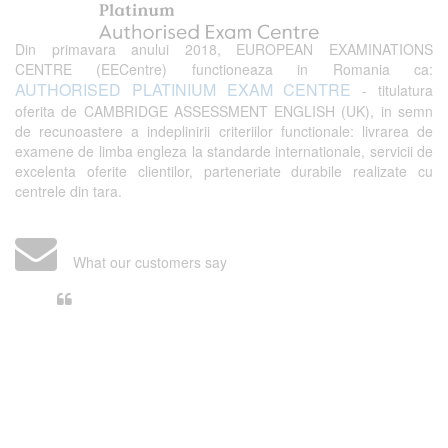
Din primavara anului 2018, EUROPEAN EXAMINATIONS
CENTRE (EECentre) functioneaza in Romania ca:
AUTHORISED PLATINIUM EXAM CENTRE
- titulatura
oferita de CAMBRIDGE ASSESSMENT ENGLISH (UK), in semn
de recunoastere a indeplinirii criteriilor functionale: livrarea de
examene de limba engleza la standarde internationale, servicii de
excelenta oferite clientilor, parteneriate durabile realizate cu
centrele din tara.
What our customers say
Din perspectiva unui voluntar
EECentre, livrarea unui examen se
desfasoara intr-o atmosfera propice
concentrarii. Echipa EECentre este
unita, comunicativa, sociabila, aspecte
care m-au determinat sa imi continui
activitatea si sa astept cu nerabdare