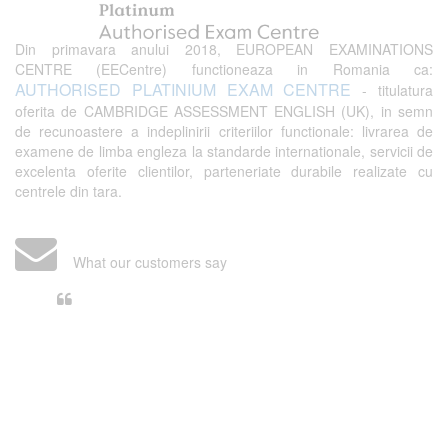
Din primavara anului 2018, EUROPEAN EXAMINATIONS
CENTRE (EECentre) functioneaza in Romania ca:
AUTHORISED PLATINIUM EXAM CENTRE
- titulatura
oferita de CAMBRIDGE ASSESSMENT ENGLISH (UK), in semn
de recunoastere a indeplinirii criteriilor functionale: livrarea de
examene de limba engleza la standarde internationale, servicii de
excelenta oferite clientilor, parteneriate durabile realizate cu
centrele din tara.
What our customers say
Din perspectiva unui voluntar
EECentre, livrarea unui examen se
desfasoara intr-o atmosfera propice
concentrarii. Echipa EECentre este
unita, comunicativa, sociabila, aspecte
care m-au determinat sa imi continui
activitatea si sa astept cu nerabdare