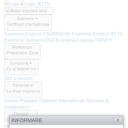
Examene
Certificari internationale
Examene Engleza CAMBRIDGE
Examene Engleza IELTS
Examene Germana ÖSD
Examene Engleza TRINITY
Workshops
Preparation Zone
Compania
Cu si despre noi
Stiri si Noutati
Parteneri
La drum impreuna
Centre Pregatire
Parteneri Internationali
Sponsori &
Colaboratori
Contact
Offline si Online
INFORMARE