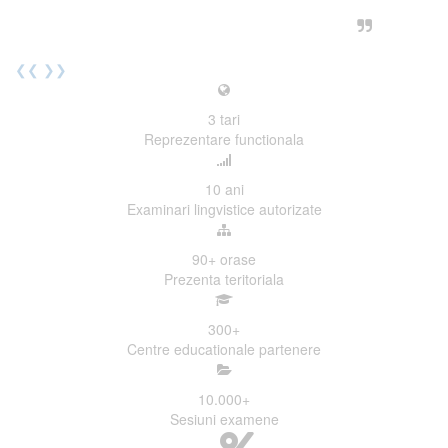
urmatoarea sesiune de examinare.
Elev I. Martin, 18 ani, Voluntar
❮❮
❯❯
3
tari
Reprezentare functionala
10
ani
Examinari lingvistice autorizate
90+
orase
Prezenta teritoriala
300
+
Centre educationale partenere
10.000
+
Sesiuni examene