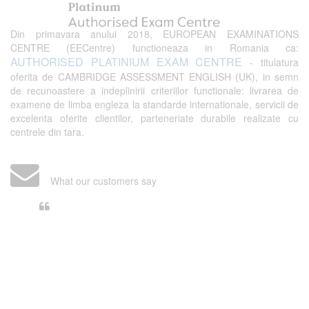
Din primavara anului 2018, EUROPEAN EXAMINATIONS
CENTRE (EECentre) functioneaza in Romania ca:
AUTHORISED PLATINIUM EXAM CENTRE
- titulatura
oferita de CAMBRIDGE ASSESSMENT ENGLISH (UK), in semn
de recunoastere a indeplinirii criteriilor functionale: livrarea de
examene de limba engleza la standarde internationale, servicii de
excelenta oferite clientilor, parteneriate durabile realizate cu
centrele din tara.
What our customers say
Din perspectiva unui voluntar
EECentre, livrarea unui examen se
desfasoara intr-o atmosfera propice
concentrarii. Echipa EECentre este
unita, comunicativa, sociabila, aspecte
care m-au determinat sa imi continui
activitatea si sa astept cu nerabdare