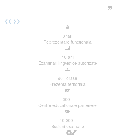
urmatoarea sesiune de examinare.
Elev I. Martin, 18 ani, Voluntar
❮❮
❯❯
3
tari
Reprezentare functionala
10
ani
Examinari lingvistice autorizate
90+
orase
Prezenta teritoriala
300
+
Centre educationale partenere
10.000
+
Sesiuni examene