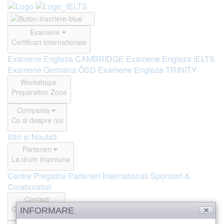
Examene
Certificari internationale
Examene Engleza CAMBRIDGE
Examene Engleza IELTS
Examene Germana ÖSD
Examene Engleza TRINITY
Workshops
Preparation Zone
Compania
Cu si despre noi
Stiri si Noutati
Parteneri
La drum impreuna
Centre Pregatire
Parteneri Internationali
Sponsori &
Colaboratori
Contact
Offline si Online
INFORMARE