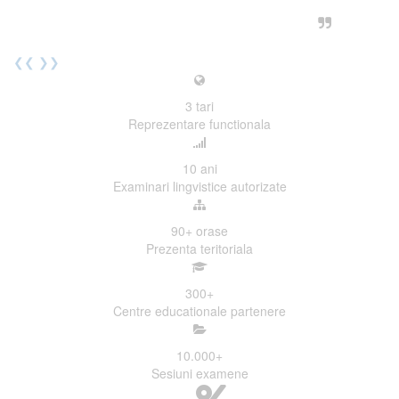
urmatoarea sesiune de examinare.
Elev I. Martin, 18 ani, Voluntar
❮❮
❯❯
3
tari
Reprezentare functionala
10
ani
Examinari lingvistice autorizate
90+
orase
Prezenta teritoriala
300
+
Centre educationale partenere
10.000
+
Sesiuni examene