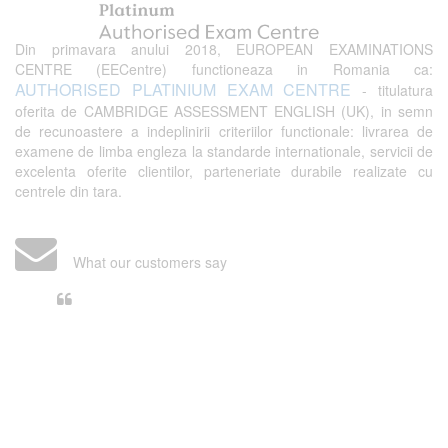
Din primavara anului 2018, EUROPEAN EXAMINATIONS
CENTRE (EECentre) functioneaza in Romania ca:
AUTHORISED PLATINIUM EXAM CENTRE
- titulatura
oferita de CAMBRIDGE ASSESSMENT ENGLISH (UK), in semn
de recunoastere a indeplinirii criteriilor functionale: livrarea de
examene de limba engleza la standarde internationale, servicii de
excelenta oferite clientilor, parteneriate durabile realizate cu
centrele din tara.
What our customers say
Din perspectiva unui voluntar
EECentre, livrarea unui examen se
desfasoara intr-o atmosfera propice
concentrarii. Echipa EECentre este
unita, comunicativa, sociabila, aspecte
care m-au determinat sa imi continui
activitatea si sa astept cu nerabdare