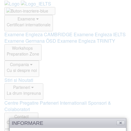
Examene
Certificari internationale
Examene Engleza CAMBRIDGE
Examene Engleza IELTS
Examene Germana ÖSD
Examene Engleza TRINITY
Workshops
Preparation Zone
Compania
Cu si despre noi
Stiri si Noutati
Parteneri
La drum impreuna
Centre Pregatire
Parteneri Internationali
Sponsori &
Colaboratori
Contact
Offline si Online
INFORMARE