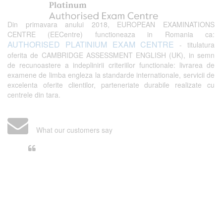
Din primavara anului 2018, EUROPEAN EXAMINATIONS
CENTRE (EECentre) functioneaza in Romania ca:
AUTHORISED PLATINIUM EXAM CENTRE
- titulatura
oferita de CAMBRIDGE ASSESSMENT ENGLISH (UK), in semn
de recunoastere a indeplinirii criteriilor functionale: livrarea de
examene de limba engleza la standarde internationale, servicii de
excelenta oferite clientilor, parteneriate durabile realizate cu
centrele din tara.
What our customers say
Din perspectiva unui voluntar
EECentre, livrarea unui examen se
desfasoara intr-o atmosfera propice
concentrarii. Echipa EECentre este
unita, comunicativa, sociabila, aspecte
care m-au determinat sa imi continui
activitatea si sa astept cu nerabdare