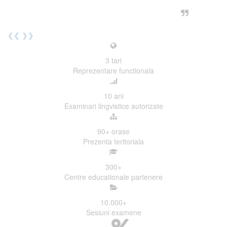
urmatoarea sesiune de examinare.
Elev I. Martin, 18 ani, Voluntar
❮❮
❯❯
3
tari
Reprezentare functionala
10
ani
Examinari lingvistice autorizate
90+
orase
Prezenta teritoriala
300
+
Centre educationale partenere
10.000
+
Sesiuni examene