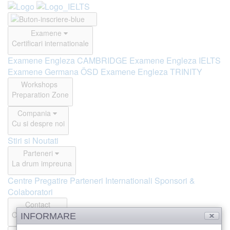
Examene
Certificari internationale
Examene Engleza CAMBRIDGE
Examene Engleza IELTS
Examene Germana ÖSD
Examene Engleza TRINITY
Workshops
Preparation Zone
Compania
Cu si despre noi
Stiri si Noutati
Parteneri
La drum impreuna
Centre Pregatire
Parteneri Internationali
Sponsori &
Colaboratori
Contact
Offline si Online
INFORMARE