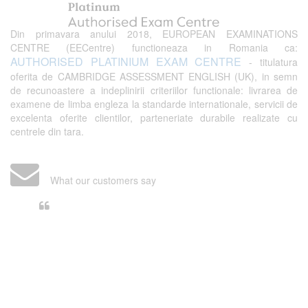
Din primavara anului 2018, EUROPEAN EXAMINATIONS
CENTRE (EECentre) functioneaza in Romania ca:
AUTHORISED PLATINIUM EXAM CENTRE
- titulatura
oferita de CAMBRIDGE ASSESSMENT ENGLISH (UK), in semn
de recunoastere a indeplinirii criteriilor functionale: livrarea de
examene de limba engleza la standarde internationale, servicii de
excelenta oferite clientilor, parteneriate durabile realizate cu
centrele din tara.
What our customers say
Din perspectiva unui voluntar
EECentre, livrarea unui examen se
desfasoara intr-o atmosfera propice
concentrarii. Echipa EECentre este
unita, comunicativa, sociabila, aspecte
care m-au determinat sa imi continui
activitatea si sa astept cu nerabdare