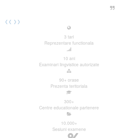
urmatoarea sesiune de examinare.
Elev I. Martin, 18 ani, Voluntar
❮❮
❯❯
3
tari
Reprezentare functionala
10
ani
Examinari lingvistice autorizate
90+
orase
Prezenta teritoriala
300
+
Centre educationale partenere
10.000
+
Sesiuni examene