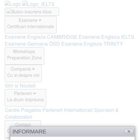
Examene
Certificari internationale
Examene Engleza CAMBRIDGE
Examene Engleza IELTS
Examene Germana ÖSD
Examene Engleza TRINITY
Workshops
Preparation Zone
Compania
Cu si despre noi
Stiri si Noutati
Parteneri
La drum impreuna
Centre Pregatire
Parteneri Internationali
Sponsori &
Colaboratori
Contact
Offline si Online
INFORMARE