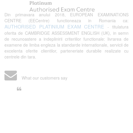
Din primavara anului 2018, EUROPEAN EXAMINATIONS
CENTRE (EECentre) functioneaza in Romania ca:
AUTHORISED PLATINIUM EXAM CENTRE
- titulatura
oferita de CAMBRIDGE ASSESSMENT ENGLISH (UK), in semn
de recunoastere a indeplinirii criteriilor functionale: livrarea de
examene de limba engleza la standarde internationale, servicii de
excelenta oferite clientilor, parteneriate durabile realizate cu
centrele din tara.
What our customers say
Din perspectiva unui voluntar
EECentre, livrarea unui examen se
desfasoara intr-o atmosfera propice
concentrarii. Echipa EECentre este
unita, comunicativa, sociabila, aspecte
care m-au determinat sa imi continui
activitatea si sa astept cu nerabdare