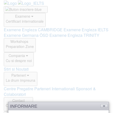
Examene
Certificari internationale
Examene Engleza CAMBRIDGE
Examene Engleza IELTS
Examene Germana ÖSD
Examene Engleza TRINITY
Workshops
Preparation Zone
Compania
Cu si despre noi
Stiri si Noutati
Parteneri
La drum impreuna
Centre Pregatire
Parteneri Internationali
Sponsori &
Colaboratori
Contact
Offline si Online
INFORMARE