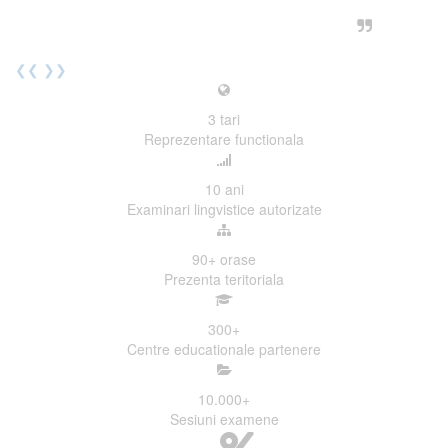
urmatoarea sesiune de examinare.
Elev I. Martin, 18 ani, Voluntar
❮❮
❯❯
3
tari
Reprezentare functionala
10
ani
Examinari lingvistice autorizate
90+
orase
Prezenta teritoriala
300
+
Centre educationale partenere
10.000
+
Sesiuni examene