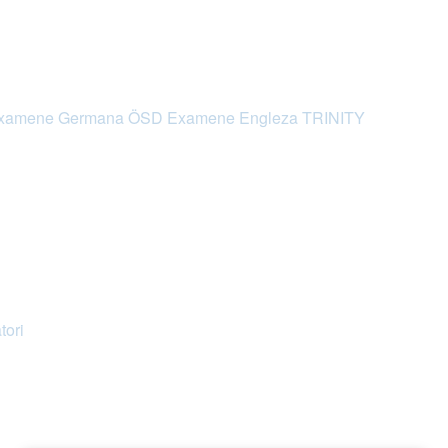
xamene Germana ÖSD
Examene Engleza TRINITY
tori