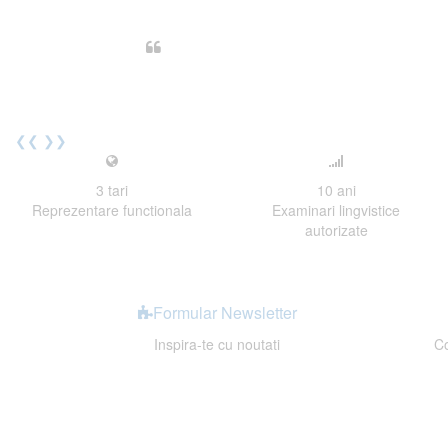
Din perspectiva unui voluntar EE
Echipa EECentre este unita, comunic
cu nerabdare urmatoarea sesiune 
Elev I. Martin, 18 ani, Voluntar
❮❮
❯❯
3
tari
10
ani
Reprezentare functionala
Examinari lingvistice
autorizate
Formular Newsletter
Inspira-te cu noutati
Co