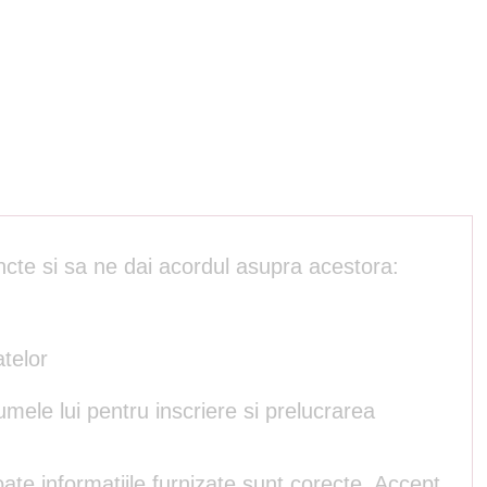
ncte si sa ne dai acordul asupra acestora:
atelor
umele lui pentru inscriere si prelucrarea
ate informatiile furnizate sunt corecte. Accept