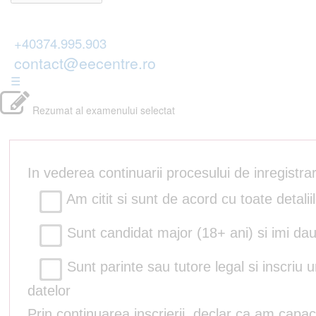
+40374.995.903
contact@eecentre.ro
☰
Rezumat al examenului selectat
In vederea continuarii procesului de inregistr
Am citit si sunt de acord cu toate detalii
Sunt candidat major (18+ ani) si imi dau
Sunt parinte sau tutore legal si inscriu 
datelor
Prin continuarea inscrierii, declar ca am capac