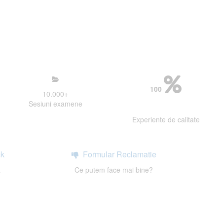
mosfera propice concentrarii.
 continui activitatea si sa astept
100
10.000
+
Sesiuni examene
Experiente de calitate
k
Formular Reclamatie
a
Ce putem face mai bine?