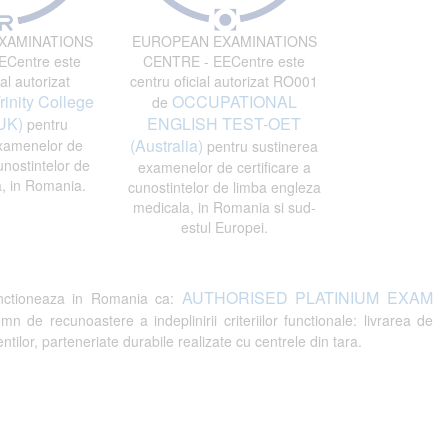
XAMINATIONS
EUROPEAN EXAMINATIONS
Centre este
CENTRE - EECentre este
al autorizat
centru oficial autorizat RO001
rinity College
OCCUPATIONAL
de
UK)
ENGLISH TEST-OET
pentru
(Australia)
xamenelor de
pentru sustinerea
unostintelor de
examenelor de certificare a
, in Romania.
cunostintelor de limba engleza
medicala, in Romania si sud-
estul Europei.
AUTHORISED PLATINIUM EXAM
ctioneaza in Romania ca:
recunoastere a indeplinirii criteriilor functionale: livrarea de
tilor, parteneriate durabile realizate cu centrele din tara.