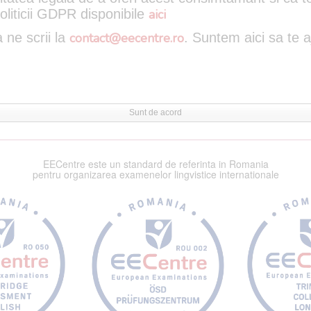
oliticii GDPR disponibile
aici
 ne scrii la
contact@eecentre.ro
. Suntem aici sa te 
Sunt de acord
EECentre este un standard de referinta in Romania
pentru organizarea examenelor lingvistice internationale