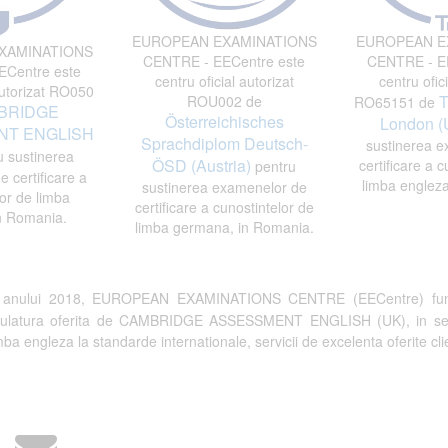
EUROPEAN EXAMINATIONS
EUROPEAN E
XAMINATIONS
CENTRE - EECentre este
CENTRE - EE
Centre este
centru oficial autorizat
centru ofici
autorizat RO050
T
ROU002 de
RO65151 de
BRIDGE
Österreichisches
London (
T ENGLISH
Sprachdiplom Deutsch-
sustinerea e
 sustinerea
ÖSD (Austria)
certificare a c
pentru
 certificare a
limba engleza
sustinerea examenelor de
or de limba
certificare a cunostintelor de
n Romania.
limba germana, in Romania.
a anului 2018, EUROPEAN EXAMINATIONS CENTRE (EECentre) fun
tulatura oferita de CAMBRIDGE ASSESSMENT ENGLISH (UK), in semn de 
a engleza la standarde internationale, servicii de excelenta oferite clien