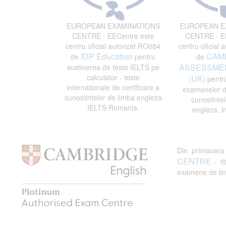
EUROPEAN EXAMINATIONS
EUROPEAN E
CENTRE - EECentre este
CENTRE - EE
centru oficial autorizat RO084
centru oficial 
IDP Education
CAM
de
pentru
de
ASSESSMEN
sustinerea de teste IELTS pe
calculator - teste
(UK)
pentru
internationale de certificare a
examenelor de
cunostintelor de limba engleza
cunostintel
IELTS Romania.
engleza, i
Din primavar
CENTRE
- ti
examene de limb