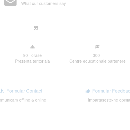
What our customers say
Centre, livrarea unui examen se desfasoara intr-o at
ativa, sociabila, aspecte care m-au determinat sa imi
de examinare.
90+
orase
300
+
Prezenta teritoriala
Centre educationale partenere
Formular Contact
Formular Feedbac
municam offline & online
Impartaseste-ne opini