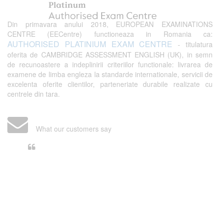
Din primavara anului 2018, EUROPEAN EXAMINATIONS
CENTRE (EECentre) functioneaza in Romania ca:
AUTHORISED PLATINIUM EXAM CENTRE
- titulatura
oferita de CAMBRIDGE ASSESSMENT ENGLISH (UK), in semn
de recunoastere a indeplinirii criteriilor functionale: livrarea de
examene de limba engleza la standarde internationale, servicii de
excelenta oferite clientilor, parteneriate durabile realizate cu
centrele din tara.
What our customers say
Din perspectiva unui voluntar
EECentre, livrarea unui examen se
desfasoara intr-o atmosfera propice
concentrarii. Echipa EECentre este
unita, comunicativa, sociabila, aspecte
care m-au determinat sa imi continui
activitatea si sa astept cu nerabdare