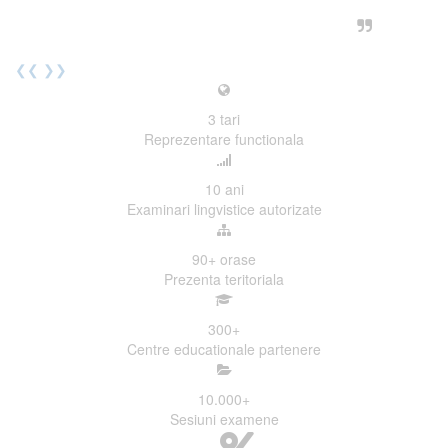
urmatoarea sesiune de examinare.
Elev I. Martin, 18 ani, Voluntar
❮❮
❯❯
3
tari
Reprezentare functionala
10
ani
Examinari lingvistice autorizate
90+
orase
Prezenta teritoriala
300
+
Centre educationale partenere
10.000
+
Sesiuni examene