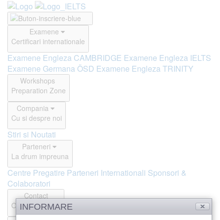
Examene
Certificari internationale
Examene Engleza CAMBRIDGE
Examene Engleza IELTS
Examene Germana ÖSD
Examene Engleza TRINITY
Workshops
Preparation Zone
Compania
Cu si despre noi
Stiri si Noutati
Parteneri
La drum impreuna
Centre Pregatire
Parteneri Internationali
Sponsori &
Colaboratori
Contact
Offline si Online
INFORMARE