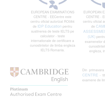
EUROPEAN EXAMINATIONS
EUROPEAN E
CENTRE - EECentre este
CENTRE - EE
centru oficial autorizat RO084
centru oficial 
IDP Education
CAM
de
pentru
de
ASSESSMEN
sustinerea de teste IELTS pe
calculator - teste
(UK)
pentru
internationale de certificare a
examenelor de
cunostintelor de limba engleza
cunostintel
IELTS Romania.
engleza, i
Din primavar
CENTRE
- ti
examene de limb