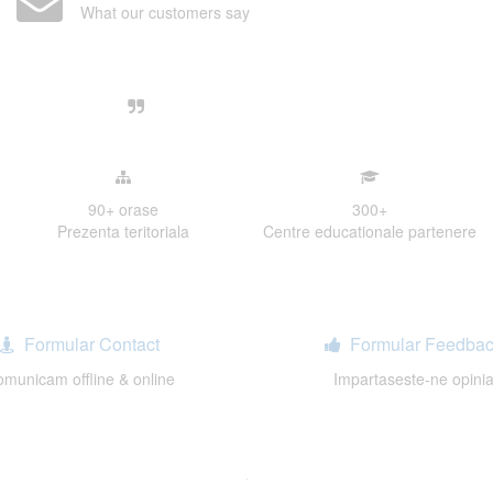
What our customers say
Centre, livrarea unui examen se desfasoara intr-o at
ativa, sociabila, aspecte care m-au determinat sa imi
de examinare.
90+
orase
300
+
Prezenta teritoriala
Centre educationale partenere
Formular Contact
Formular Feedbac
municam offline & online
Impartaseste-ne opini