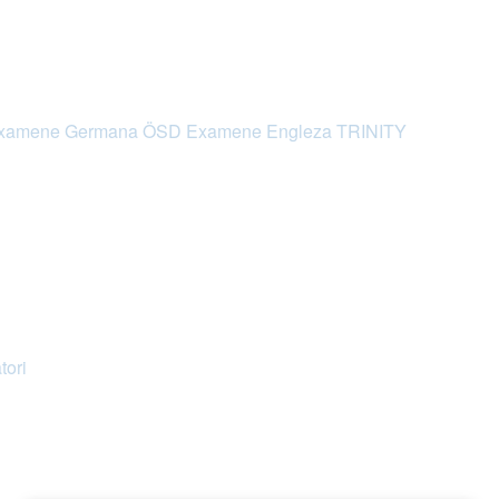
xamene Germana ÖSD
Examene Engleza TRINITY
tori