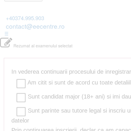
+40374.995.903
contact@eecentre.ro
☰
Rezumat al examenului selectat
In vederea continuarii procesului de inregistr
Am citit si sunt de acord cu toate detalii
Sunt candidat major (18+ ani) si imi dau
Sunt parinte sau tutore legal si inscriu 
datelor
Prin continuarea inscrierii, declar ca am capac