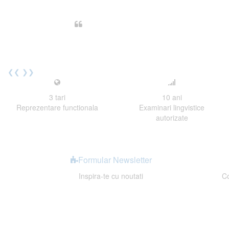
Din perspectiva unui voluntar EE
Echipa EECentre este unita, comunic
cu nerabdare urmatoarea sesiune 
Elev I. Martin, 18 ani, Voluntar
❮❮
❯❯
3
tari
10
ani
Reprezentare functionala
Examinari lingvistice
autorizate
Formular Newsletter
Inspira-te cu noutati
Co