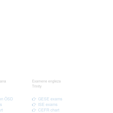
ana
Examene engleza
Trinity
on ÖSD
GESE exams
s
ISE exams
rt
CEFR chart