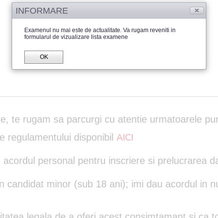
INFORMARE
Examenul nu mai este de actualitate. Va rugam reveniti in
formularul de vizualizare lista examene
OK
are, te rugam sa parcurgi cu atentie urmatoarele pu
le regulamentului disponibil
AICI
 acordul personal pentru inscriere si prelucrarea d
un candidat minor (sub 18 ani); imi dau acordul in n
itatea legala de a oferi acest consimtamant si ca to