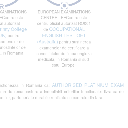
XAMINATIONS
EUROPEAN EXAMINATIONS
Centre este
CENTRE - EECentre este
al autorizat
centru oficial autorizat RO001
rinity College
OCCUPATIONAL
de
UK)
ENGLISH TEST-OET
pentru
(Australia)
xamenelor de
pentru sustinerea
unostintelor de
examenelor de certificare a
, in Romania.
cunostintelor de limba engleza
medicala, in Romania si sud-
estul Europei.
AUTHORISED PLATINIUM EXAM
ctioneaza in Romania ca:
recunoastere a indeplinirii criteriilor functionale: livrarea de
tilor, parteneriate durabile realizate cu centrele din tara.