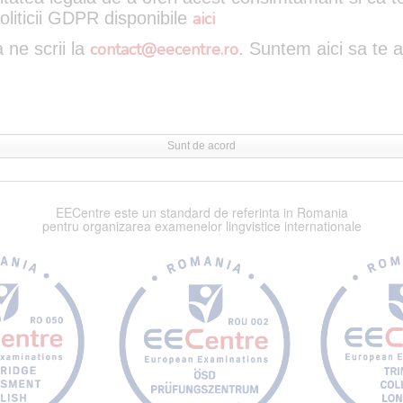
oliticii GDPR disponibile
aici
 ne scrii la
contact@eecentre.ro
. Suntem aici sa te 
Sunt de acord
EECentre este un standard de referinta in Romania
pentru organizarea examenelor lingvistice internationale