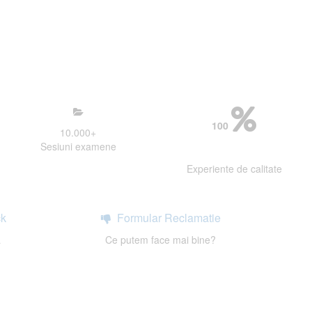
mosfera propice concentrarii.
 continui activitatea si sa astept
100
10.000
+
Sesiuni examene
Experiente de calitate
k
Formular Reclamatie
a
Ce putem face mai bine?