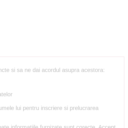
ncte si sa ne dai acordul asupra acestora:
atelor
umele lui pentru inscriere si prelucrarea
ate informatiile furnizate sunt corecte. Accept