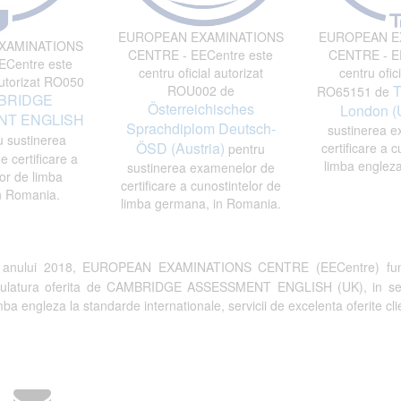
EUROPEAN EXAMINATIONS
EUROPEAN E
XAMINATIONS
CENTRE - EECentre este
CENTRE - EE
Centre este
centru oficial autorizat
centru ofici
autorizat RO050
T
ROU002 de
RO65151 de
BRIDGE
Österreichisches
London (
T ENGLISH
Sprachdiplom Deutsch-
sustinerea e
 sustinerea
ÖSD (Austria)
certificare a c
pentru
 certificare a
limba engleza
sustinerea examenelor de
or de limba
certificare a cunostintelor de
n Romania.
limba germana, in Romania.
a anului 2018, EUROPEAN EXAMINATIONS CENTRE (EECentre) fun
tulatura oferita de CAMBRIDGE ASSESSMENT ENGLISH (UK), in semn de 
a engleza la standarde internationale, servicii de excelenta oferite clien