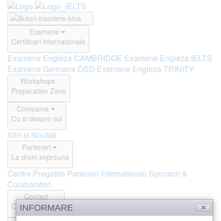
Examene
Certificari internationale
Examene Engleza CAMBRIDGE
Examene Engleza IELTS
Examene Germana ÖSD
Examene Engleza TRINITY
Workshops
Preparation Zone
Compania
Cu si despre noi
Stiri si Noutati
Parteneri
La drum impreuna
Centre Pregatire
Parteneri Internationali
Sponsori &
Colaboratori
Contact
Offline si Online
INFORMARE