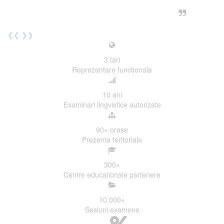
urmatoarea sesiune de examinare.
Elev I. Martin, 18 ani, Voluntar
❮❮
❯❯
3
tari
Reprezentare functionala
10
ani
Examinari lingvistice autorizate
90+
orase
Prezenta teritoriala
300
+
Centre educationale partenere
10.000
+
Sesiuni examene