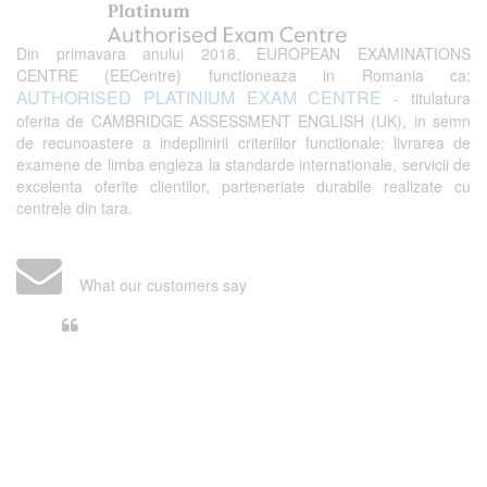
Din primavara anului 2018, EUROPEAN EXAMINATIONS
CENTRE (EECentre) functioneaza in Romania ca:
AUTHORISED PLATINIUM EXAM CENTRE
- titulatura
oferita de CAMBRIDGE ASSESSMENT ENGLISH (UK), in semn
de recunoastere a indeplinirii criteriilor functionale: livrarea de
examene de limba engleza la standarde internationale, servicii de
excelenta oferite clientilor, parteneriate durabile realizate cu
centrele din tara.
What our customers say
Din perspectiva unui voluntar
EECentre, livrarea unui examen se
desfasoara intr-o atmosfera propice
concentrarii. Echipa EECentre este
unita, comunicativa, sociabila, aspecte
care m-au determinat sa imi continui
activitatea si sa astept cu nerabdare