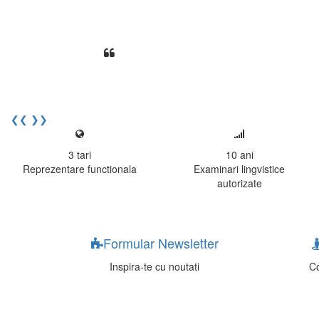
Din perspectiva unui voluntar EE
Echipa EECentre este unita, comunic
cu nerabdare urmatoarea sesiune 
Elev I. Martin, 18 ani, Voluntar
❮❮
❯❯
3
tari
10
ani
Reprezentare functionala
Examinari lingvistice
autorizate
Formular Newsletter
Inspira-te cu noutati
Co