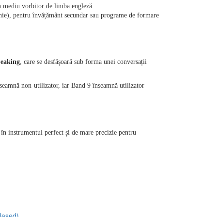
un mediu vorbitor de limba engleză.
anie), pentru învățământ secundar sau programe de formare 
eaking
, care se desfășoară sub forma unei conversații 
seamnă non-utilizator, iar Band 9 înseamnă utilizator 
 în instrumentul perfect și de mare precizie pentru 
-Based)