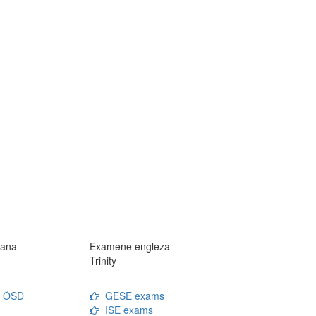
ana
Examene engleza
Trinity
n ÖSD
GESE exams
ISE exams