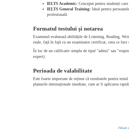
IELTS Academic:
 Conceput pentru studenții care 
IELTS General Training:
 Ideal pentru persoanel
profesională.
Formatul testului și notarea
Examenul evaluează abilitățile de Listening, Reading, Writ
reale, față în față cu un examinator certificat, ceea ce face
În loc de un calificativ simplu de tipul "admis" sau "respi
expert).
Perioada de valabilitate
Este foarte important de reținut că rezultatele pentru testu
planurile internaționale imediate, cum ar fi aplicarea rapid
Ghid d