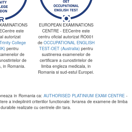
XAMINATIONS
EUROPEAN EXAMINATIONS
Centre este
CENTRE - EECentre este
al autorizat
centru oficial autorizat RO001
Trinity College
de
OCCUPATIONAL ENGLISH
UK)
pentru
TEST-OET (Australia)
pentru
xamenelor de
sustinerea examenelor de
unostintelor de
certificare a cunostintelor de
, in Romania.
limba engleza medicala, in
Romania si sud-estul Europei.
oneaza in Romania ca:
AUTHORISED PLATINIUM EXAM CENTRE
-
indeplinirii criteriilor functionale: livrarea de examene de limba
 durabile realizate cu centrele din tara.