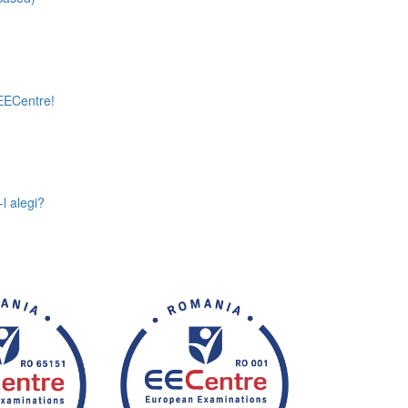
 EECentre!
l alegi?