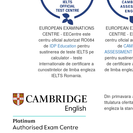
EUROPEAN EXAMINATIONS
EUROPEAN E
CENTRE - EECentre este
CENTRE - EE
centru oficial autorizat RO084
centru oficial 
de
IDP Education
pentru
de
CAM
sustinerea de teste IELTS pe
ASSESSMENT 
calculator - teste
pentru sustine
internationale de certificare a
de certificare 
cunostintelor de limba engleza
de limba engle
IELTS Romania.
Din primavara
titulatura ofe
engleza la stand