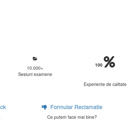
mosfera propice concentrarii.
 continui activitatea si sa astept
100
10.000
+
Sesiuni examene
Experiente de calitate
ck
Formular Reclamatie
a
Ce putem face mai bine?