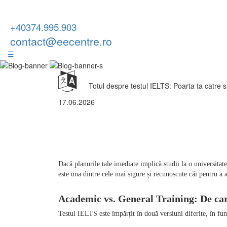
+40374.995.903
contact@eecentre.ro
☰
Totul despre testul IELTS: Poarta ta catre st
17.06.2026
Dacă planurile tale imediate implică studii la o universitat
este una dintre cele mai sigure și recunoscute căi pentru a a
Academic vs. General Training: De car
Testul IELTS este împărțit în două versiuni diferite, în func