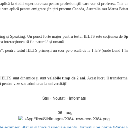
aplică la studii superioare sau pentru profesioniștii care vor să profeseze într-
e care aplică pentru emigrare (în țări precum Canada, Australia sau Marea Brit
ing și Speaking. Un punct forte major pentru testul IELTS este secțiunea de 
Sp
 ca interacțiunea să fie naturală și umană.
ns", pentru testul IELTS primești un scor pe o scală de la 1 la 9 (unde Band 1 în
l IELTS sunt dinamice și sunt 
valabile timp de 2 ani
. Acest lucru îl transformă
ă pentru vize sau admiterea la universități!
Stiri · Noutati · Informatii
06
aug
e examen: Sfaturi si trucuri speciale pentru formatul pe hartie (Paper