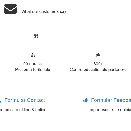
What our customers say
Centre, livrarea unui examen se desfasoara intr-o at
ativa, sociabila, aspecte care m-au determinat sa imi
de examinare.
90+
orase
300
+
Prezenta teritoriala
Centre educationale partenere
Formular Contact
Formular Feedba
municam offline & online
Impartaseste-ne opini