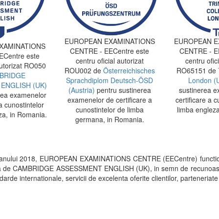
EUROPEAN EXAMINATIONS
EUROPEAN E
XAMINATIONS
CENTRE - EECentre este
CENTRE - EE
Centre este
centru oficial autorizat
centru ofici
autorizat RO050
ROU002 de
Österreichisches
RO65151 de
BRIDGE
Sprachdiplom Deutsch-ÖSD
London (
ENGLISH (UK)
(Austria)
pentru sustinerea
sustinerea e
rea examenelor
examenelor de certificare a
certificare a c
a cunostintelor
cunostintelor de limba
limba engleza
za, in Romania.
germana, in Romania.
 anului 2018, EUROPEAN EXAMINATIONS CENTRE (EECentre) functi
rita de CAMBRIDGE ASSESSMENT ENGLISH (UK), in semn de recunoastere a 
arde internationale, servicii de excelenta oferite clientilor, parteneriate