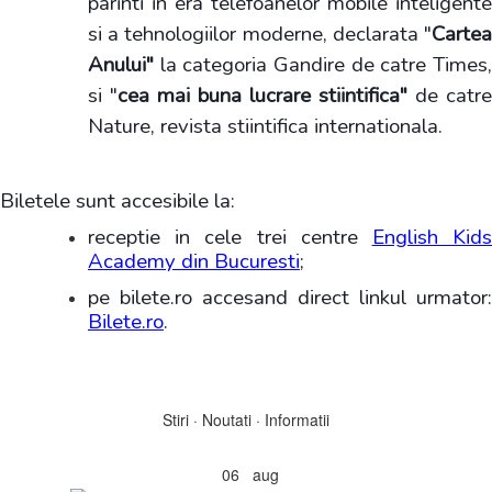
parinti in era telefoanelor mobile inteligente
si a tehnologiilor moderne, declarata "
Cartea
Anului"
la categoria Gandire de catre Times,
si "
cea mai buna lucrare stiintifica"
de catre
Nature, revista stiintifica internationala.
Biletele sunt accesibile la:
receptie in cele trei centre
English Kid
Academy din Bucuresti
;
pe bilete.ro accesand direct linkul urmator:
Bilete.ro
.
Stiri · Noutati · Informatii
06
aug