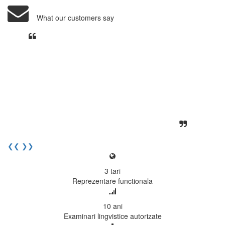
What our customers say
Din perspectiva unui voluntar
EECentre, livrarea unui examen se
desfasoara intr-o atmosfera propice
concentrarii. Echipa EECentre este
unita, comunicativa, sociabila, aspecte
care m-au determinat sa imi continui
activitatea si sa astept cu nerabdare
urmatoarea sesiune de examinare.
Elev I. Martin, 18 ani, Voluntar
❮❮
❯❯
3
tari
Reprezentare functionala
10
ani
Examinari lingvistice autorizate