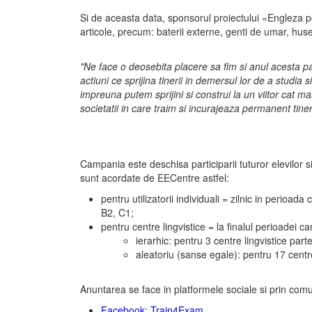
Si de aceasta data, sponsorul proiectului «Engleza 
articole, precum: baterii externe, genti de umar, huse
"Ne face o deosebita placere sa fim si anul acesta p
actiuni ce sprijina tinerii in demersul lor de a studi
impreuna putem sprijini si construi la un viitor cat ma
societatii in care traim si incurajeaza permanent tine
Campania este deschisa participarii tuturor elevilor 
sunt acordate de EECentre astfel:
pentru utilizatorii individuali = zilnic in perio
B2, C1;
pentru centre lingvistice = la finalul perioadei 
ierarhic: pentru 3 centre lingvistice par
aleatoriu (sanse egale): pentru 17 centr
Anuntarea se face in platformele sociale si prin comu
Facebook: Train4Exam