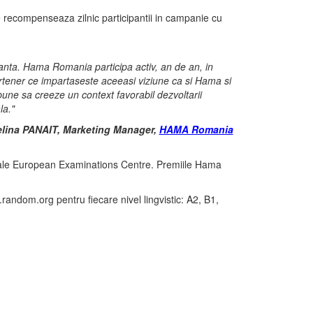
 recompenseaza zilnic participantii in campanie cu
manta. Hama Romania participa activ, an de an, in
partener ce impartaseste aceeasi viziune ca si Hama si
opune sa creeze un context favorabil dezvoltarii
la."
lina PANAIT, Marketing Manager,
HAMA Romania
ere ale European Examinations Centre. Premiile Hama
.random.org pentru fiecare nivel lingvistic: A2, B1,