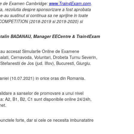
nline de Examen Cambridge:
www.Train4Exam.com
.
, rezolutia despre sponsorizare a fost aprobata
e-au sustinut si continua sa ne sprijine in toate
AL COMPETITION (2018-2019 si 2019-2020) si
talin BADANAU, Manager EECentre & Train4Exam
e au accesat Simularile Online de Examene
alati, Cernavoda, Voluntari, Drobeta Turnu Severin,
Stefanestii de Jos (jud. Ilfov), Bucuresti, Giurgiu.
aniei (10.07.2021) in orice oras din Romania.
validare a sanselor de promovare a unui nivel
eza: A2, B1, B2, C1 sunt disponibile online 24/24h,
net.
punctele forte, dar si cele ce necesita imbunatatire