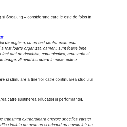
g si Speaking – considerand care le este de folos in
om
:
elul de engleza, cu un test pentru examenul
 fost foarte organizat, oamenii sunt foarte bine
a fost atat de deschisa, comunicativa, amuzanta si
mbridge. Si aveti incredere in mine: este o
si stimulare a tinerilor catre continuarea studiului
a catre sustinerea educatiei si performantei,
ne transmita extraordinara energie specifica varstei.
erifice inainte de examen si oricand au nevoie intr-un