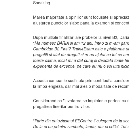
Speaking.
Marea majoritate a opiniilor sunt focusate si aprecia
ajustarea punctelor slabe pana la examen si concentar
Dupa multiple finalizari ale probelor la nivel B2, Dar
"
Ma numesc DARIA si am 12 ani. Intr-o zi m-am gandit:
Cambridge B2 First? Train4Exam este o platforma uimi
pregatiti si atat de draguti si m-au ajutat cu tot c
foarte calma, incat mi-a dat curaj si deodata toate
experienta de exceptie, pe care eu nu o voi uita nici
Aceasta campanie sustinuta prin contributia consider
la limba engleza, dar mai ales o modalitate de recom
Considerand ca "invatarea se impleteste perfect cu
pregatirea tinerilor pentru viitor.
"
Parte din entuziasmul EECentre il culegem de la scola
De la ei ne primim zambete, laude, dar si critici. Tot