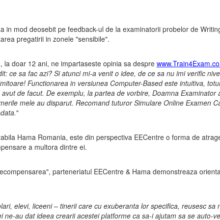
za in mod deosebit pe feedback-ul de la examinatorii probelor de Writin
ea pregatirii in zonele "sensibile".
ia, la doar 12 ani, ne impartaseste opinia sa despre
www.Train4Exam.c
 ce sa fac azi? Si atunci mi-a venit o idee, de ce sa nu imi verific niv
toare! Functionarea in versiunea Computer-Based este intuitiva, totul a
e am avut de facut. De exemplu, la partea de vorbire, Doamna Examinator 
 temerile mele au disparut. Recomand tuturor Simulare Online Examen Ca
odata.
"
abila Hama Romania, este din perspectiva EECentre o forma de atragere 
pensare a multora dintre ei.
 recompensarea", parteneriatul EECentre & Hama demonstreaza orientare
ri, elevi, liceeni – tinerii care cu exuberanta lor specifica, reusesc sa 
 ei ne-au dat ideea crearii acestei platforme ca sa-i ajutam sa se auto-v