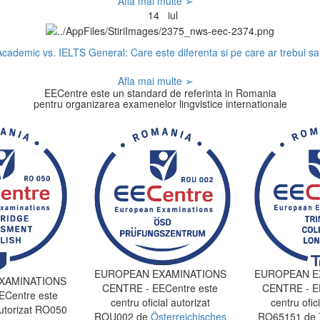
Afla mai multe ➢
14
iul
cademic vs. IELTS General: Care este diferenta si pe care ar trebui sa-
Afla mai multe ➢
EECentre este un standard de referinta in Romania
pentru organizarea examenelor lingvistice internationale
EUROPEAN EXAMINATIONS
EUROPEAN E
XAMINATIONS
CENTRE - EECentre este
CENTRE - EE
Centre este
centru oficial autorizat
centru ofici
autorizat RO050
ROU002 de
Österreichisches
RO65151 de