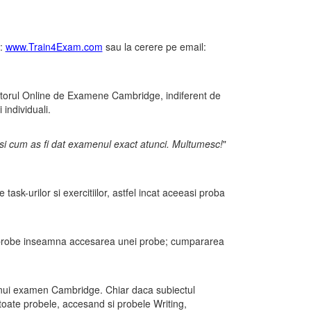
l:
www.Train4Exam.com
sau la cerere pe email:
atorul Online de Examene Cambridge, indiferent de
 individuali.
si cum as fi dat examenul exact atunci. Multumesc!
"
task-urilor si exercitiilor, astfel incat aceeasi proba
ei probe inseamna accesarea unei probe; cumpararea
a unui examen Cambridge. Chiar daca subiectul
 toate probele, accesand si probele Writing,