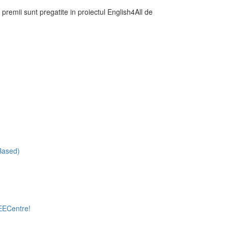
premii sunt pregatite in proiectul English4All de
-Based)
 EECentre!