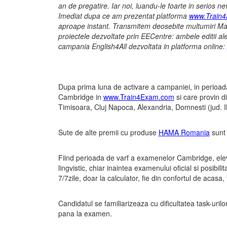
an de pregatire. Iar noi, luandu-le foarte in serios
Imediat dupa ce am prezentat platforma
www.Train
aproape instant. Transmitem deosebite multumiri M
proiectele dezvoltate prin EECentre: ambele editi
campania English4All dezvoltata in platforma online:
Dupa prima luna de activare a campaniei, in perioad
Cambridge in
www.Train4Exam.com
si care provin d
Timisoara, Cluj Napoca, Alexandria, Domnesti (jud. Ilfov
Sute de alte premii cu produse
HAMA Romania
sunt 
Fiind perioada de varf a examenelor Cambridge, elevii
lingvistic, chiar inaintea examenului oficial si posib
7/7zile, doar la calculator, fie din confortul de acasa
Candidatul se familiarizeaza cu dificultatea task-uril
pana la examen.