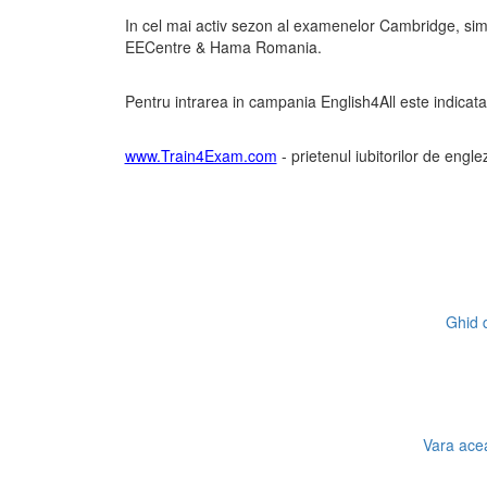
In cel mai activ sezon al examenelor Cambridge, simul
EECentre & Hama Romania.
Pentru intrarea in campania English4All este indicat
www.Train4Exam.com
- prietenul iubitorilor de engle
Ghid d
Vara acea