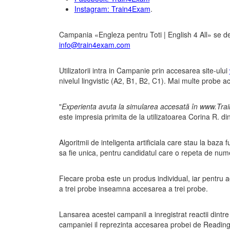
Instagram: Train4Exam
.
Campania «Engleza pentru Toti | English 4 All» se de
info@train4exam.com
Utilizatorii intra in Campanie prin accesarea site-ului
nivelul lingvistic (A2, B1, B2, C1). Mai multe probe ac
"
Experienta avuta la simularea accesată în www.Trai
este impresia primita de la utilizatoarea Corina R. di
Algoritmii de inteligenta artificiala care stau la baza 
sa fie unica, pentru candidatul care o repeta de num
Fiecare proba este un produs individual, iar pentru
a trei probe inseamna accesarea a trei probe.
Lansarea acestei campanii a inregistrat reactii dint
campaniei il reprezinta accesarea probei de Reading & 