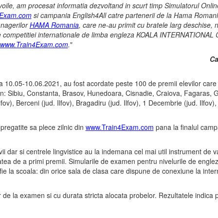
 nevoile, am procesat informatia dezvoltand in scurt timp Simulatorul O
4Exam.com
si campania English4All catre partenerii de la Hama Romania
anagerilor
HAMA Romania
, care ne-au primit cu bratele larg deschise, n
i ale competitiei internationale de limba engleza KOALA INTERNATION
www.Train4Exam.com
.
"
Ca
a 10.05-10.06.2021, au fost acordate peste 100 de premii elevilor car
in: Sibiu, Constanta, Brasov, Hunedoara, Cisnadie, Craiova, Fagaras, G
), Berceni (jud. Ilfov), Bragadiru (jud. Ilfov), 1 Decembrie (jud. Ilfov), 
pregatite sa plece zilnic din
www.Train4Exam.com
pana la finalul camp
 dar si centrele lingvistice au la indemana cel mai util instrument de 
ilitatea de a primi premii. Simularile de examen pentru nivelurile de engl
, fie la scoala: din orice sala de clasa care dispune de conexiune la inter
or de la examen si cu durata stricta alocata probelor. Rezultatele indica 