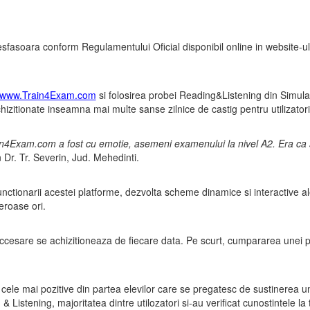
sfasoara conform Regulamentului Oficial disponibil online in website-u
www.Train4Exam.com
si folosirea probei Reading&Listening din Simul
hizitionate inseamna mai multe sanse zilnice de castig pentru utilizatorii
n4Exam.com a fost cu emotie, asemeni examenului la nivel A2. Era ca 
n Dr. Tr. Severin, Jud. Mehedinti.
functionarii acestei platforme, dezvolta scheme dinamice si interactive ale 
eroase ori.
 accesare se achizitioneaza de fiecare data. Pe scurt, cumpararea un
re cele mai pozitive din partea elevilor care se pregatesc de sustinere
Listening, majoritatea dintre utilozatori si-au verificat cunostintele la