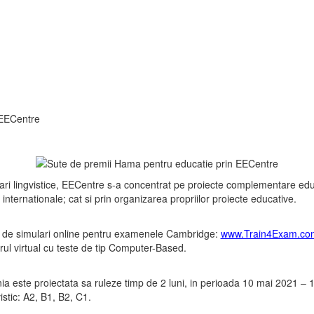
 EECentre
ari lingvistice, EECentre s-a concentrat pe proiecte complementare educa
e, internationale; cat si prin organizarea propriilor proiecte educative.
i de simulari online pentru examenele Cambridge:
www.Train4Exam.co
rul virtual cu teste de tip Computer-Based.
a este proiectata sa ruleze timp de 2 luni, in perioada 10 mai 2021 – 1
istic: A2, B1, B2, C1.