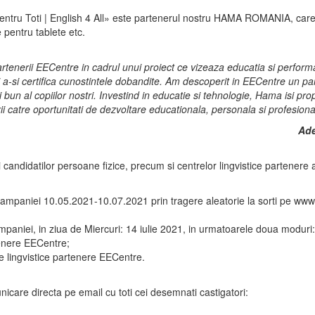
pentru Toti | English 4 All» este partenerul nostru HAMA ROMANIA, care
 pentru tablete etc.
artenerii EECentre in cadrul unui proiect ce vizeaza educatia si perfor
a si a-si certifica cunostintele dobandite. Am descoperit in EECentre un 
i bun al copiilor nostri. Investind in educatie si tehnologie, Hama isi pr
rii catre oportunitati de dezvoltare educationala, personala si profesiona
Ade
si candidatilor persoane fizice, precum si centrelor lingvistice parten
ada campaniei 10.05.2021-10.07.2021 prin tragere aleatorie la sorti pe www
campaniei, in ziua de Miercuri: 14 iulie 2021, in urmatoarele doua moduri:
tenere EECentre;
e lingvistice partenere EECentre.
nicare directa pe email cu toti cei desemnati castigatori: