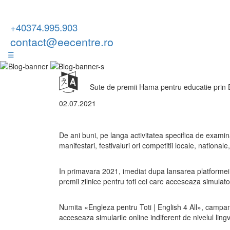
+40374.995.903
contact@eecentre.ro
☰
Sute de premii Hama pentru educatie prin
02.07.2021
De ani buni, pe langa activitatea specifica de examin
manifestari, festivaluri ori competitii locale, national
In primavara 2021, imediat dupa lansarea platforme
premii zilnice pentru toti cei care acceseaza simulato
Numita «Engleza pentru Toti | English 4 All», campani
acceseaza simularile online indiferent de nivelul lingv