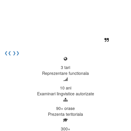
desfasoara intr-o atmosfera propice
concentrarii. Echipa EECentre este
unita, comunicativa, sociabila, aspecte
care m-au determinat sa imi continui
activitatea si sa astept cu nerabdare
urmatoarea sesiune de examinare.
Elev I. Martin, 18 ani, Voluntar
❮❮
❯❯
3
tari
Reprezentare functionala
10
ani
Examinari lingvistice autorizate
90+
orase
Prezenta teritoriala
300
+