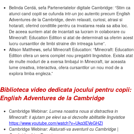
Belinda Cerdá, sefa Parteneriatelor digitale Cambridge: “Stim ca
atunci cand copiii se cufunda intr-un joc autentic precum English
Adventures de la Cambridge, devin relaxati, curiosi, atrasi si
hotarati, oferind conditiile pentru ca invatarea reala sa aiba loc.
De aceea suntem atat de incantati sa lucram in colaborare cu
Minecraft: Education Edition si atat de determinati sa oferim acest
lucru cursantilor de limbi straine din intreaga lume”.
Allison Matthews, seful Minecraft Education: “Minecraft: Education
Edition ofera un sens complet nou pregatirii lingvistice. Exista atat
de multe moduri de a exersa limbajul in Minecraft, iar aceasta
lume creativa, interactiva, ofera cursantilor un nou mod de a
explora limba engleza.”
Biblioteca video dedicata jocului pentru copii:
English Adventures de la Cambridge
Cambridge Webinar:
Lumea noastra noua si distractiva in
Minecraft: ii ajutam pe elevi sa-si dezvolte abilitatile lingvistice
https://www.youtube.com/watch?v=Ukq3EVeGHZI
Cambridge Webinar:
Alaturati-va aventurii cu Cambridge |