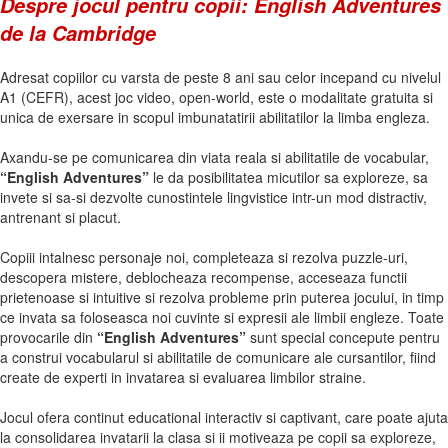
Despre jocul pentru copii: English Adventures
de la Cambridge
Adresat copiilor cu varsta de peste 8 ani sau celor incepand cu nivelul
A1 (CEFR), acest joc video, open-world, este o modalitate gratuita si
unica de exersare in scopul imbunatatirii abilitatilor la limba engleza.
Axandu-se pe comunicarea din viata reala si abilitatile de vocabular,
“English Adventures”
le da posibilitatea micutilor sa exploreze, sa
invete si sa-si dezvolte cunostintele lingvistice intr-un mod distractiv,
antrenant si placut.
Copiii intalnesc personaje noi, completeaza si rezolva puzzle-uri,
descopera mistere, deblocheaza recompense, acceseaza functii
prietenoase si intuitive si rezolva probleme prin puterea jocului, in timp
ce invata sa foloseasca noi cuvinte si expresii ale limbii engleze. Toate
provocarile din
“English Adventures”
sunt special concepute pentru
a construi vocabularul si abilitatile de comunicare ale cursantilor, fiind
create de experti in invatarea si evaluarea limbilor straine.
Jocul ofera continut educational interactiv si captivant, care poate ajuta
la consolidarea invatarii la clasa si ii motiveaza pe copii sa exploreze,