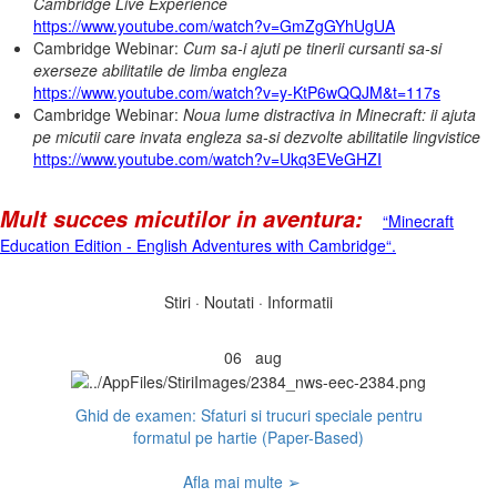
Cambridge Live Experience
https://www.youtube.com/watch?v=GmZgGYhUgUA
Cambridge Webinar:
Cum sa-i ajuti pe tinerii cursanti sa-si
exerseze abilitatile de limba engleza
https://www.youtube.com/watch?v=y-KtP6wQQJM&t=117s
Cambridge Webinar:
Noua lume distractiva in Minecraft: ii ajuta
pe micutii care invata engleza sa-si dezvolte abilitatile lingvistice
https://www.youtube.com/watch?v=Ukq3EVeGHZI
Mult succes micutilor in aventura:
“Minecraft
Education Edition - English Adventures with Cambridge“.
Stiri · Noutati · Informatii
06
aug
Ghid de examen: Sfaturi si trucuri speciale pentru
formatul pe hartie (Paper-Based)
Afla mai multe ➢