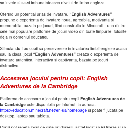
sa invete si sa-si imbunatateasca nivelul de limba engleza.
Oferind un potential urias de invatare,
“English Adventures”
propune o experienta de invatare noua, agreabila, motivanta si
memorabila, bazata pe jocuri, fiind construita in Minecraft - una dintre
cele mai populare platforme de jocuri video din toate timpurile, folosite
deja in domeniul educatiei.
Stimulandu-i pe copii sa persevereze in invatarea limbii engleze acasa
sau la clasa, jocul
“English Adventures”
creaza o experienta de
invatare autentica, interactiva si captivanta, bazata pe jocuri
distractive.
Accesarea jocului pentru copii: English
Adventures de la Cambridge
Platforma de accesare a jocului pentru copii
English Adventures de
la Cambridge
este disponibila pe internet, la adresa:
https://education.minecraft.net/en-us/homepage
si poate fi jucata pe
desktop, laptop sau tableta.
Copiii pot repeta jocul de cate ori doresc, astfel incat sa isi fixeze si sa