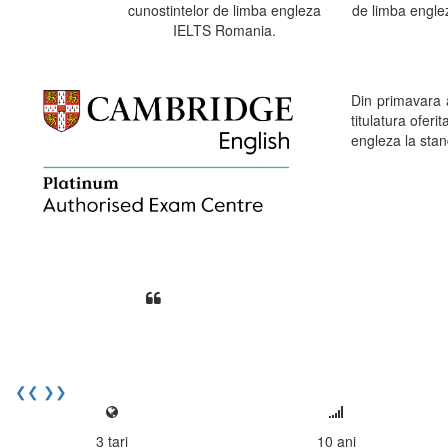
cunostintelor de limba engleza
de limba engle
IELTS Romania.
Din primavara
titulatura ofe
engleza la stand
Din perspectiva unui voluntar EE
Echipa EECentre este unita, comunic
cu nerabdare urmatoarea sesiune 
Elev I. Martin, 18 ani, Voluntar
❮❮
❯❯
3
tari
10
ani