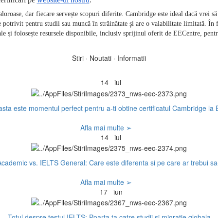
roase, dar fiecare servește scopuri diferite. Cambridge este ideal dacă vrei să ar
otrivit pentru studii sau muncă în străinătate și are o valabilitate limitată. În f
e și folosește resursele disponibile, inclusiv sprijinul oferit de EECentre, pentr
Stiri · Noutati · Informatii
14
iul
sta este momentul perfect pentru a-ti obtine certificatul Cambridge la
Afla mai multe ➢
14
iul
cademic vs. IELTS General: Care este diferenta si pe care ar trebui sa-
Afla mai multe ➢
17
iun
Totul despre testul IELTS: Poarta ta catre studii si migratie globala