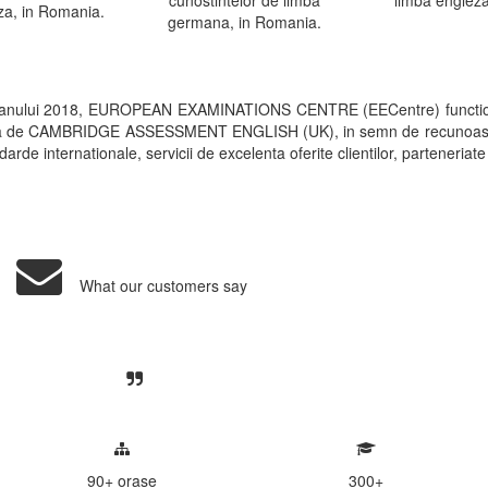
cunostintelor de limba
limba engleza
za, in Romania.
germana, in Romania.
 anului 2018, EUROPEAN EXAMINATIONS CENTRE (EECentre) functi
rita de CAMBRIDGE ASSESSMENT ENGLISH (UK), in semn de recunoastere a 
arde internationale, servicii de excelenta oferite clientilor, parteneriate
What our customers say
Centre, livrarea unui examen se desfasoara intr-o at
ativa, sociabila, aspecte care m-au determinat sa imi
de examinare.
90+
orase
300
+