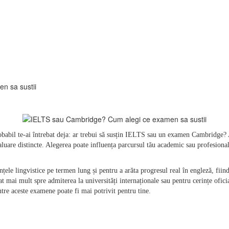
n sa sustii
 probabil te-ai întrebat deja: ar trebui să susțin IELTS sau un examen Cambridge? 
valuare distincte. Alegerea poate influența parcursul tău academic sau profesional, 
e lingvistice pe termen lung și pentru a arăta progresul real în engleză, fiind
t mai mult spre admiterea la universități internaționale sau pentru cerințe oficia
ntre aceste examene poate fi mai potrivit pentru tine.