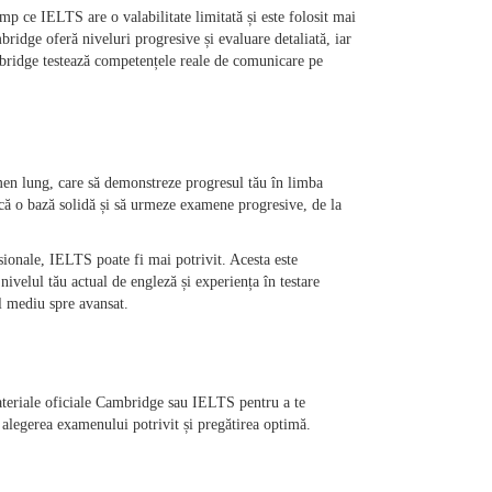
p ce IELTS are o valabilitate limitată și este folosit mai 
ridge oferă niveluri progresive și evaluare detaliată, iar 
bridge testează competențele reale de comunicare pe 
en lung, care să demonstreze progresul tău în limba 
scă o bază solidă și să urmeze examene progresive, de la 
esionale, IELTS poate fi mai potrivit. Acesta este 
nivelul tău actual de engleză și experiența în testare 
l mediu spre avansat.
materiale oficiale Cambridge sau IELTS pentru a te 
u alegerea examenului potrivit și pregătirea optimă.