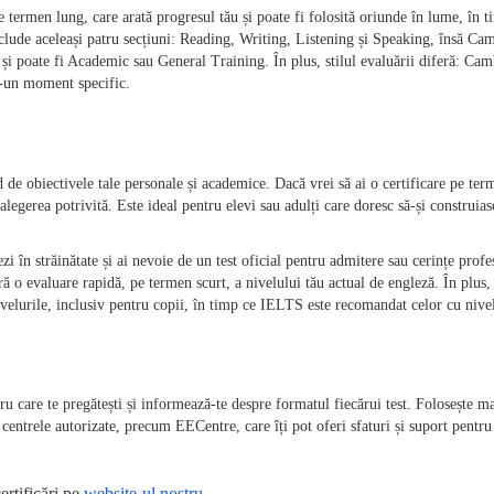
ermen lung, care arată progresul tău și poate fi folosită oriunde în lume, în tim
include aceleași patru secțiuni: Reading, Writing, Listening și Speaking, însă Camb
și poate fi Academic sau General Training. În plus, stilul evaluării diferă: Cam
-un moment specific.
e obiectivele tale personale și academice. Dacă vrei să ai o certificare pe term
alegerea potrivită. Este ideal pentru elevi sau adulți care doresc să-și construia
ezi în străinătate și ai nevoie de un test oficial pentru admitere sau cerințe prof
ră o evaluare rapidă, pe termen scurt, a nivelului tău actual de engleză. În plus, 
ivelurile, inclusiv pentru copii, în timp ce IELTS este recomandat celor cu nive
ntru care te pregătești și informează-te despre formatul fiecărui test. Folosește 
u centrele autorizate, precum EECentre, care îți pot oferi sfaturi și suport pentr
rtificări pe 
website-ul nostru
. 