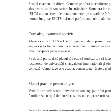
Scopul examenului diferă: Cambridge oferă o certificare pe t
ales pentru studii sau carieră în străinătate. Structura lor 
IELTS are un sistem de notare numeric, pe o scară de 0-9, 
termen lung, iar IELTS măsoară performanța obținută într
Cum alegi examenul potrivit
Alegerea între IELTS și Cambridge depinde în primul rând d
engleză și să fie recunoscută internațional, Cambridge este 
nivel începător până la avansat.
Pe de altă parte, dacă planul tău este să studiezi sau să lucr
recunoscut de universități și angajatori internaționali și ofe
contează: Cambridge este adaptat pentru toate vârstele și n
Sfaturi practice pentru alegere
Verifică cerințele școlii, universității sau angajatorului pe
familiariza cu tipul de întrebări și discută cu profesorii sa
Poți afla mai multe informații utile despre cele două ce