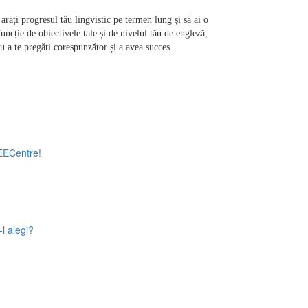
ăți progresul tău lingvistic pe termen lung și să ai o 
uncție de obiectivele tale și de nivelul tău de engleză, 
u a te pregăti corespunzător și a avea succes.
 EECentre!
l alegi?