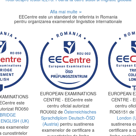
Afla mai multe ➢
EECentre este un standard de referinta in Romania
pentru organizarea examenelor lingvistice internationale
EUROPEAN EXAMINATIONS
EUROPEAN E
XAMINATIONS
CENTRE - EECentre este
CENTRE - EE
Centre este
centru oficial autorizat
centru ofici
autorizat RO050
ROU002 de
Österreichisches
RO65151 de
BRIDGE
Sprachdiplom Deutsch-ÖSD
London (
ENGLISH (UK)
(Austria)
pentru sustinerea
sustinerea e
rea examenelor
examenelor de certificare a
certificare a c
a cunostintelor