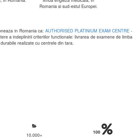
, in Romania.
limba engleza medicala, in
Romania si sud-estul Europei.
oneaza in Romania ca:
AUTHORISED PLATINIUM EXAM CENTRE
-
indeplinirii criteriilor functionale: livrarea de examene de limba
 durabile realizate cu centrele din tara.
mosfera propice concentrarii.
 continui activitatea si sa astept
100
10.000
+