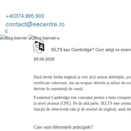
+40374.995.903
contact@eecentre.ro
☰
IELTS sau Cambridge? Cum alegi ce exame
29.09.2025
Dacă înveți limba engleză și vrei să-ți testezi abilitățile,
certificate valoroase, dar au scopuri diferite și stiluri de e
decizie în cunoștință de cauză.
Examenul Cambridge este conceput pentru a testa competențel
la nivel avansat (CPE). Pe de altă parte, IELTS este orienta
funcție de obiectivele tale și de nivelul de engleză, unul di
Care sunt diferențele principale?