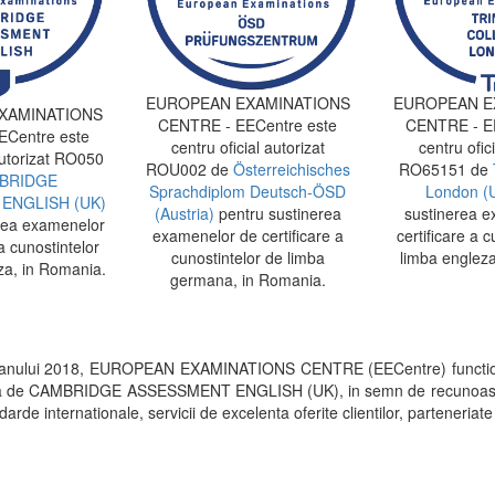
EUROPEAN EXAMINATIONS
EUROPEAN E
XAMINATIONS
CENTRE - EECentre este
CENTRE - EE
Centre este
centru oficial autorizat
centru ofici
autorizat RO050
ROU002 de
Österreichisches
RO65151 de
BRIDGE
Sprachdiplom Deutsch-ÖSD
London (
ENGLISH (UK)
(Austria)
pentru sustinerea
sustinerea e
rea examenelor
examenelor de certificare a
certificare a c
a cunostintelor
cunostintelor de limba
limba engleza
za, in Romania.
germana, in Romania.
 anului 2018, EUROPEAN EXAMINATIONS CENTRE (EECentre) functi
rita de CAMBRIDGE ASSESSMENT ENGLISH (UK), in semn de recunoastere a 
arde internationale, servicii de excelenta oferite clientilor, parteneriate