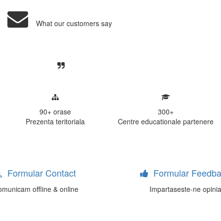
What our customers say
Centre, livrarea unui examen se desfasoara intr-o at
ativa, sociabila, aspecte care m-au determinat sa imi
de examinare.
90+
orase
300
+
Prezenta teritoriala
Centre educationale partenere
Formular Contact
Formular Feedba
municam offline & online
Impartaseste-ne opini