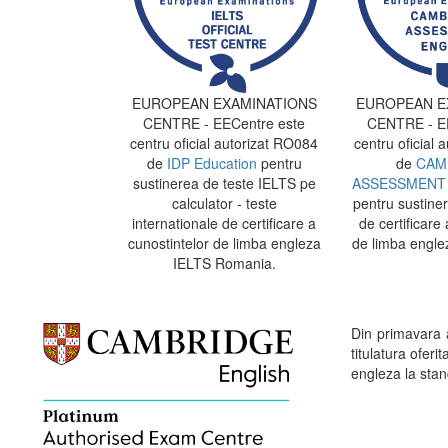
EUROPEAN EXAMINATIONS
EUROPEAN E
CENTRE - EECentre este
CENTRE - EE
centru oficial autorizat RO084
centru oficial 
de
IDP Education
pentru
de
CAM
sustinerea de teste IELTS pe
ASSESSMENT 
calculator - teste
pentru sustine
internationale de certificare a
de certificare 
cunostintelor de limba engleza
de limba engle
IELTS Romania.
Din primavara
titulatura ofe
engleza la stand