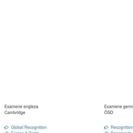
Examene engleza
Examene germ
Cambridge
ÖSD
Global Recognition
Recognitio
Exams & Tests
Downloads