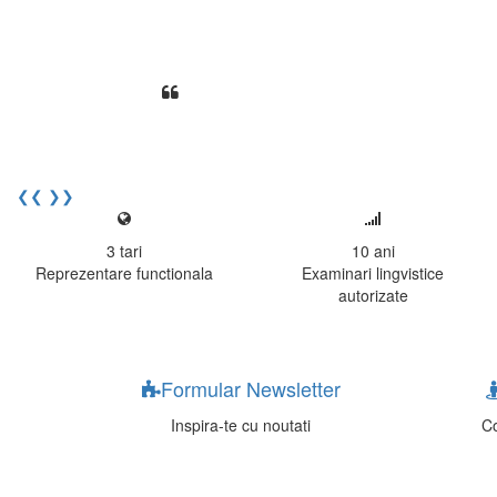
Din perspectiva unui voluntar EE
Echipa EECentre este unita, comunic
cu nerabdare urmatoarea sesiune 
Elev I. Martin, 18 ani, Voluntar
❮❮
❯❯
3
tari
10
ani
Reprezentare functionala
Examinari lingvistice
autorizate
Formular Newsletter
Inspira-te cu noutati
Co