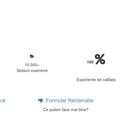
mosfera propice concentrarii.
 continui activitatea si sa astept
100
10.000
+
Sesiuni examene
Experiente de calitate
ck
Formular Reclamatie
a
Ce putem face mai bine?