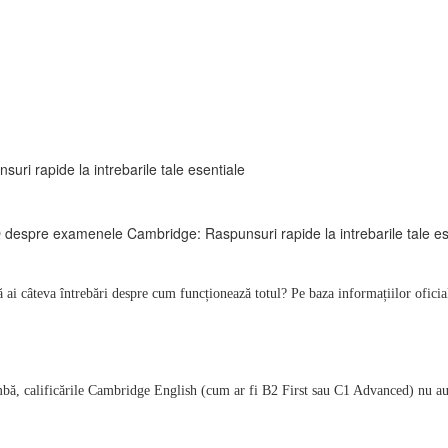
i rapide la intrebarile tale esentiale
ncă ai câteva întrebări despre cum funcționează totul? Pe baza informațiilor oficiale
mbă, calificările Cambridge English (cum ar fi B2 First sau C1 Advanced) nu au o 