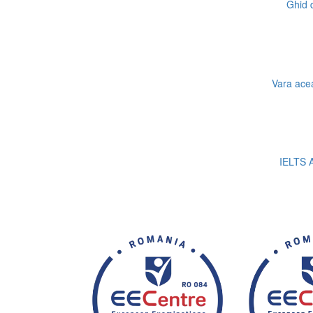
Ghid d
Vara acea
IELTS A