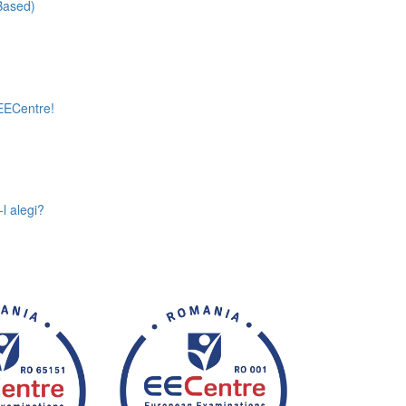
-Based)
 EECentre!
l alegi?