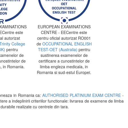
XAMINATIONS
EUROPEAN EXAMINATIONS
Centre este
CENTRE - EECentre este
al autorizat
centru oficial autorizat RO001
Trinity College
de
OCCUPATIONAL ENGLISH
UK)
pentru
TEST-OET (Australia)
pentru
xamenelor de
sustinerea examenelor de
unostintelor de
certificare a cunostintelor de
, in Romania.
limba engleza medicala, in
Romania si sud-estul Europei.
oneaza in Romania ca:
AUTHORISED PLATINIUM EXAM CENTRE
-
indeplinirii criteriilor functionale: livrarea de examene de limba
 durabile realizate cu centrele din tara.