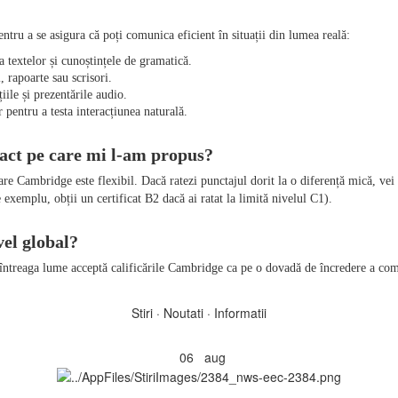
tru a se asigura că poți comunica eficient în situații din lumea reală:
ea textelor și cunoștințele de gramatică.
, rapoarte sau scrisori.
iile și prezentările audio.
 pentru a testa interacțiunea naturală.
xact pe care mi l-am propus?
are Cambridge este flexibil. Dacă ratezi punctajul dorit la o diferență mică, vei 
exemplu, obții un certificat B2 dacă ai ratat la limită nivelul C1).
el global?
n întreaga lume acceptă calificările Cambridge ca pe o dovadă de încredere a co
Stiri · Noutati · Informatii
06
aug