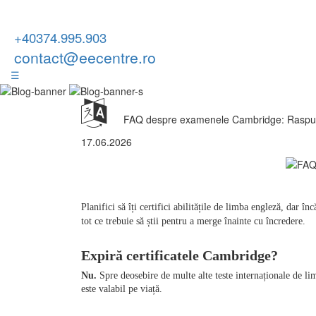
+40374.995.903
contact@eecentre.ro
☰
FAQ despre examenele Cambridge: Raspunsur
17.06.2026
Planifici să îți certifici abilitățile de limba engleză, dar î
tot ce trebuie să știi pentru a merge înainte cu încredere.
Expiră certificatele Cambridge?
Nu.
 Spre deosebire de multe alte teste internaționale de li
este valabil pe viață.