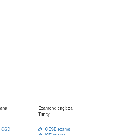
ana
Examene engleza
Trinity
n ÖSD
GESE exams
ISE exams