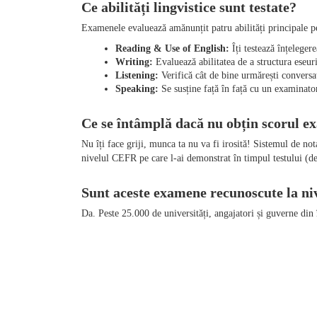
Ce abilități lingvistice sunt testate?
Examenele evaluează amănunțit patru abilități principale pen
Reading & Use of English:
 Îți testează înțeleger
Writing:
 Evaluează abilitatea de a structura eseuri
Listening:
 Verifică cât de bine urmărești conversaț
Speaking:
 Se susține față în față cu un examinator
Ce se întâmplă dacă nu obțin scorul e
Nu îți face griji, munca ta nu va fi irosită! Sistemul de not
nivelul CEFR pe care l-ai demonstrat în timpul testului (de 
Sunt aceste examene recunoscute la niv
Da. Peste 25.000 de universități, angajatori și guverne di