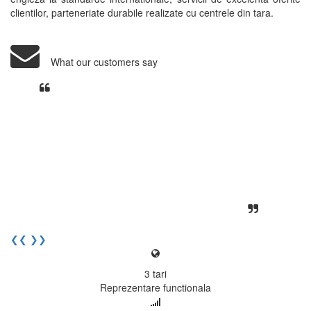
clientilor, parteneriate durabile realizate cu centrele din tara.
What our customers say
Din perspectiva unui voluntar
EECentre, livrarea unui examen se
desfasoara intr-o atmosfera propice
concentrarii. Echipa EECentre este
unita, comunicativa, sociabila, aspecte
care m-au determinat sa imi continui
activitatea si sa astept cu nerabdare
urmatoarea sesiune de examinare.
Elev I. Martin, 18 ani, Voluntar
❮❮
❯❯
3
tari
Reprezentare functionala