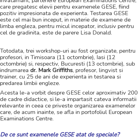
invatamant, partenere European Examinations Centre,
care pregatesc elevii pentru examenele GESE, fiind
pozitiv impresionata de experienta. Testarea GESE
este cel mai bun inceput, in materie de examene de
limba engleza, pentru micul incepator, inclusiv pentru
cel de gradinita, este de parere Lisa Donald.
Totodata, trei workshop-uri au fost organizate, pentru
profesori, in Timisoara (11 octombrie), Iasi (12
octombrie) si, respectiv, Bucuresti (13 octombrie), sub
indrumarea
dr. Mark Griffiths
, profesor, lingvist si
trainer, cu 25 de ani de experienta in testarea si
predarea limbii engleze.
Acesta le-a vorbit despre GESE celor aproximativ 200
de cadre didactice, si le-a impartasit cateva informatii
relevante in ceea ce priveste organizarea examenelor
care, de acum inainte, se afla in portofoliul European
Examinations Centre.
De ce sunt examenele GESE atat de speciale?