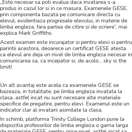
„Este necesar sa poti evalua daca invatarea s-a
produs in cazul lor si in ce masura. Examenele GESE,
prin componenta bazata pe comunicare directa cu
elevul, evidentiaza progresele elevului, in materie de
limba engleza, fara partea de citire si de scriere”, mai
explica Mark Griffiths.
Acest examen este incurajator si pentru elevi si pentru
parintii acestora, deoarece un certificat GESE atesta
ca elevul are deja un nivel de limba engleza necesar in
comunicarea sa, ca incepator si, de acolo... sky is the
limit!
Un alt avantaj este acela ca examenele GESE se
bazeaza, in totalitate, pe limba engleza invatata la
clasa, astfel incat nu sunt necesare alte materiale
specifice de pregatire, pentru elevi. Examenul este un
indicator clar al invatarii asimilate la clasa.
In schimb, platforma Trinity College London pune la
dispozitia profesorilor de limba engleza o gama larga
de materiale GESE, pentru orice nivel, astfel incat sa