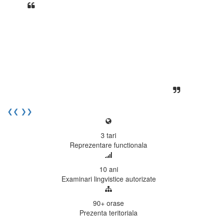
Din perspectiva unui voluntar
EECentre, livrarea unui examen se
desfasoara intr-o atmosfera propice
concentrarii. Echipa EECentre este
unita, comunicativa, sociabila, aspecte
care m-au determinat sa imi continui
activitatea si sa astept cu nerabdare
urmatoarea sesiune de examinare.
Elev I. Martin, 18 ani, Voluntar
❮❮
❯❯
3
tari
Reprezentare functionala
10
ani
Examinari lingvistice autorizate
90+
orase
Prezenta teritoriala