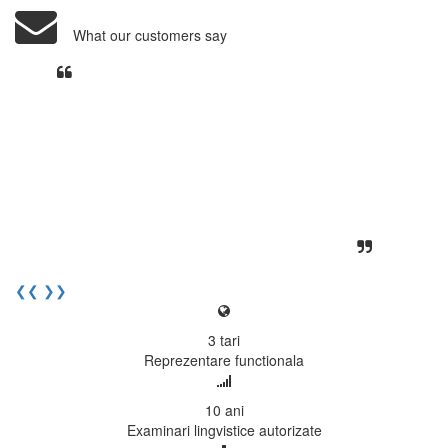
What our customers say
Din perspectiva unui voluntar
EECentre, livrarea unui examen se
desfasoara intr-o atmosfera propice
concentrarii. Echipa EECentre este
unita, comunicativa, sociabila, aspecte
care m-au determinat sa imi continui
activitatea si sa astept cu nerabdare
urmatoarea sesiune de examinare.
Elev I. Martin, 18 ani, Voluntar
❮❮
❯❯
3
tari
Reprezentare functionala
10
ani
Examinari lingvistice autorizate