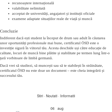
recunoaștere internațională
valabilitate nelimitată
acceptat de universități, angajatori și instituții oficiale
examene adaptate situațiilor reale de viață și muncă
Concluzie
Indiferent dacă ești student la început de drum sau adult în căutarea 
unor oportunități profesionale mai bune, 
certificatul ÖSD este o 
investiție sigură în viitorul tău
. Acesta deschide uși către educație de 
calitate, locuri de muncă bine plătite și stabilitate pe termen lung într-o 
țară vorbitoare de limbă germană.
Dacă vrei să studiezi, să muncești sau să te stabilești în străinătate, 
certificatul ÖSD nu este doar un document – este 
cheia integrării și 
succesului tău
. 
Stiri · Noutati · Informatii
06
aug