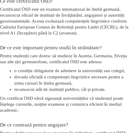
Ce este certificatul ÖSD?
Certificatul ÖSD este un 
examen internațional de limbă germană
, 
recunoscut oficial de instituții de învățământ, angajatori și autorități 
guvernamentale. Acesta evaluează competențele lingvistice conform 
Cadrului European Comun de Referință pentru Limbi (CECRL)
, de la 
nivel A1 (începător) până la C2 (avansat).
De ce este important pentru studii în străinătate?
Pentru studenții care doresc să studieze în Austria, Germania, Elveția 
sau alte țări germanofone, certificatul ÖSD este adesea:
o condiție obligatorie de admitere
 la universități sau colegii,
dovada oficială a competenței lingvistice necesare pentru a 
urma cursuri în limba germană,
recunoscut atât de instituții publice, cât și private.
Un certificat ÖSD oferă siguranță universităților că studentul poate 
înțelege cursurile, susține examene și comunica eficient în mediul 
academic.
De ce contează pentru angajare?
Pentru adulții care vor să se angajeze în străinătate, certificatul ÖSD: