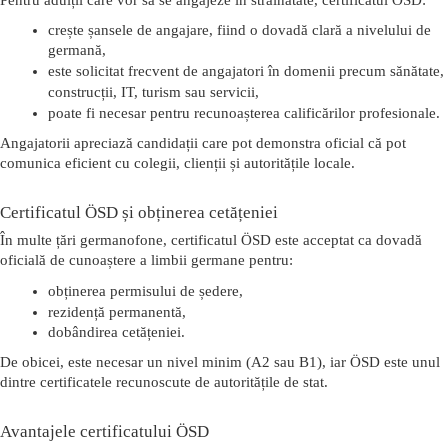
crește șansele de angajare
, fiind o dovadă clară a nivelului de 
germană,
este solicitat frecvent de angajatori în domenii precum sănătate, 
construcții, IT, turism sau servicii,
poate fi necesar pentru recunoașterea calificărilor profesionale.
Angajatorii apreciază candidații care pot demonstra oficial că pot 
comunica eficient cu colegii, clienții și autoritățile locale.
Certificatul ÖSD și obținerea cetățeniei
În multe țări germanofone, certificatul ÖSD este acceptat ca 
dovadă 
oficială de cunoaștere a limbii germane
 pentru:
obținerea permisului de ședere,
rezidență permanentă,
dobândirea cetățeniei
.
De obicei, este necesar un nivel minim (A2 sau B1), iar ÖSD este unul 
dintre certificatele recunoscute de autoritățile de stat.
Avantajele certificatului ÖSD