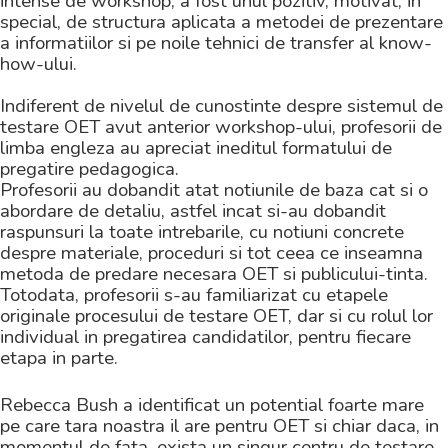
intense de workshop, a fost unul pozitiv, motivat, in
special, de structura aplicata a metodei de prezentare
a informatiilor si pe noile tehnici de transfer al know-
how-ului.
Indiferent de nivelul de cunostinte despre sistemul de
testare OET avut anterior workshop-ului, profesorii de
limba engleza au apreciat ineditul formatului de
pregatire pedagogica.
Profesorii au dobandit atat notiunile de baza cat si o
abordare de detaliu, astfel incat si-au dobandit
raspunsuri la toate intrebarile, cu notiuni concrete
despre materiale, proceduri si tot ceea ce inseamna
metoda de predare necesara OET si publicului-tinta.
Totodata, profesorii s-au familiarizat cu etapele
originale procesului de testare OET, dar si cu rolul lor
individual in pregatirea candidatilor, pentru fiecare
etapa in parte.
Rebecca Bush a identificat un potential foarte mare
pe care tara noastra il are pentru OET si chiar daca, in
momentul de fata, exista un singur centru de testare