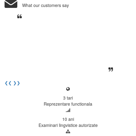
What our customers say
Din perspectiva unui voluntar
EECentre, livrarea unui examen se
desfasoara intr-o atmosfera propice
concentrarii. Echipa EECentre este
unita, comunicativa, sociabila, aspecte
care m-au determinat sa imi continui
activitatea si sa astept cu nerabdare
urmatoarea sesiune de examinare.
Elev I. Martin, 18 ani, Voluntar
❮❮
❯❯
3
tari
Reprezentare functionala
10
ani
Examinari lingvistice autorizate