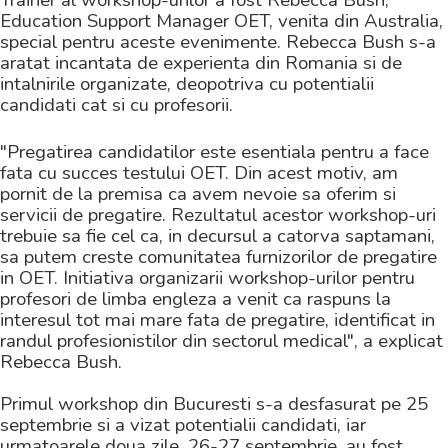
Education Support Manager OET, venita din Australia,
special pentru aceste evenimente. Rebecca Bush s-a
aratat incantata de experienta din Romania si de
intalnirile organizate, deopotriva cu potentialii
candidati cat si cu profesorii.
"Pregatirea candidatilor este esentiala pentru a face
fata cu succes testului OET. Din acest motiv, am
pornit de la premisa ca avem nevoie sa oferim si
servicii de pregatire. Rezultatul acestor workshop-uri
trebuie sa fie cel ca, in decursul a catorva saptamani,
sa putem creste comunitatea furnizorilor de pregatire
in OET. Initiativa organizarii workshop-urilor pentru
profesori de limba engleza a venit ca raspuns la
interesul tot mai mare fata de pregatire, identificat in
randul profesionistilor din sectorul medical", a explicat
Rebecca Bush.
Primul workshop din Bucuresti s-a desfasurat pe 25
septembrie si a vizat potentialii candidati, iar
urmatoarele doua zile, 26-27 septembrie, au fost