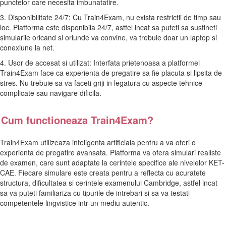
punctelor care necesita imbunatatire.
3. Disponibilitate 24/7: Cu Train4Exam, nu exista restrictii de timp sau
loc. Platforma este disponibila 24/7, astfel incat sa puteti sa sustineti
simularile oricand si oriunde va convine, va trebuie doar un laptop si
conexiune la net.
4. Usor de accesat si utilizat: Interfata prietenoasa a platformei
Train4Exam face ca experienta de pregatire sa fie placuta si lipsita de
stres. Nu trebuie sa va faceti griji in legatura cu aspecte tehnice
complicate sau navigare dificila.
Cum functioneaza Train4Exam?
Train4Exam utilizeaza inteligenta artificiala pentru a va oferi o
experienta de pregatire avansata. Platforma va ofera simulari realiste
de examen, care sunt adaptate la cerintele specifice ale nivelelor KET-
CAE. Fiecare simulare este creata pentru a reflecta cu acuratete
structura, dificultatea si cerintele examenului Cambridge, astfel incat
sa va puteti familiariza cu tipurile de intrebari si sa va testati
competentele lingvistice intr-un mediu autentic.