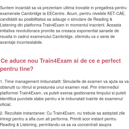
Suntem incantati sa va prezentam ultima inovatie in pregatirea pentru
examenele Cambridge la EECentre. Acum, pentru nivelele KET-CAE,
candidatii au posibilitatea sa adauge o simulare de Reading &
Listening din platforma Train4Exam in momentul inscrierii. Aceasta
initiativa revolutionara promite sa creasca exponential sansele de
reusita in cadrul examenului Cambridge, oferindu-va o serie de
avantaje incontestabile.
Ce aduce nou Train4Exam si de ce e perfect
pentru tine?
1. Time management imbunatatit: Simularile de examen va ajuta sa va
obisnuiti cu ritmul si presiunea unui examen real. Prin intermediul
platformei Train4Exam, va puteti exersa gestionarea timpului si puteti
identifica punctele slabe pentru a le imbunatati inainte de examenul
oficial.
2. Rezultate instantanee: Cu Train4Exam, nu trebuie sa asteptati zile
intregi pentru a afla cum ati performa. Primiti scor instant pentru
Reading & Listening, permitandu-va sa va concentrati asupra