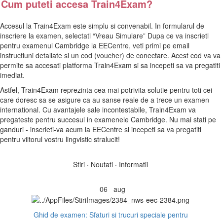
Cum puteti accesa Train4Exam?
Accesul la Train4Exam este simplu si convenabil. In formularul de
inscriere la examen, selectati “Vreau Simulare” Dupa ce va inscrieti
pentru examenul Cambridge la EECentre, veti primi pe email
instructiuni detaliate si un cod (voucher) de conectare. Acest cod va va
permite sa accesati platforma Train4Exam si sa incepeti sa va pregatiti
imediat.
Astfel, Train4Exam reprezinta cea mai potrivita solutie pentru toti cei
care doresc sa se asigure ca au sanse reale de a trece un examen
international. Cu avantajele sale incontestabile, Train4Exam va
pregateste pentru succesul in examenele Cambridge. Nu mai stati pe
ganduri - inscrieti-va acum la EECentre si incepeti sa va pregatiti
pentru viitorul vostru lingvistic stralucit!
Stiri · Noutati · Informatii
06
aug
Ghid de examen: Sfaturi si trucuri speciale pentru