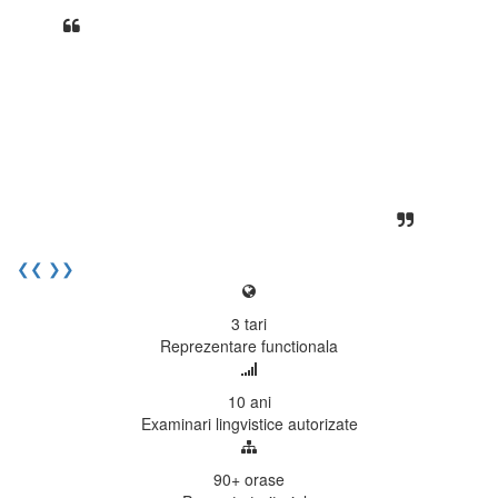
Din perspectiva unui voluntar
EECentre, livrarea unui examen se
desfasoara intr-o atmosfera propice
concentrarii. Echipa EECentre este
unita, comunicativa, sociabila, aspecte
care m-au determinat sa imi continui
activitatea si sa astept cu nerabdare
urmatoarea sesiune de examinare.
Elev I. Martin, 18 ani, Voluntar
❮❮
❯❯
3
tari
Reprezentare functionala
10
ani
Examinari lingvistice autorizate
90+
orase