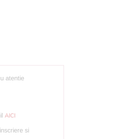
cu atentie
il
AICI
nscriere si