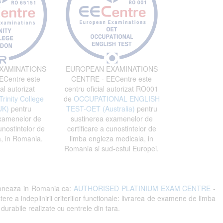
XAMINATIONS
EUROPEAN EXAMINATIONS
Centre este
CENTRE - EECentre este
al autorizat
centru oficial autorizat RO001
Trinity College
de
OCCUPATIONAL ENGLISH
UK)
pentru
TEST-OET (Australia)
pentru
xamenelor de
sustinerea examenelor de
unostintelor de
certificare a cunostintelor de
, in Romania.
limba engleza medicala, in
Romania si sud-estul Europei.
oneaza in Romania ca:
AUTHORISED PLATINIUM EXAM CENTRE
-
indeplinirii criteriilor functionale: livrarea de examene de limba
 durabile realizate cu centrele din tara.