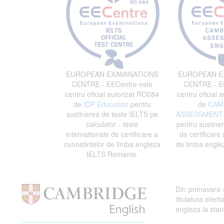
EUROPEAN EXAMINATIONS
EUROPEAN E
CENTRE - EECentre este
CENTRE - EE
centru oficial autorizat RO084
centru oficial 
de
IDP Education
pentru
de
CAM
sustinerea de teste IELTS pe
ASSESSMENT 
calculator - teste
pentru sustine
internationale de certificare a
de certificare 
cunostintelor de limba engleza
de limba engle
IELTS Romania.
Din primavara
titulatura ofe
engleza la stand