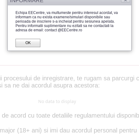
INFORMARE
Echipa EECentre, va multumeste pentru interesul acordat, va
informam ca nu exista examene/simulari disponibile sau
perioada de inscriere s-a incheiat pentru sesiunea apelata.
Pentru informatii suplimentare nu ezitati sa ne contactati la
adresa de email: contact @EECentre.ro
OK
i procesului de inregistrare, te rugam sa parcurgi 
i sa ne dai acordul asupra acestora:
No data to display
t de acord cu toate detaliile regulamentului disponib
ajor (18+ ani) si imi dau acordul personal pentru i