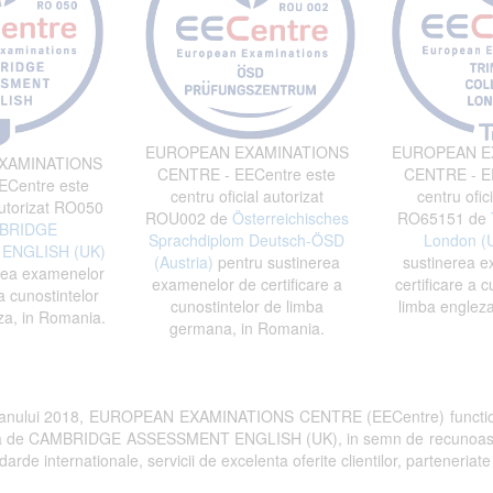
EUROPEAN EXAMINATIONS
EUROPEAN E
XAMINATIONS
CENTRE - EECentre este
CENTRE - EE
Centre este
centru oficial autorizat
centru ofici
autorizat RO050
ROU002 de
Österreichisches
RO65151 de
BRIDGE
Sprachdiplom Deutsch-ÖSD
London (
ENGLISH (UK)
(Austria)
pentru sustinerea
sustinerea e
rea examenelor
examenelor de certificare a
certificare a c
a cunostintelor
cunostintelor de limba
limba engleza
za, in Romania.
germana, in Romania.
 anului 2018, EUROPEAN EXAMINATIONS CENTRE (EECentre) functi
rita de CAMBRIDGE ASSESSMENT ENGLISH (UK), in semn de recunoastere a 
arde internationale, servicii de excelenta oferite clientilor, parteneriate