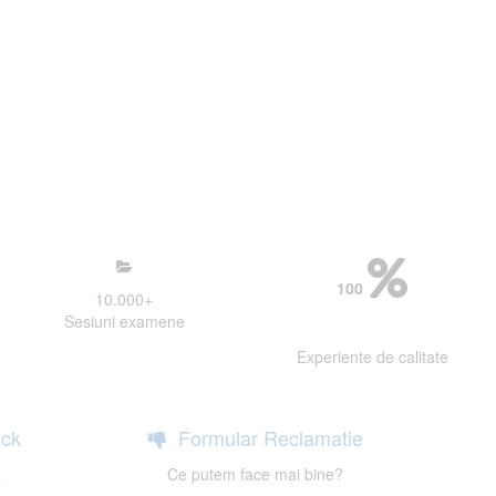
mosfera propice concentrarii.
 continui activitatea si sa astept
100
10.000
+
Sesiuni examene
Experiente de calitate
ck
Formular Reclamatie
a
Ce putem face mai bine?