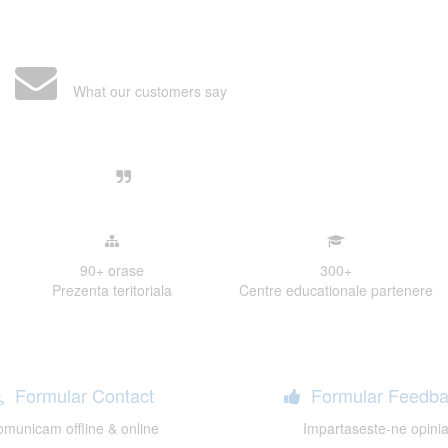
What our customers say
Centre, livrarea unui examen se desfasoara intr-o at
ativa, sociabila, aspecte care m-au determinat sa imi
de examinare.
90+
orase
300
+
Prezenta teritoriala
Centre educationale partenere
Formular Contact
Formular Feedba
municam offline & online
Impartaseste-ne opini