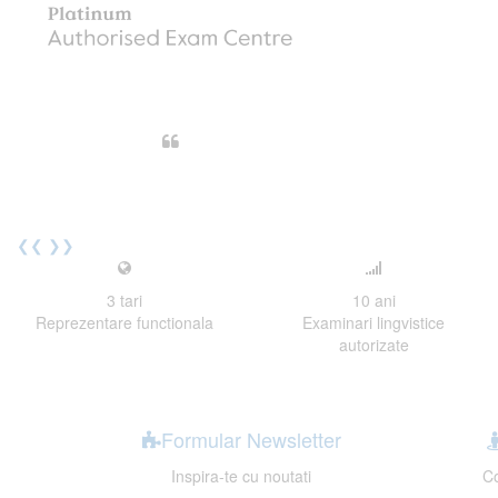
Din perspectiva unui voluntar EE
Echipa EECentre este unita, comunic
cu nerabdare urmatoarea sesiune 
Elev I. Martin, 18 ani, Voluntar
❮❮
❯❯
3
tari
10
ani
Reprezentare functionala
Examinari lingvistice
autorizate
Formular Newsletter
Inspira-te cu noutati
Co