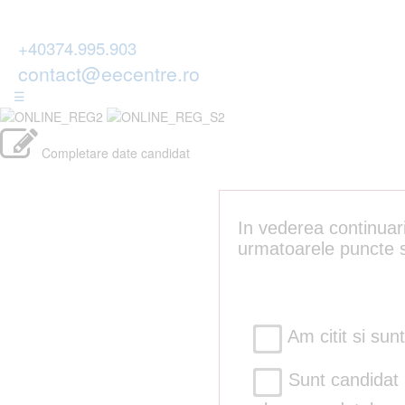
+40374.995.903
contact@eecentre.ro
☰
Completare date candidat
In vederea continuari
urmatoarele puncte s
Am citit si sun
Sunt candidat m