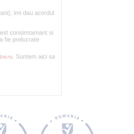
ani); imi dau acordul
acest consimtamant si
a fie prelucrate
re.ro
. Suntem aici sa