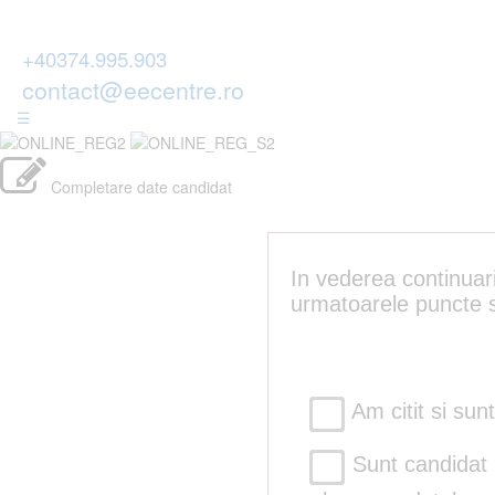
+40374.995.903
contact@eecentre.ro
☰
Completare date candidat
In vederea continuari
urmatoarele puncte s
Am citit si sun
Sunt candidat m