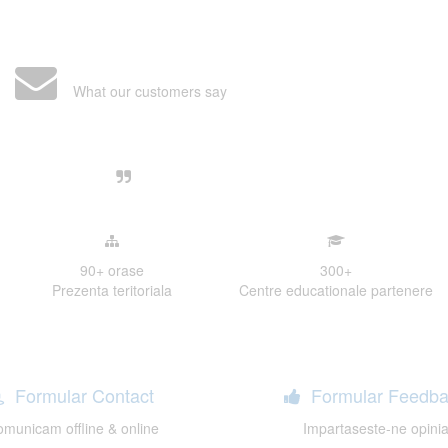
What our customers say
Centre, livrarea unui examen se desfasoara intr-o at
ativa, sociabila, aspecte care m-au determinat sa imi
de examinare.
90+
orase
300
+
Prezenta teritoriala
Centre educationale partenere
Formular Contact
Formular Feedba
municam offline & online
Impartaseste-ne opini