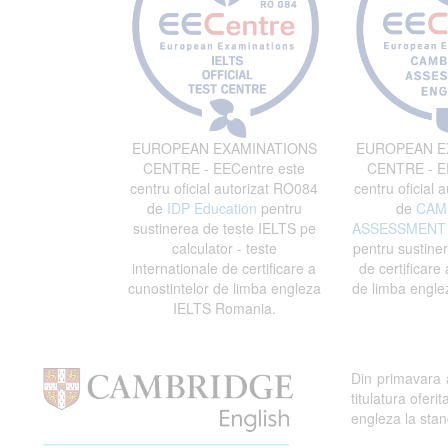
EUROPEAN EXAMINATIONS
EUROPEAN E
CENTRE - EECentre este
CENTRE - EE
centru oficial autorizat RO084
centru oficial 
de
IDP Education
pentru
de
CAM
sustinerea de teste IELTS pe
ASSESSMENT 
calculator - teste
pentru sustine
internationale de certificare a
de certificare 
cunostintelor de limba engleza
de limba engle
IELTS Romania.
Din primavara
titulatura ofe
engleza la stand