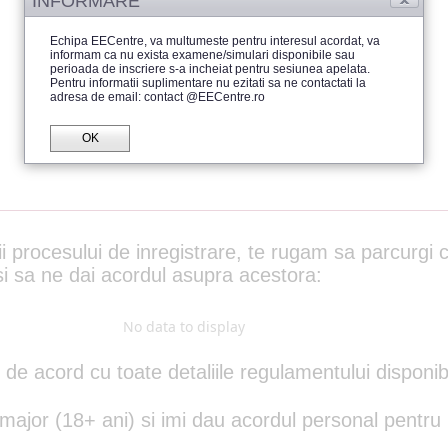
INFORMARE
Echipa EECentre, va multumeste pentru interesul acordat, va
informam ca nu exista examene/simulari disponibile sau
perioada de inscriere s-a incheiat pentru sesiunea apelata.
Pentru informatii suplimentare nu ezitati sa ne contactati la
adresa de email: contact @EECentre.ro
OK
i procesului de inregistrare, te rugam sa parcurgi 
i sa ne dai acordul asupra acestora:
No data to display
t de acord cu toate detaliile regulamentului disponib
ajor (18+ ani) si imi dau acordul personal pentru i