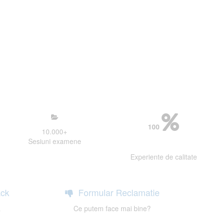
mosfera propice concentrarii.
 continui activitatea si sa astept
100
10.000
+
Sesiuni examene
Experiente de calitate
ck
Formular Reclamatie
a
Ce putem face mai bine?