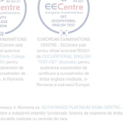
XAMINATIONS
EUROPEAN EXAMINATIONS
Centre este
CENTRE - EECentre este
al autorizat
centru oficial autorizat RO001
Trinity College
de
OCCUPATIONAL ENGLISH
UK)
pentru
TEST-OET (Australia)
pentru
xamenelor de
sustinerea examenelor de
unostintelor de
certificare a cunostintelor de
, in Romania.
limba engleza medicala, in
Romania si sud-estul Europei.
oneaza in Romania ca:
AUTHORISED PLATINIUM EXAM CENTRE
-
indeplinirii criteriilor functionale: livrarea de examene de limba
 durabile realizate cu centrele din tara.