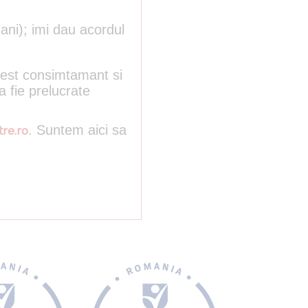
ani); imi dau acordul
acest consimtamant si
a fie prelucrate
re.ro
. Suntem aici sa