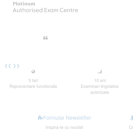
Din perspectiva unui voluntar EE
Echipa EECentre este unita, comunic
cu nerabdare urmatoarea sesiune 
Elev I. Martin, 18 ani, Voluntar
❮❮
❯❯
3
tari
10
ani
Reprezentare functionala
Examinari lingvistice
autorizate
Formular Newsletter
Inspira-te cu noutati
Co