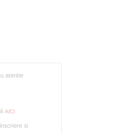
cu atentie
il
AICI
nscriere si