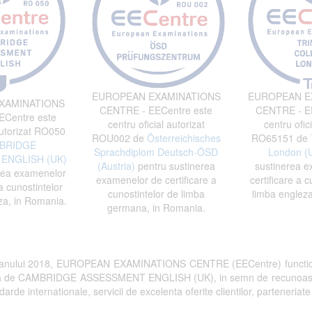
EUROPEAN EXAMINATIONS
EUROPEAN E
XAMINATIONS
CENTRE - EECentre este
CENTRE - EE
Centre este
centru oficial autorizat
centru ofici
autorizat RO050
ROU002 de
Österreichisches
RO65151 de
BRIDGE
Sprachdiplom Deutsch-ÖSD
London (
ENGLISH (UK)
(Austria)
pentru sustinerea
sustinerea e
rea examenelor
examenelor de certificare a
certificare a c
a cunostintelor
cunostintelor de limba
limba engleza
za, in Romania.
germana, in Romania.
 anului 2018, EUROPEAN EXAMINATIONS CENTRE (EECentre) functi
rita de CAMBRIDGE ASSESSMENT ENGLISH (UK), in semn de recunoastere a 
arde internationale, servicii de excelenta oferite clientilor, parteneriate