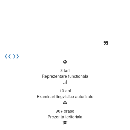
desfasoara intr-o atmosfera propice
concentrarii. Echipa EECentre este
unita, comunicativa, sociabila, aspecte
care m-au determinat sa imi continui
activitatea si sa astept cu nerabdare
urmatoarea sesiune de examinare.
Elev I. Martin, 18 ani, Voluntar
❮❮
❯❯
3
tari
Reprezentare functionala
10
ani
Examinari lingvistice autorizate
90+
orase
Prezenta teritoriala