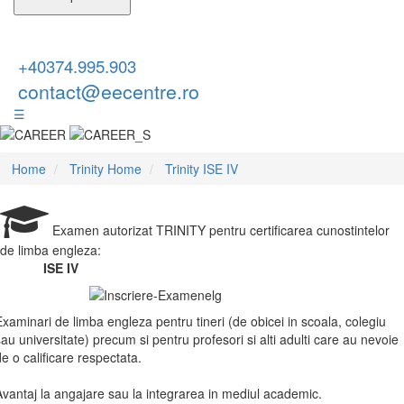
+40374.995.903
contact@eecentre.ro
☰
Home
Trinity Home
Trinity ISE IV
Examen autorizat TRINITY pentru certificarea cunostintelor
de limba engleza:
ISE IV
Examinari de limba engleza pentru tineri (de obicei in scoala, colegiu
sau universitate) precum si pentru profesori si alti adulti care au nevoie
de o calificare respectata.
Avantaj la angajare sau la integrarea in mediul academic.