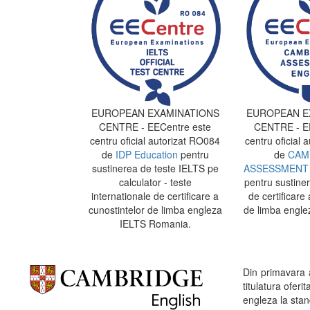
EUROPEAN EXAMINATIONS
EUROPEAN E
CENTRE - EECentre este
CENTRE - EE
centru oficial autorizat RO084
centru oficial 
de
IDP Education
pentru
de
CAM
sustinerea de teste IELTS pe
ASSESSMENT 
calculator - teste
pentru sustine
internationale de certificare a
de certificare 
cunostintelor de limba engleza
de limba engle
IELTS Romania.
Din primavara
titulatura ofe
engleza la stand