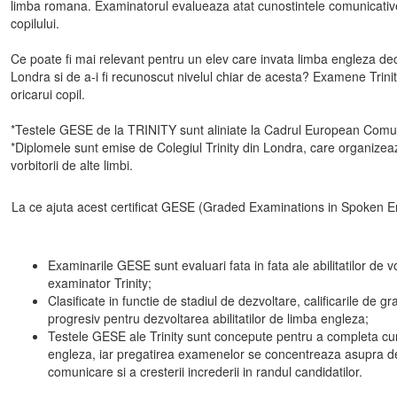
limba romana. Examinatorul evalueaza atat cunostintele comunicative, l
copilului.
Ce poate fi mai relevant pentru un elev care invata limba engleza deca
Londra si de a-i fi recunoscut nivelul chiar de acesta? Examene Trini
oricarui copil.
*Testele GESE de la TRINITY sunt aliniate la Cadrul European Comu
*Diplomele sunt emise de Colegiul Trinity din Londra, care organizea
vorbitorii de alte limbi.
La ce ajuta acest certificat GESE (Graded Examinations in Spoken E
Examinarile GESE sunt evaluari fata in fata ale abilitatilor de v
examinator Trinity;
Clasificate in functie de stadiul de dezvoltare, calificarile de
progresiv pentru dezvoltarea abilitatilor de limba engleza;
Testele GESE ale Trinity sunt concepute pentru a completa cu
engleza, iar pregatirea examenelor se concentreaza asupra dezvo
comunicare si a cresterii increderii in randul candidatilor.