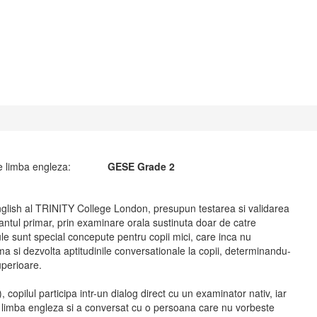
e limba engleza:
GESE Grade 2
ish al TRINITY College London, presupun testarea si validarea
amantul primar, prin examinare orala sustinuta doar de catre
le sunt special concepute pentru copii mici, care inca nu
a si dezvolta aptitudinile conversationale la copii, determinandu-
uperioare.
, copilul participa intr-un dialog direct cu un examinator nativ, iar
 in limba engleza si a conversat cu o persoana care nu vorbeste