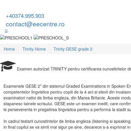
+40374.995.903
contact@eecentre.ro
☰
Home
Trinity Home
Trinity GESE grade 2
Examen autorizat TRINITY pentru certificarea cunostintelor d
Examenele GESE 2* din sistemul Graded Examinations in Spoken Engl
competentelor lingvistice pentru copiii de la 4 ani si elevii din invat
examinatori nativi de limba engleza, din Marea Britanie. Aceste modu
stapanesc tainele scrisului. GESE este un examen inedit, care confirm
le perseverenta in pregatirea lingvistica pentru a performa la stadii s
In cadrul testarii cunostintelor de limba engleza (listening si speaking)
in final copilul se va simti mai sigur pe sine, deoarece s-a exprimat