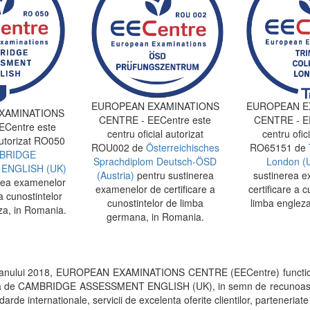
EUROPEAN EXAMINATIONS
EUROPEAN E
XAMINATIONS
CENTRE - EECentre este
CENTRE - EE
Centre este
centru oficial autorizat
centru ofici
autorizat RO050
ROU002 de
Österreichisches
RO65151 de
BRIDGE
Sprachdiplom Deutsch-ÖSD
London (
ENGLISH (UK)
(Austria)
pentru sustinerea
sustinerea e
rea examenelor
examenelor de certificare a
certificare a c
a cunostintelor
cunostintelor de limba
limba engleza
za, in Romania.
germana, in Romania.
 anului 2018, EUROPEAN EXAMINATIONS CENTRE (EECentre) functi
rita de CAMBRIDGE ASSESSMENT ENGLISH (UK), in semn de recunoastere a 
arde internationale, servicii de excelenta oferite clientilor, parteneriate