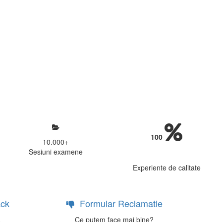
mosfera propice concentrarii.
 continui activitatea si sa astept
100
10.000
+
Sesiuni examene
Experiente de calitate
ck
Formular Reclamatie
a
Ce putem face mai bine?