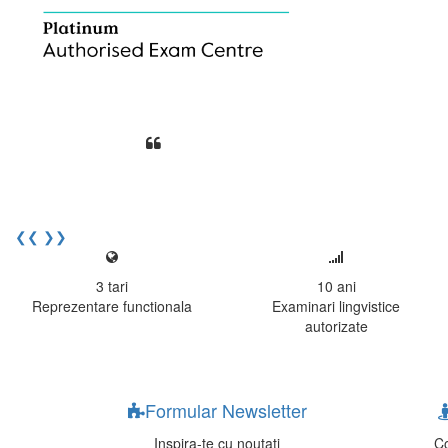
Din perspectiva unui voluntar EE
Echipa EECentre este unita, comunic
cu nerabdare urmatoarea sesiune 
Elev I. Martin, 18 ani, Voluntar
❮❮
❯❯
3
tari
10
ani
Reprezentare functionala
Examinari lingvistice
autorizate
Formular Newsletter
Inspira-te cu noutati
Co