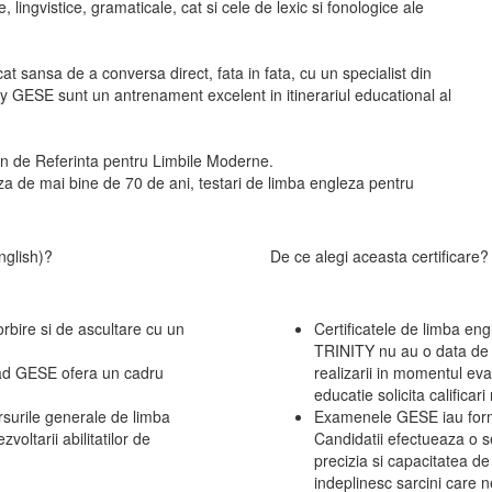
ingvistice, gramaticale, cat si cele de lexic si fonologice ale
t sansa de a conversa direct, fata in fata, cu un specialist din
ty GESE sunt un antrenament excelent in itinerariul educational al
n de Referinta pentru Limbile Moderne.
za de mai bine de 70 de ani, testari de limba engleza pentru
nglish)?
De ce alegi aceasta certificare?
orbire si de ascultare cu un
Certificatele de limba engl
TRINITY nu au o data de e
 grad GESE ofera un cadru
realizarii in momentul eval
educatie solicita califica
rsurile generale de limba
Examenele GESE iau forma
ltarii abilitatilor de
Candidatii efectueaza o se
precizia si capacitatea d
indeplinesc sarcini care n