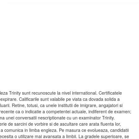
eza Trinity sunt recunoscute la nivel international. Certificatele
xpirare. Calificarile sunt valabile pe viata ca dovada solida a
uarii. Retine, totusi, ca unele institutii de imigrare, angajatori si
ri recente ca o indicatie a competentei actuale, indiferent de examen;
 unei conversatii nescriptionate cu un examinator Trinity.
rie de sarcini de vorbire si de ascultare care arata fluenta lor,
e a comunica in limba engleza. Pe masura ce evolueaza, candidatii
ecesita o utilizare mai avansata a limbii. La gradele superioare, se