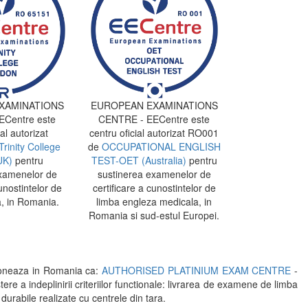
XAMINATIONS
EUROPEAN EXAMINATIONS
Centre este
CENTRE - EECentre este
al autorizat
centru oficial autorizat RO001
Trinity College
de
OCCUPATIONAL ENGLISH
UK)
pentru
TEST-OET (Australia)
pentru
xamenelor de
sustinerea examenelor de
unostintelor de
certificare a cunostintelor de
, in Romania.
limba engleza medicala, in
Romania si sud-estul Europei.
oneaza in Romania ca:
AUTHORISED PLATINIUM EXAM CENTRE
-
indeplinirii criteriilor functionale: livrarea de examene de limba
 durabile realizate cu centrele din tara.