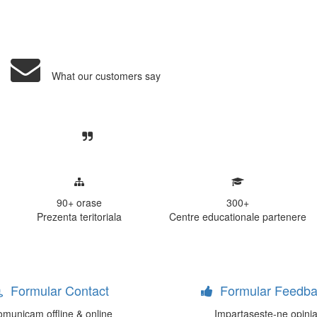
What our customers say
Centre, livrarea unui examen se desfasoara intr-o at
ativa, sociabila, aspecte care m-au determinat sa imi
de examinare.
90+
orase
300
+
Prezenta teritoriala
Centre educationale partenere
Formular Contact
Formular Feedba
municam offline & online
Impartaseste-ne opini