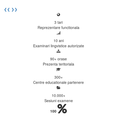
Elev I. Martin, 18 ani, Voluntar
❮❮
❯❯
3
tari
Reprezentare functionala
10
ani
Examinari lingvistice autorizate
90+
orase
Prezenta teritoriala
300
+
Centre educationale partenere
10.000
+
Sesiuni examene
100