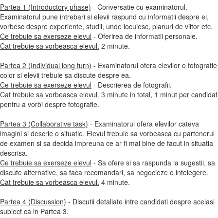
Partea 1 (Introductory phase)
- Conversatie cu examinatorul.
Examinatorul pune intrebari si elevii raspund cu informatii despre ei,
vorbesc despre experiente, studii, unde locuiesc, planuri de viitor etc.
Ce trebuie sa exerseze elevul
- Oferirea de informatii personale.
Cat trebuie sa vorbeasca elevul.
2 minute.
Partea 2 (Individual long turn)
- Examinatorul ofera elevilor o fotografie
color si elevii trebuie sa discute despre ea.
Ce trebuie sa exerseze elevul
- Descrierea de fotografii.
Cat trebuie sa vorbeasca elevul.
3 minute in total, 1 minut per candidat
pentru a vorbi despre fotografie.
Partea 3 (Collaborative task)
- Examinatorul ofera elevilor cateva
imagini si descrie o situatie. Elevul trebuie sa vorbeasca cu partenerul
de examen si sa decida impreuna ce ar fi mai bine de facut in situatia
descrisa.
Ce trebuie sa exerseze elevul
- Sa ofere si sa raspunda la sugestii, sa
discute alternative, sa faca recomandari, sa negocieze o intelegere.
Cat trebuie sa vorbeasca elevul.
4 minute.
Partea 4 (Discussion)
- Discutii detaliate intre candidati despre acelasi
subiect ca in Partea 3.