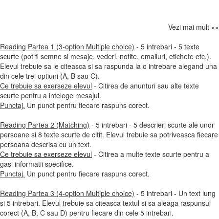
Vezi mai mult »»
Reading Partea 1 (3-option Multiple choice)
- 5 intrebari - 5 texte
scurte (pot fi semne si mesaje, vederi, notite, emailuri, etichete etc.).
Elevul trebuie sa le citeasca si sa raspunda la o intrebare alegand una
din cele trei optiuni (A, B sau C).
Ce trebuie sa exerseze elevul
- Citirea de anunturi sau alte texte
scurte pentru a intelege mesajul.
Punctaj.
Un punct pentru fiecare raspuns corect.
Reading Partea 2 (Matching)
- 5 intrebari - 5 descrieri scurte ale unor
persoane si 8 texte scurte de citit. Elevul trebuie sa potriveasca fiecare
persoana descrisa cu un text.
Ce trebuie sa exerseze elevul
- Citirea a multe texte scurte pentru a
gasi informatii specifice.
Punctaj.
Un punct pentru fiecare raspuns corect.
Reading Partea 3 (4-option Multiple choice)
- 5 intrebari - Un text lung
si 5 intrebari. Elevul trebuie sa citeasca textul si sa aleaga raspunsul
corect (A, B, C sau D) pentru fiecare din cele 5 intrebari.