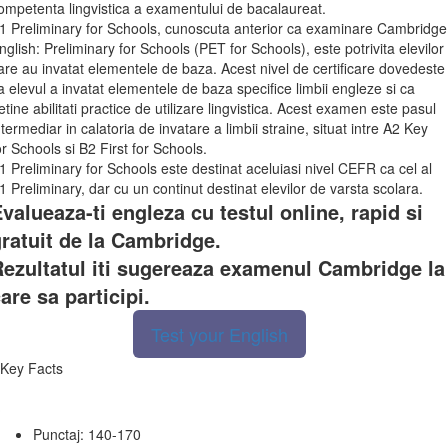
ompetenta lingvistica a examentului de bacalaureat.
1 Preliminary for Schools, cunoscuta anterior ca examinare Cambridge
nglish: Preliminary for Schools (PET for Schools), este potrivita elevilor
are au invatat elementele de baza. Acest nivel de certificare dovedeste
a elevul a invatat elementele de baza specifice limbii engleze si ca
etine abilitati practice de utilizare lingvistica. Acest examen este pasul
ntermediar in calatoria de invatare a limbii straine, situat intre A2 Key
or Schools si B2 First for Schools.
1 Preliminary for Schools este destinat aceluiasi nivel CEFR ca cel al
1 Preliminary, dar cu un continut destinat elevilor de varsta scolara.
valueaza-ti engleza cu testul online, rapid si
ratuit de la Cambridge.
ezultatul iti sugereaza examenul Cambridge la
are sa participi.
Test your English
Key Facts
Punctaj: 140-170