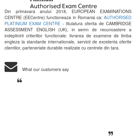
Din primavara anului 2018, EUROPEAN EXAMINATIONS
CENTRE (EECentre) functioneaza in Romania ca:
AUTHORISED
PLATINIUM EXAM CENTRE
- titulatura oferita de CAMBRIDGE
ASSESSMENT ENGLISH (UK), in semn de recunoastere a
indeplinirii criteriilor functionale: livrarea de examene de limba
engleza la standarde internationale, servicii de excelenta oferite
clientilor, parteneriate durabile realizate cu centrele din tara.
What our customers say
Din perspectiva unui voluntar
EECentre, livrarea unui examen se
desfasoara intr-o atmosfera propice
concentrarii. Echipa EECentre este
unita, comunicativa, sociabila, aspecte
care m-au determinat sa imi continui
activitatea si sa astept cu nerabdare
urmatoarea sesiune de examinare.