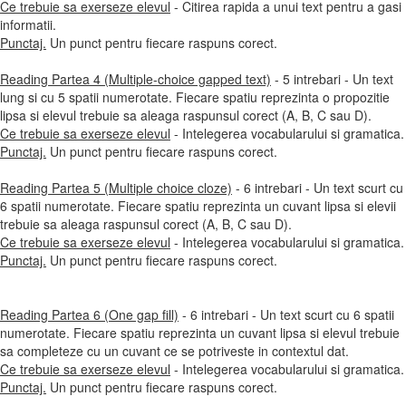
Ce trebuie sa exerseze elevul
- Citirea rapida a unui text pentru a gasi
informatii.
Punctaj.
Un punct pentru fiecare raspuns corect.
Reading Partea 4 (Multiple-choice gapped text)
- 5 intrebari - Un text
lung si cu 5 spatii numerotate. Fiecare spatiu reprezinta o propozitie
lipsa si elevul trebuie sa aleaga raspunsul corect (A, B, C sau D).
Ce trebuie sa exerseze elevul
- Intelegerea vocabularului si gramatica.
Punctaj.
Un punct pentru fiecare raspuns corect.
Reading Partea 5 (Multiple choice cloze)
- 6 intrebari - Un text scurt cu
6 spatii numerotate. Fiecare spatiu reprezinta un cuvant lipsa si elevii
trebuie sa aleaga raspunsul corect (A, B, C sau D).
Ce trebuie sa exerseze elevul
- Intelegerea vocabularului si gramatica.
Punctaj.
Un punct pentru fiecare raspuns corect.
Reading Partea 6 (One gap fill)
- 6 intrebari - Un text scurt cu 6 spatii
numerotate. Fiecare spatiu reprezinta un cuvant lipsa si elevul trebuie
sa completeze cu un cuvant ce se potriveste in contextul dat.
Ce trebuie sa exerseze elevul
- Intelegerea vocabularului si gramatica.
Punctaj.
Un punct pentru fiecare raspuns corect.