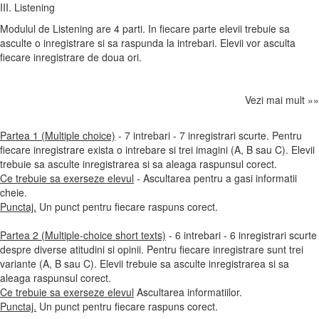
III. Listening
Modulul de Listening are 4 parti. In fiecare parte elevii trebuie sa
asculte o inregistrare si sa raspunda la intrebari. Elevii vor asculta
fiecare inregistrare de doua ori.
Vezi mai mult »»
Partea 1 (Multiple choice)
- 7 intrebari - 7 inregistrari scurte. Pentru
fiecare inregistrare exista o intrebare si trei imagini (A, B sau C). Elevii
trebuie sa asculte inregistrarea si sa aleaga raspunsul corect.
Ce trebuie sa exerseze elevul
- Ascultarea pentru a gasi informatii
cheie.
Punctaj.
Un punct pentru fiecare raspuns corect.
Partea 2 (Multiple-choice short texts)
- 6 intrebari - 6 inregistrari scurte
despre diverse atitudini si opinii. Pentru fiecare inregistrare sunt trei
variante (A, B sau C). Elevii trebuie sa asculte inregistrarea si sa
aleaga raspunsul corect.
Ce trebuie sa exerseze elevul
Ascultarea informatiilor.
Punctaj.
Un punct pentru fiecare raspuns corect.