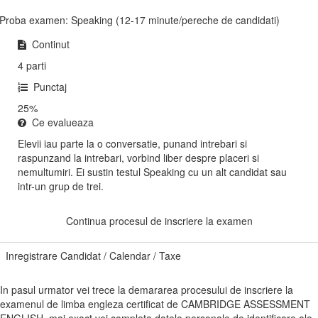
Proba examen: Speaking (12-17 minute/pereche de candidati)
Continut
4 parti
Punctaj
25%
Ce evalueaza
Elevii iau parte la o conversatie, punand intrebari si
raspunzand la intrebari, vorbind liber despre placeri si
nemultumiri. Ei sustin testul Speaking cu un alt candidat sau
intr-un grup de trei.
Continua procesul de inscriere la examen
Inregistrare Candidat / Calendar / Taxe
In pasul urmator vei trece la demararea procesului de inscriere la
examenul de limba engleza certificat de CAMBRIDGE ASSESSMENT
ENGLISH, mai exact vei completa datele personale de identificare ale