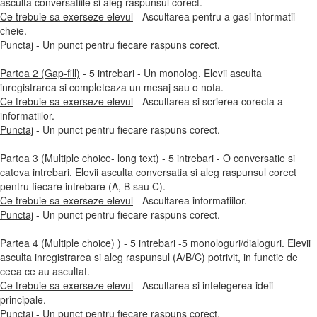
asculta conversatiile si aleg raspunsul corect.
Ce trebuie sa exerseze elevul
- Ascultarea pentru a gasi informatii
cheie.
Punctaj
- Un punct pentru fiecare raspuns corect.
Partea 2 (Gap-fill)
- 5 intrebari - Un monolog. Elevii asculta
inregistrarea si completeaza un mesaj sau o nota.
Ce trebuie sa exerseze elevul
- Ascultarea si scrierea corecta a
informatiilor.
Punctaj
- Un punct pentru fiecare raspuns corect.
Partea 3 (Multiple choice- long text)
- 5 intrebari - O conversatie si
cateva intrebari. Elevii asculta conversatia si aleg raspunsul corect
pentru fiecare intrebare (A, B sau C).
Ce trebuie sa exerseze elevul
- Ascultarea informatiilor.
Punctaj
- Un punct pentru fiecare raspuns corect.
Partea 4 (Multiple choice)
) - 5 intrebari -5 monologuri/dialoguri. Elevii
asculta inregistrarea si aleg raspunsul (A/B/C) potrivit, in functie de
ceea ce au ascultat.
Ce trebuie sa exerseze elevul
- Ascultarea si intelegerea ideii
principale.
Punctaj
- Un punct pentru fiecare raspuns corect.