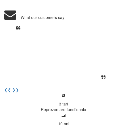
What our customers say
Din perspectiva unui voluntar
EECentre, livrarea unui examen se
desfasoara intr-o atmosfera propice
concentrarii. Echipa EECentre este
unita, comunicativa, sociabila, aspecte
care m-au determinat sa imi continui
activitatea si sa astept cu nerabdare
urmatoarea sesiune de examinare.
Elev I. Martin, 18 ani, Voluntar
❮❮
❯❯
3
tari
Reprezentare functionala
10
ani