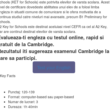
chools (KET for Schools) este potrivita elevilor de varsta scolara. Acest
ivel de certificare dovedeste abilitatea unui elev de a folosi limba
ngleza in situatii comune de comunicare si le ofera motivatia de a
ontinua studiul catre niveluri mai avansate, precum B1 Preliminary for
chools.
2 Key for Schools este destinat aceluiasi nivel CEFR ca cel al A2 Key,
ar are continut destinat elevilor de varsta scolara.
valueaza-ti engleza cu testul online, rapid si
ratuit de la Cambridge.
ezultatul iti sugereaza examenul Cambridge la
are sa participi.
Test your English
Key Facts
Punctaj: 120-139
Format: computer-based sau paper-based
Numar de lucrari: 3
Dureaza: 1h 40min