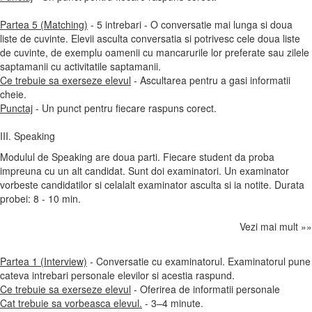
Partea 5 (Matching)
- 5 intrebari - O conversatie mai lunga si doua
liste de cuvinte. Elevii asculta conversatia si potrivesc cele doua liste
de cuvinte, de exemplu oamenii cu mancarurile lor preferate sau zilele
saptamanii cu activitatile saptamanii.
Ce trebuie sa exerseze elevul
- Ascultarea pentru a gasi informatii
cheie.
Punctaj
- Un punct pentru fiecare raspuns corect.
III. Speaking
Modulul de Speaking are doua parti. Fiecare student da proba
impreuna cu un alt candidat. Sunt doi examinatori. Un examinator
vorbeste candidatilor si celalalt examinator asculta si ia notite. Durata
probei: 8 - 10 min.
Vezi mai mult »»
Partea 1 (Interview)
- Conversatie cu examinatorul. Examinatorul pune
cateva intrebari personale elevilor si acestia raspund.
Ce trebuie sa exerseze elevul
- Oferirea de informatii personale
Cat trebuie sa vorbeasca elevul.
- 3–4 minute.