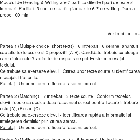
Modulul de Reading & Writing are 7 parti cu diferite tipuri de texte si
intrebari. Partile 1-5 sunt de reading iar partile 6-7 de writing. Durata
probei: 60 min.
Vezi mai mult »»
Partea 1 (Multiple choice- short texts)
- 6 intrebari - 6 semne, anunturi
sau alte texte scurte si 3 propozitii (A-B). Candidatul trebuie sa aleaga
care dintre cele 3 variante de raspuns se potriveste cu mesajul
textului.
Ce trebuie sa exerseze elevul
- Citirea unor texte scurte si identificarea
mesajului transmis.
Punctaj
- Un punct pentru fiecare raspuns corect.
Partea 2 (Matching)
- 7 intrebari -3 texte scurte . Conform textelor,
elevii trebuie sa decida daca raspunsul corect pentru fiecare intrebare
este (A), (B) sau (C).
Ce trebuie sa exerseze elevul
- Identificarea rapida a informatiei si
intelegerea detaliilor prin citirea atenta.
Punctaj
- Un punct pentru fiecare raspuns corect.
Partea 3 (Multiple choice- long text)
) - 5 intrebari- Un text lung.