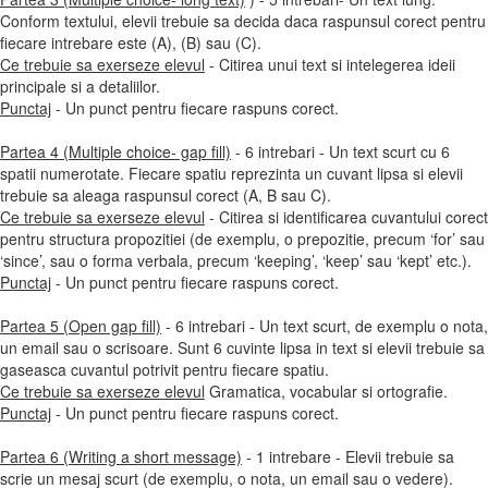
Conform textului, elevii trebuie sa decida daca raspunsul corect pentru
fiecare intrebare este (A), (B) sau (C).
Ce trebuie sa exerseze elevul
- Citirea unui text si intelegerea ideii
principale si a detaliilor.
Punctaj
- Un punct pentru fiecare raspuns corect.
Partea 4 (Multiple choice- gap fill)
- 6 intrebari - Un text scurt cu 6
spatii numerotate. Fiecare spatiu reprezinta un cuvant lipsa si elevii
trebuie sa aleaga raspunsul corect (A, B sau C).
Ce trebuie sa exerseze elevul
- Citirea si identificarea cuvantului corect
pentru structura propozitiei (de exemplu, o prepozitie, precum ‘for’ sau
‘since’, sau o forma verbala, precum ‘keeping’, ‘keep’ sau ‘kept’ etc.).
Punctaj
- Un punct pentru fiecare raspuns corect.
Partea 5 (Open gap fill)
- 6 intrebari - Un text scurt, de exemplu o nota,
un email sau o scrisoare. Sunt 6 cuvinte lipsa in text si elevii trebuie sa
gaseasca cuvantul potrivit pentru fiecare spatiu.
Ce trebuie sa exerseze elevul
Gramatica, vocabular si ortografie.
Punctaj
- Un punct pentru fiecare raspuns corect.
Partea 6 (Writing a short message)
- 1 intrebare - Elevii trebuie sa
scrie un mesaj scurt (de exemplu, o nota, un email sau o vedere).