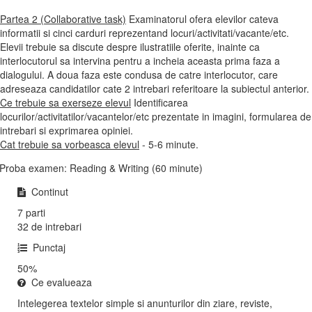
Partea 2 (Collaborative task)
Examinatorul ofera elevilor cateva
informatii si cinci carduri reprezentand locuri/activitati/vacante/etc.
Elevii trebuie sa discute despre ilustratiile oferite, inainte ca
interlocutorul sa intervina pentru a incheia aceasta prima faza a
dialogului. A doua faza este condusa de catre interlocutor, care
adreseaza candidatilor cate 2 intrebari referitoare la subiectul anterior.
Ce trebuie sa exerseze elevul
Identificarea
locurilor/activitatilor/vacantelor/etc prezentate in imagini, formularea de
intrebari si exprimarea opiniei.
Cat trebuie sa vorbeasca elevul
- 5-6 minute.
Proba examen: Reading & Writing (60 minute)
Continut
7 parti
32 de intrebari
Punctaj
50%
Ce evalueaza
Intelegerea textelor simple si anunturilor din ziare, reviste,