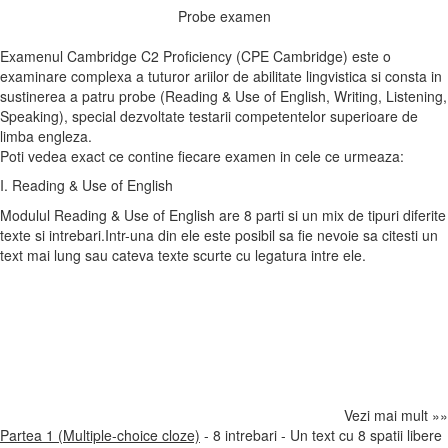
Probe examen
Examenul Cambridge C2 Proficiency (CPE Cambridge) este o
examinare complexa a tuturor ariilor de abilitate lingvistica si consta in
sustinerea a patru probe (Reading & Use of English, Writing, Listening,
Speaking), special dezvoltate testarii competentelor superioare de
limba engleza.
Poti vedea exact ce contine fiecare examen in cele ce urmeaza:
I. Reading & Use of English
Modulul Reading & Use of English are 8 parti si un mix de tipuri diferite
texte si intrebari.Intr-una din ele este posibil sa fie nevoie sa citesti un
text mai lung sau cateva texte scurte cu legatura intre ele.
Vezi mai mult »»
Partea 1 (Multiple-choice cloze)
- 8 intrebari - Un text cu 8 spatii libere