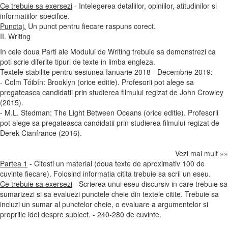
Ce trebuie sa exersezi
- Intelegerea detaliilor, opiniilor, atitudinilor si
informatiilor specifice.
Punctaj.
Un punct pentru fiecare raspuns corect.
II. Writing
In cele doua Parti ale Modului de Writing trebuie sa demonstrezi ca
poti scrie diferite tipuri de texte in limba engleza.
Textele stabilite pentru sesiunea Ianuarie 2018 - Decembrie 2019:
- Colm Tóibín: Brooklyn (orice editie). Profesorii pot alege sa
pregateasca candidatii prin studierea filmului regizat de John Crowley
(2015).
- M.L. Stedman: The Light Between Oceans (orice editie). Profesorii
pot alege sa pregateasca candidatii prin studierea filmului regizat de
Derek Cianfrance (2016).
Vezi mai mult »»
Partea 1
- Citesti un material (doua texte de aproximativ 100 de
cuvinte fiecare). Folosind informatia citita trebuie sa scrii un eseu.
Ce trebuie sa exersezi
- Scrierea unui eseu discursiv in care trebuie sa
sumarizezi si sa evaluezi punctele cheie din textele citite. Trebuie sa
incluzi un sumar al punctelor cheie, o evaluare a argumentelor si
propriile idei despre subiect. - 240-280 de cuvinte.