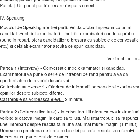
Punctaj.
Un punct pentru fiecare raspuns corect.
IV. Speaking
Modulul de Speaking are trei parti. Vei da proba impreuna cu un alt
candidat. Sunt doi examinatori. Unul din examinatori conduce proba
(pune intrebari, ofera candidatilor o brosura cu subiecte de convesatie
etc.) si celalalt examinator asculta ce spun candidatii.
Vezi mai mult »»
Partea 1 (Interview)
- Conversatie intre examinator si candidati.
Examinatorul va pune o serie de intrebari pe rand pentru a va da
oportunitatea de a vorbi despre voi.
Ce trebuie sa exersezi
- Oferirea de informatii personale si exprimarea
opiniilor despre subiecte diferite.
Cat trebuie sa vorbeasca elevul.
2 minute.
Partea 2 (Collaborative task)
- Interlocutorul iti ofera cateva instructiuni
vorbite si cateva imagini la care sa te uiti. Mai intai trebuie sa raspunzi
unei intrebari despre reactia ta la una sau mai multe imagini (1 minut).
Urmeaza o problema de luare a deciziei pe care trebuie sa o rezolvi
impreuna cu partenerul de examen.