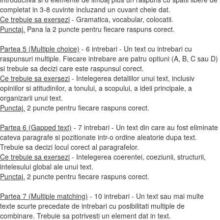
completat in 3-8 cuvinte incluzand un cuvant cheie dat.
Ce trebuie sa exersezi
- Gramatica, vocabular, colocatii.
Punctaj.
Pana la 2 puncte pentru fiecare raspuns corect.
Partea 5 (Multiple choice)
- 6 intrebari - Un text cu intrebari cu
raspunsuri multiple. Fiecare intrebare are patru optiuni (A, B, C sau D)
si trebuie sa decizi care este raspunsul corect.
Ce trebuie sa exersezi
- Intelegerea detaliilor unui text, inclusiv
opiniilor si atitudinilor, a tonului, a scopului, a ideii principale, a
organizarii unui text.
Punctaj.
2 puncte pentru fiecare raspuns corect.
Partea 6 (Gapped text)
- 7 intrebari - Un text din care au fost eliminate
cateva paragrafe si pozitionate intr-o ordine aleatorie dupa text.
Trebuie sa decizi locul corect al paragrafelor.
Ce trebuie sa exersezi
- Intelegerea coerentei, coeziunii, structurii,
intelesului global ale unui text.
Punctaj.
2 puncte pentru fiecare raspuns corect.
Partea 7 (Multiple matching)
- 10 intrebari - Un text sau mai multe
texte scurte precedate de intrebari cu posibilitati multiple de
combinare. Trebuie sa potrivesti un element dat in text.