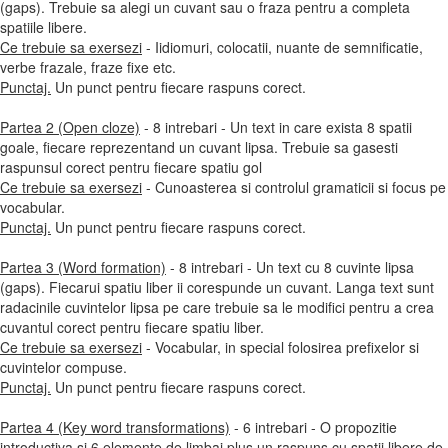
(gaps). Trebuie sa alegi un cuvant sau o fraza pentru a completa
spatiile libere.
Ce trebuie sa exersezi
- Iidiomuri, colocatii, nuante de semnificatie,
verbe frazale, fraze fixe etc.
Punctaj.
Un punct pentru fiecare raspuns corect.
Partea 2 (Open cloze)
- 8 intrebari - Un text in care exista 8 spatii
goale, fiecare reprezentand un cuvant lipsa. Trebuie sa gasesti
raspunsul corect pentru fiecare spatiu gol
Ce trebuie sa exersezi
- Cunoasterea si controlul gramaticii si focus pe
vocabular.
Punctaj.
Un punct pentru fiecare raspuns corect.
Partea 3 (Word formation)
- 8 intrebari - Un text cu 8 cuvinte lipsa
(gaps). Fiecarui spatiu liber ii corespunde un cuvant. Langa text sunt
radacinile cuvintelor lipsa pe care trebuie sa le modifici pentru a crea
cuvantul corect pentru fiecare spatiu liber.
Ce trebuie sa exersezi
- Vocabular, in special folosirea prefixelor si
cuvintelor compuse.
Punctaj.
Un punct pentru fiecare raspuns corect.
Partea 4 (Key word transformations)
- 6 intrebari - O propozitie
introductiva si 6 elemente de limbaj plus un raspuns cu spatii libere de