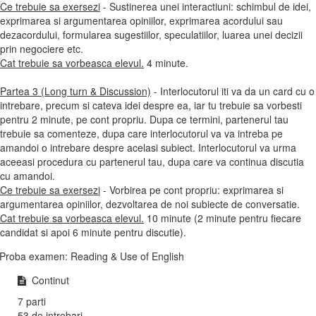
Ce trebuie sa exersezi
- Sustinerea unei interactiuni: schimbul de idei,
exprimarea si argumentarea opiniilor, exprimarea acordului sau
dezacordului, formularea sugestiilor, speculatiilor, luarea unei decizii
prin negociere etc.
Cat trebuie sa vorbeasca elevul.
4 minute.
Partea 3 (Long turn & Discussion)
- Interlocutorul iti va da un card cu o
intrebare, precum si cateva idei despre ea, iar tu trebuie sa vorbesti
pentru 2 minute, pe cont propriu. Dupa ce termini, partenerul tau
trebuie sa comenteze, dupa care interlocutorul va va intreba pe
amandoi o intrebare despre acelasi subiect. Interlocutorul va urma
aceeasi procedura cu partenerul tau, dupa care va continua discutia
cu amandoi.
Ce trebuie sa exersezi
- Vorbirea pe cont propriu: exprimarea si
argumentarea opiniilor, dezvoltarea de noi subiecte de conversatie.
Cat trebuie sa vorbeasca elevul.
10 minute (2 minute pentru fiecare
candidat si apoi 6 minute pentru discutie).
Proba examen: Reading & Use of English
Continut
7 parti
53 de intrebari