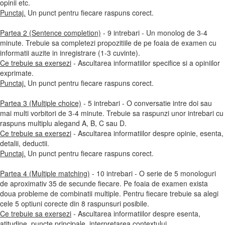
opinii etc.
Punctaj.
Un punct pentru fiecare raspuns corect.
Partea 2 (Sentence completion)
- 9 intrebari - Un monolog de 3-4
minute. Trebuie sa completezi propozitiile de pe foaia de examen cu
informatii auzite in inregistrare (1-3 cuvinte).
Ce trebuie sa exersezi
- Ascultarea informatiilor specifice si a opiniilor
exprimate.
Punctaj.
Un punct pentru fiecare raspuns corect.
Partea 3 (Multiple choice)
- 5 intrebari - O conversatie intre doi sau
mai multi vorbitori de 3-4 minute. Trebuie sa raspunzi unor intrebari cu
raspuns multiplu alegand A, B, C sau D.
Ce trebuie sa exersezi
- Ascultarea informatiilor despre opinie, esenta,
detalii, deductii.
Punctaj.
Un punct pentru fiecare raspuns corect.
Partea 4 (Multiple matching)
- 10 intrebari - O serie de 5 monologuri
de aproximativ 35 de secunde fiecare. Pe foaia de examen exista
doua probleme de combinatii multiple. Pentru fiecare trebuie sa alegi
cele 5 optiuni corecte din 8 raspunsuri posibile.
Ce trebuie sa exersezi
- Ascultarea informatiilor despre esenta,
atitudine, puncte principale, interpretarea contextului.