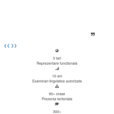
desfasoara intr-o atmosfera propice
concentrarii. Echipa EECentre este
unita, comunicativa, sociabila, aspecte
care m-au determinat sa imi continui
activitatea si sa astept cu nerabdare
urmatoarea sesiune de examinare.
Elev I. Martin, 18 ani, Voluntar
❮❮
❯❯
3
tari
Reprezentare functionala
10
ani
Examinari lingvistice autorizate
90+
orase
Prezenta teritoriala
300
+