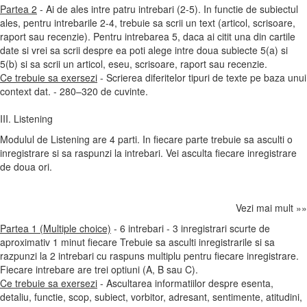
Partea 2
- Ai de ales intre patru intrebari (2-5). In functie de subiectul
ales, pentru intrebarile 2-4, trebuie sa scrii un text (articol, scrisoare,
raport sau recenzie). Pentru intrebarea 5, daca ai citit una din cartile
date si vrei sa scrii despre ea poti alege intre doua subiecte 5(a) si
5(b) si sa scrii un articol, eseu, scrisoare, raport sau recenzie.
Ce trebuie sa exersezi
- Scrierea diferitelor tipuri de texte pe baza unui
context dat. - 280–320 de cuvinte.
III. Listening
Modulul de Listening are 4 parti. In fiecare parte trebuie sa asculti o
inregistrare si sa raspunzi la intrebari. Vei asculta fiecare inregistrare
de doua ori.
Vezi mai mult »»
Partea 1 (Multiple choice)
- 6 intrebari - 3 inregistrari scurte de
aproximativ 1 minut fiecare Trebuie sa asculti inregistrarile si sa
razpunzi la 2 intrebari cu raspuns multiplu pentru fiecare inregistrare.
Fiecare intrebare are trei optiuni (A, B sau C).
Ce trebuie sa exersezi
- Ascultarea informatiilor despre esenta,
detaliu, functie, scop, subiect, vorbitor, adresant, sentimente, atitudini,