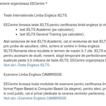
amene organizeaza EECentre ?
Teste Internationale Limba Engleza IELTS:
EECentre livreaza teste IELTS pentru certificarea limbii engleze la ni
test IELTS Academic (pe calculator);
test IELTS General Training (pe calculator).
Atat versiunea de test IELTS Academic, cat si versiunea de test IELTS 
prin probe de ascultare, citire, scriere si vorbire in limba engleza.
IELTS Romania ofera rezultate in termen de maxim 5-7 zile. IELTS e
pentru accesare de studii, meserii, stagii temporare de perfectionar
sustinute peste 3,5 milioane de teste IELTS. EECentre organizeaza 
Vezi aici »Teste Engleza IELTS
Examene Limba Engleza CAMBRIDGE:
EECentre livreaza toate modulele de examene pentru certificarea
format Paper-Based si Computer-Based (la alegere), pentru elevi, pr
in mod public, cat si privat (dedicate la cererea centrelor partenere).
Vezi aici »Examene Engleza CAMBRIDGE