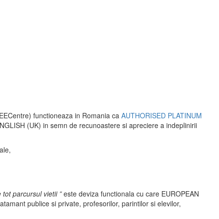
Centre) functioneaza in Romania ca
AUTHORISED PLATINUM
ISH (UK) in semn de recunoastere si apreciere a indeplinirii
ale,
ot parcursul vietii ”
este deviza functionala cu care EUROPEAN
 publice si private, profesorilor, parintilor si elevilor,