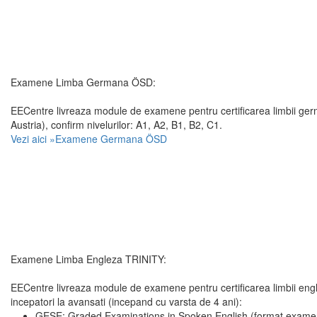
Examene Limba Germana ÖSD:
EECentre livreaza module de examene pentru certificarea limbii g
Austria), confirm nivelurilor: A1, A2, B1, B2, C1.
Vezi aici »Examene Germana ÖSD
Examene Limba Engleza TRINITY:
EECentre livreaza module de examene pentru certificarea limbii engle
incepatori la avansati (incepand cu varsta de 4 ani):
GESE: Graded Examinations in Spoken English (format examen 