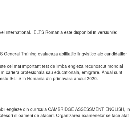
vel international. IELTS Romania este disponibil in versiunile:
General Training evalueaza abilitatile lingvistice ale candidatilor
ste cel mai important test de limba engleza recunoscut mondial
e in cariera profesionala sau educationala, emigrare. Anual sunt
teste IELTS in Romania din primavara anului 2020.
 limbii engleze din curricula CAMBRIDGE ASSESSMENT ENGLISH, in
ofesori si oameni de afaceri. Organizarea examenelor se face atat