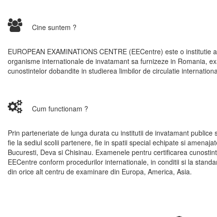
Cine suntem ?
EUROPEAN EXAMINATIONS CENTRE (EECentre) este o institutie aut
organisme internationale de invatamant sa furnizeze in Romania, e
cunostintelor dobandite in studierea limbilor de circulatie interna
Cum functionam ?
Prin parteneriate de lunga durata cu institutii de invatamant publice
fie la sediul scolii partenere, fie in spatii special echipate si amenajate
Bucuresti, Deva si Chisinau. Examenele pentru certificarea cunostinte
EECentre conform procedurilor internationale, in conditii si la standa
din orice alt centru de examinare din Europa, America, Asia.