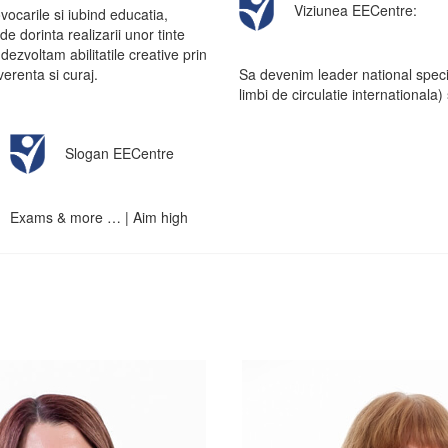
Viziunea EECentre:
ocarile si iubind educatia,
e dorinta realizarii unor tinte
dezvoltam abilitatile creative prin
Sa devenim leader national specia
verenta si curaj.
limbi de circulatie internationala)
Slogan EECentre
Exams & more … | Aim high