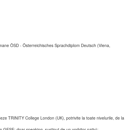
ermane ÖSD - Österreichisches Sprachdiplom Deutsch (Viena,
ze TRINITY College London (UK), potrivite la toate nivelurile, de la
GESE: doar speaking, sustinut de un vorbitor nativ);