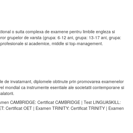
tional o suita complexa de examene pentru limbile engleza si
or grupelor de varsta (grupa: 6-12 ani, grupa: 13-17 ani, grupa:
ii profesionale si academice, middle si top-management.
le de invatamant, diplomele obtinute prin promovarea examenelor
ivel mondial ca instrumente esentiale ale societatii contemporane si
alatorii.
 Examen CAMBRIDGE: Certificat CAMBRIDGE | Test LINGUASKILL:
ET: Certificat OET | Examen TRINITY: Certificat TRINITY | Examen