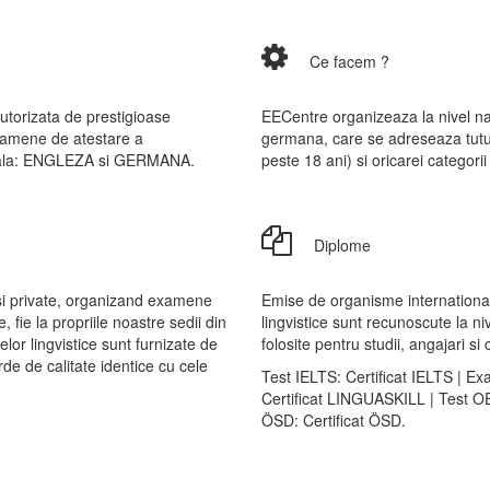
Ce facem ?
orizata de prestigioase
EECentre organizeaza la nivel na
xamene de atestare a
germana, care se adreseaza tutur
tionala: ENGLEZA si GERMANA.
peste 18 ani) si oricarei categor
Diplome
 si private, organizand examene
Emise de organisme internationa
, fie la propriile noastre sedii din
lingvistice sunt recunoscute la n
lor lingvistice sunt furnizate de
folosite pentru studii, angajari si c
rde de calitate identice cu cele
Test IELTS: Certificat IELTS |
Certificat LINGUASKILL | Test O
ÖSD: Certificat ÖSD.