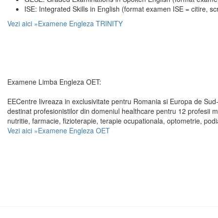
ISE: Integrated Skills in English (format examen ISE = citire, scr
Vezi aici »Examene Engleza TRINITY
Examene Limba Engleza OET:
EECentre livreaza in exclusivitate pentru Romania si Europa de Sud-
destinat profesionistilor din domeniul healthcare pentru 12 profesii
nutritie, farmacie, fizioterapie, terapie ocupationala, optometrie, podi
Vezi aici »Examene Engleza OET