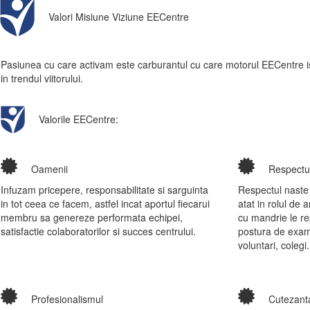
Valori Misiune Viziune EECentre
Pasiunea cu care activam este carburantul cu care motorul EECentre is
in trendul viitorului.
Valorile EECentre:
Oamenii
Respectu
Infuzam pricepere, responsabilitate si sarguinta
Respectul naste 
in tot ceea ce facem, astfel incat aportul fiecarui
atat in rolul de
membru sa genereze performata echipei,
cu mandrie le re
satisfactie colaboratorilor si succes centrului.
postura de exami
voluntari, colegi.
Profesionalismul
Cutezant