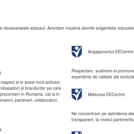
i desavarseste statusul. Acordam maxima atentie exigentelor educational
Angajamentul EECentre
Respectam, sustinem si promovam
l
experiente de calitate ale evoluti
respect si in acest mod activam
 ambasadori ai brandurilor pe care
prezentam in Romania, cat si in
Misiunea EECentre:
natori, parteneri, colaboratori,
Ne concentram pe asimilarea stan
transparent, la nivelul parteneril
a