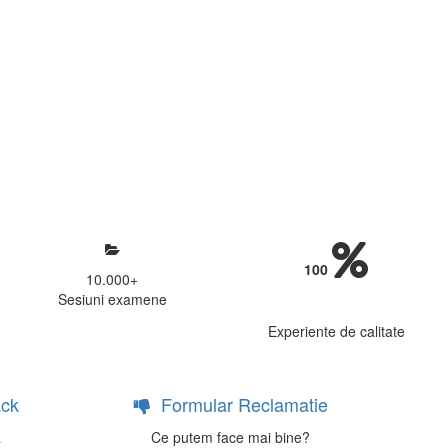
mosfera propice concentrarii.
 continui activitatea si sa astept
100
10.000
+
Sesiuni examene
Experiente de calitate
ck
Formular Reclamatie
a
Ce putem face mai bine?