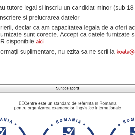
u tutore legal si inscriu un candidat minor (sub 18 
inscriere si prelucrarea datelor
rierii, declar ca am capacitatea legala de a oferi 
 furnizate sunt corecte. Accept ca datele furnizate s
PR disponibile
aici
ormații suplimentare, nu ezita sa ne scrii la
koala@
Sunt de acord
EECentre este un standard de referinta in Romania
pentru organizarea examenelor lingvistice internationale