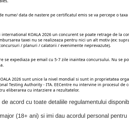
ales.
de nume/ data de nastere pe certificatul emis se va percepe o taxa
international KOALA 2026 un concurent se poate retrage de la co
mbursarea taxei nu se realizeaza pentru nici un alt motiv (ex: sup
concursuri / planuri / calatorii / evenimente neprevazute).
 se expediaza pe email cu 5-7 zile inaintea concursului. Nu se po
ia.
OALA 2026 sunt unice la nivel mondial si sunt in proprietatea orga
ional Testing Authority - ITA. EECentre nu intervine in procesul de c
u eliberarea cu intarziere a rezultatelor.
t de acord cu toate detaliile regulamentului disponib
ajor (18+ ani) si imi dau acordul personal pentru i