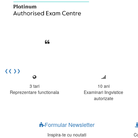
Din perspectiva unui voluntar EE
Echipa EECentre este unita, comunic
cu nerabdare urmatoarea sesiune 
Elev I. Martin, 18 ani, Voluntar
❮❮
❯❯
3
tari
10
ani
Reprezentare functionala
Examinari lingvistice
autorizate
Formular Newsletter
Inspira-te cu noutati
Co