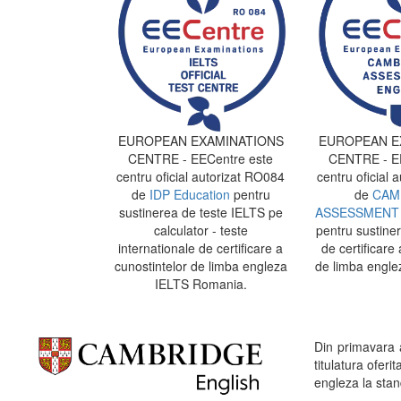
EUROPEAN EXAMINATIONS
EUROPEAN E
CENTRE - EECentre este
CENTRE - EE
centru oficial autorizat RO084
centru oficial 
de
IDP Education
pentru
de
CAM
sustinerea de teste IELTS pe
ASSESSMENT 
calculator - teste
pentru sustine
internationale de certificare a
de certificare 
cunostintelor de limba engleza
de limba engle
IELTS Romania.
Din primavara
titulatura ofe
engleza la stand