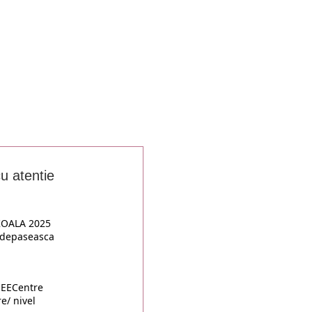
cu atentie
 KOALA 2025
u depaseasca
. EECentre
e/ nivel