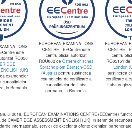
EUROPEAN EXAMINATIONS
EUROPEAN E
XAMINATIONS
CENTRE - EECentre este
CENTRE - EE
Centre este
centru oficial autorizat
centru ofici
autorizat RO050
ROU002 de
Österreichisches
RO65151 de
BRIDGE
Sprachdiplom Deutsch-ÖSD
London (
ENGLISH (UK)
(Austria)
pentru sustinerea
sustinerea e
rea examenelor
examenelor de certificare a
certificare a c
a cunostintelor
cunostintelor de limba
limba engleza
za, in Romania.
germana, in Romania.
 anului 2018, EUROPEAN EXAMINATIONS CENTRE (EECentre) functi
rita de CAMBRIDGE ASSESSMENT ENGLISH (UK), in semn de recunoastere a 
arde internationale, servicii de excelenta oferite clientilor, parteneriate