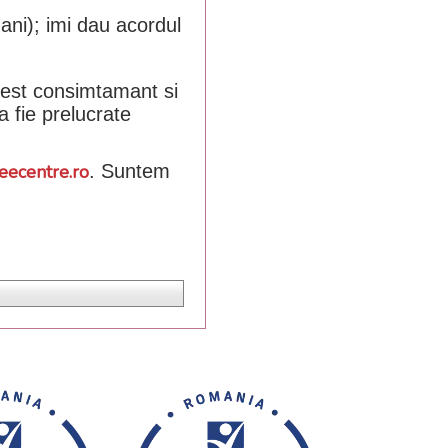
ani); imi dau acordul
acest consimtamant si
a fie prelucrate
eecentre.ro
. Suntem