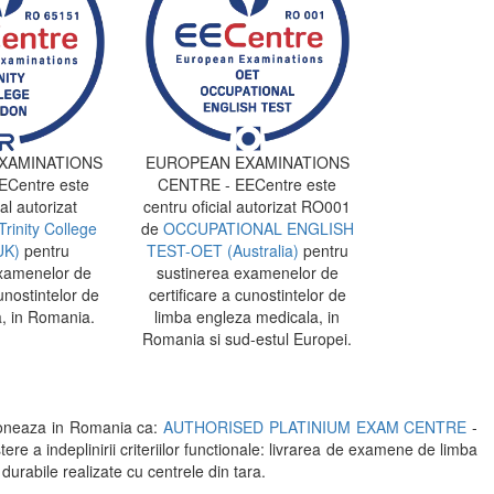
XAMINATIONS
EUROPEAN EXAMINATIONS
Centre este
CENTRE - EECentre este
al autorizat
centru oficial autorizat RO001
Trinity College
de
OCCUPATIONAL ENGLISH
UK)
pentru
TEST-OET (Australia)
pentru
xamenelor de
sustinerea examenelor de
unostintelor de
certificare a cunostintelor de
, in Romania.
limba engleza medicala, in
Romania si sud-estul Europei.
oneaza in Romania ca:
AUTHORISED PLATINIUM EXAM CENTRE
-
indeplinirii criteriilor functionale: livrarea de examene de limba
 durabile realizate cu centrele din tara.