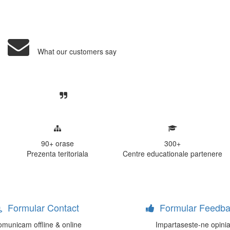
What our customers say
Centre, livrarea unui examen se desfasoara intr-o at
ativa, sociabila, aspecte care m-au determinat sa imi
de examinare.
90+
orase
300
+
Prezenta teritoriala
Centre educationale partenere
Formular Contact
Formular Feedba
municam offline & online
Impartaseste-ne opini