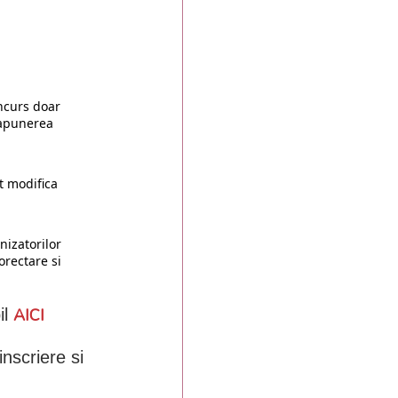
ncurs doar
rapunerea
t modifica
nizatorilor
orectare si
il
AICI
nscriere si