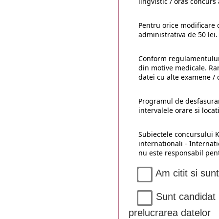
lingvistic / oras concurs 
Pentru orice modificare 
administrativa de 50 lei.
Conform regulamentului 
din motive medicale. Ra
datei cu alte examene / 
Programul de desfasurare
intervalele orare si locat
Subiectele concursului K
internationali - Internat
nu este responsabil pentr
Am citit si sun
Sunt candidat m
prelucrarea datelor