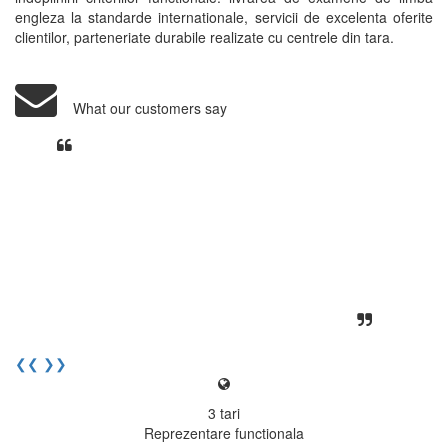
engleza la standarde internationale, servicii de excelenta oferite
clientilor, parteneriate durabile realizate cu centrele din tara.
What our customers say
Din perspectiva unui voluntar
EECentre, livrarea unui examen se
desfasoara intr-o atmosfera propice
concentrarii. Echipa EECentre este
unita, comunicativa, sociabila, aspecte
care m-au determinat sa imi continui
activitatea si sa astept cu nerabdare
urmatoarea sesiune de examinare.
Elev I. Martin, 18 ani, Voluntar
❮❮
❯❯
3
tari
Reprezentare functionala