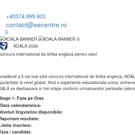
+40374.995.903
contact@eecentre.ro
☰
KOALA 2026
concurs international de limba engleza pentru elevi
nsiderat a fi cel mai iubit concurs international de limba engleza
pularitate la nivel global, fiind o experienta educationala unica, antrenan
ALA se desfasoara in trei etape conform urmatoarelor perioade calend
Stage 1: Faza pe Oras
*Data calendaristica:
Niveluri lingvistice disponibile:
Raportare rezultate:
Limita inscriere:
Taxa / candidat: