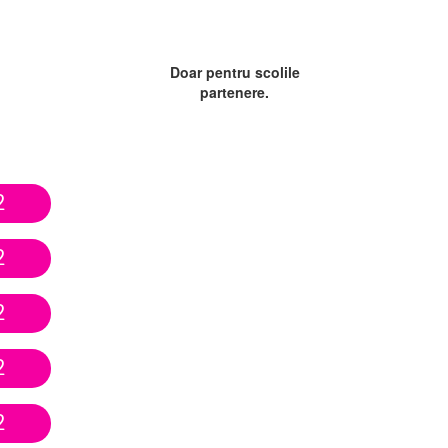
Doar pentru scolile
partenere.
2
2
2
2
2