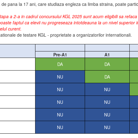
a de pana la 17 ani, care studiaza engleza ca limba straina, poate parti
apa a 2-a in cadrul concursului KGL 2025 sunt acum eligibili sa refaca a
ste faptul ca elevii nu progreseaza intotdeauna la un nivel superior in
elul curent.
ionale de testare KGL - proprietate a organizatorilor internationali.
Pre-A1
A1
DA
DA
NU
DA
NU
NU
NU
NU
NU
NU
NU
NU