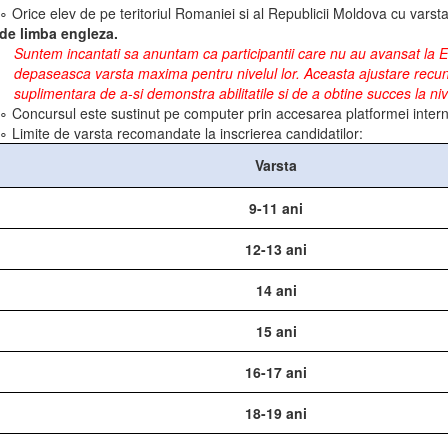
∘ Orice elev de pe teritoriul Romaniei si al Republicii Moldova cu varst
de limba engleza.
Suntem incantati sa anuntam ca participantii care nu au avansat la Et
depaseasca varsta maxima pentru nivelul lor. Aceasta ajustare recunoa
suplimentara de a-si demonstra abilitatile si de a obtine succes la niv
∘ Concursul este sustinut pe computer prin accesarea platformei internat
∘ Limite de varsta recomandate la inscrierea candidatilor:
Varsta
9-11 ani
12-13 ani
14 ani
15 ani
16-17 ani
18-19 ani