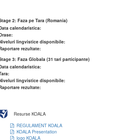
Stage 2: Faza pe Tara (Romania)
Data calendaristica:
Orase:
Niveluri lingvistice disponibile:
Raportare rezultate:
Stage 3: Faza Globala (31 tari participante)
Data calendaristica:
Tara:
Niveluri lingvistice disponibile:
Raportare rezultate:
Resurse KOALA
REGULAMENT KOALA
KOALA Presentation
logo KOALA