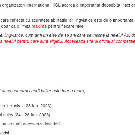
rganizatorii internationali KGL acorda o importanta deosebita inscrieri
 care reflecta cu acuratete abilitatile lor lingvistice este de o important
e doar ca o limita
maxima
pentru fiecare nivel.
lingvistice, cum ar fi un elev de 16 ani care se inscrie la nivelul A2, d
a nivelul pentru care sunt eligibili. Acceseaza site-ul oficial al competit
 daca numarul candidatilor este foarte mare)
ana inclusiv la 23 Ian. 2026);
i / elev (24 - 28 Ian. 2026).
 nu se mai proceseaza inscrieri.
scrisi