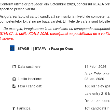
Conform ultimelor prevederi din Octombrie 2023, concursul KOALA prin o
specifice privind varsta.
Asigurarea faptului ca toti candidatii se inscriu la nivelul de competenta
competentelor lor, si nu pe baza varstei. Limitele de varsta sunt folosit
De exemplu, inregistrarea la un nivel care nu corespunde competentei 
STIAI CA: in editia KOALA 2026, participantii au posibilitatea de a verific
inscriere.
01
STAGE 1 | ETAPA 1: Faza pe Oras
Data sustinere:
14 Febr. 2026
(+ 15 Febr. 2026
Limita inscriere:
23 Ian. 2026
Taxa / candidat:
160 lei / elev (p
Late entry 210 le
Din 29 Ian. 2026
Participa:
Toti candidatii in