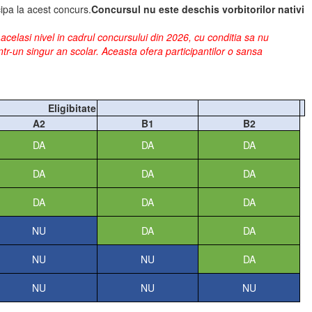
cipa la acest concurs.
Concursul nu este deschis vorbitorilor nativi
celasi nivel in cadrul concursului din 2026, cu conditia sa nu
tr-un singur an scolar. Aceasta ofera participantilor o sansa
Eligibitate
A2
B1
B2
DA
DA
DA
DA
DA
DA
DA
DA
DA
NU
DA
DA
NU
NU
DA
NU
NU
NU