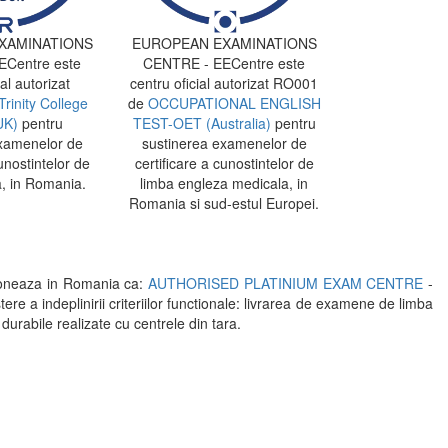
XAMINATIONS
EUROPEAN EXAMINATIONS
Centre este
CENTRE - EECentre este
al autorizat
centru oficial autorizat RO001
Trinity College
de
OCCUPATIONAL ENGLISH
UK)
pentru
TEST-OET (Australia)
pentru
xamenelor de
sustinerea examenelor de
unostintelor de
certificare a cunostintelor de
, in Romania.
limba engleza medicala, in
Romania si sud-estul Europei.
oneaza in Romania ca:
AUTHORISED PLATINIUM EXAM CENTRE
-
indeplinirii criteriilor functionale: livrarea de examene de limba
 durabile realizate cu centrele din tara.