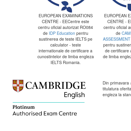
EUROPEAN EXAMINATIONS
EUROPEAN E
CENTRE - EECentre este
CENTRE - EE
centru oficial autorizat RO084
centru oficial 
de
IDP Education
pentru
de
CAM
sustinerea de teste IELTS pe
ASSESSMENT 
calculator - teste
pentru sustine
internationale de certificare a
de certificare 
cunostintelor de limba engleza
de limba engle
IELTS Romania.
Din primavara
titulatura ofe
engleza la stand