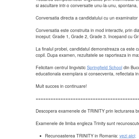
si ascultare intr-o conversatie unu-la-unu, spontana, 
Conversatia directa a candidatului cu un examinator d
Conversatia este construita in mod interactiv, prin di
inceput: Grade 1, Grade 2, Grade 3. Incepand cu Grade
La finalul probei, candidatul demonstreaza ca este ca
copil. Dupa examen, rezultatele se raporteaza in maxi
Felicitam centrul lingvistic
Springfield School
din Bucu
educationala exemplara si consecventa, reflectata in
Mult succes in continuare!
=========================================
Descopera examenele de TRINITY prin lecturarea br
Examenele de limba engleza Trinity sunt recunoscute i
Recunoasterea TRINITY in Romania:
vezi aici;