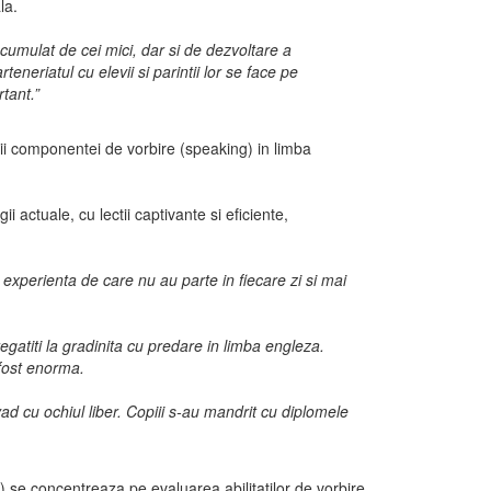
la.
acumulat de cei mici, dar si de dezvoltare a
neriatul cu elevii si parintii lor se face pe
tant.”
rii componentei de vorbire (speaking) in limba
ctuale, cu lectii captivante si eficiente,
experienta de care nu au parte in fiecare zi si mai
egatiti la gradinita cu predare in limba engleza.
 fost enorma.
ad cu ochiul liber. Copiii s-au mandrit cu diplomele
se concentreaza pe evaluarea abilitatilor de vorbire