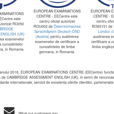
EUROPEAN EXAMINATIONS
EUROPEAN E
XAMINATIONS
CENTRE - EECentre este
CENTRE - EE
Centre este
centru oficial autorizat
centru ofici
autorizat RO050
ROU002 de
Österreichisches
RO65151 de
BRIDGE
Sprachdiplom Deutsch-ÖSD
London (
ENGLISH (UK)
(Austria)
pentru sustinerea
sustinerea e
rea examenelor
examenelor de certificare a
certificare a c
a cunostintelor
cunostintelor de limba
limba engleza
za, in Romania.
germana, in Romania.
 anului 2018, EUROPEAN EXAMINATIONS CENTRE (EECentre) functi
rita de CAMBRIDGE ASSESSMENT ENGLISH (UK), in semn de recunoastere a 
arde internationale, servicii de excelenta oferite clientilor, parteneriate
What our customers say