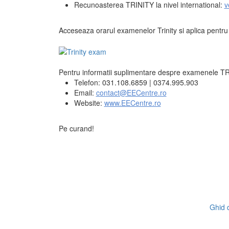
Recunoasterea TRINITY la nivel international:
v
Acceseaza orarul examenelor Trinity si aplica pentru i
Pentru informatii suplimentare despre examenele TR
Telefon: 031.108.6859 | 0374.995.903
Email:
contact@EECentre.ro
Website:
www.EECentre.ro
Pe curand!
Ghid d