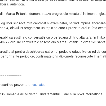
libera, autentica.
in Marea Britanie, demonstreaza progresele micutului la limba engleza, f
alog liber si direct intre candidat si examinator, nefiind impusa abordar
 4, elevul isi pregateste un topic pe care il prezinta oral in fata exam
pabil sa sustina o conversatie cu o persoana dintr-o alta tara, in limba
m 72 ore, iar certificatele sosesc din Marea Britanie in circa 2-3 sapt
resti atat pentru deschiderea catre noi proiecte educative cu rol de conso
 performante periodice, confirmate prin diplomele recunoscute internat
============
osurii de prezentare:
vezi aici.
n Romania de Ministerul Invatamantului, dar si la nivel international.