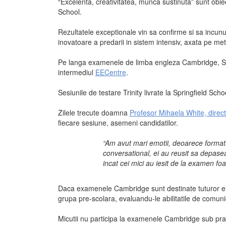
“Excelenta, creativitatea, munca sustinuta” sunt obiec
School.
Rezultatele exceptionale vin sa confirme si sa incunun
inovatoare a predarii in sistem intensiv, axata pe m
Pe langa examenele de limba engleza Cambridge, Spri
intermediul
EECentre
.
Sesiunile de testare Trinity livrate la Springfield Sch
Zilele trecute doamna
Profesor Mihaela White, direct
fiecare sesiune, asemeni candidatilor.
“Am avut mari emotii, deoarece formatu
conversational, ei au reusit sa depasea
incat cei mici au iesit de la examen foa
Daca examenele Cambridge sunt destinate tuturor elev
grupa pre-scolara, evaluandu-le abilitatile de comun
Micutii nu participa la examenele Cambridge sub pragu