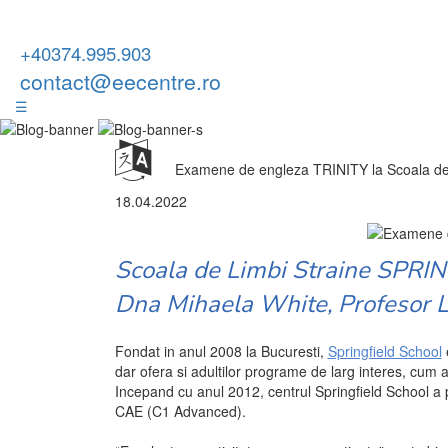
+40374.995.903
contact@eecentre.ro
☰
Examene de engleza TRINITY la Scoala d
18.04.2022
Scoala de Limbi Straine SPRI
Dna Mihaela White, Profesor Li
Fondat in anul 2008 la Bucuresti,
Springfield School
e
dar ofera si adultilor programe de larg interes, cum 
Incepand cu anul 2012, centrul Springfield School a p
CAE (C1 Advanced).