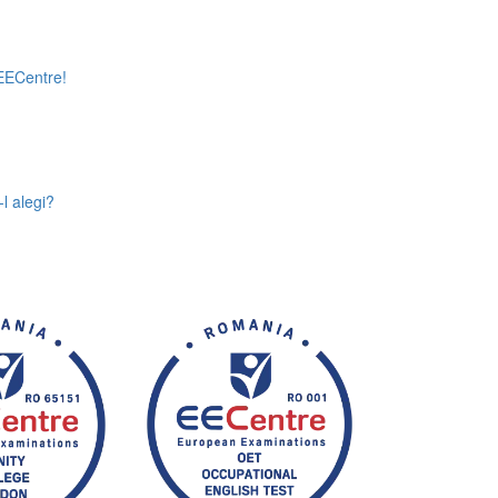
 EECentre!
l alegi?