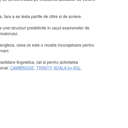
ara a se testa partile de citire si de scriere.
ea unei structuri predefinite in cazul examenelor de
inatorului.
 engleza, ceea ce este o reusita incurajatoare pentru
amani.
lidare lingvistica, cat si pentru activitatea
ional:
CAMBRIDGE
,
TRINITY
,
KOALA by KGL
.