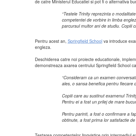
de catre Ministerul Educatiei si pot fi o alternativa 
“Testele Trinity reprezinta o modalitate
competentei de vorbire in limba engleza.
parcursul multor ani de studiu. Copiii 
Pentru acest an,
Springfield School
va introduce exam
engleza.
Deschiderea catre noi proiecte educationale, implemen
demonstreaza axarea centrului Springfield School catr
“Consideram ca un examen conversational
ales, o sansa benefica pentru fiecare di
Copiii care au sustinut examenul Trinity
Pentru ei a fost un prilej de mare bucu
Pentru parinti, a fost o confirmare a f
obtinute, a fost prima lor satisfactie d
Testarea competentelor lingvistice prin intermediul