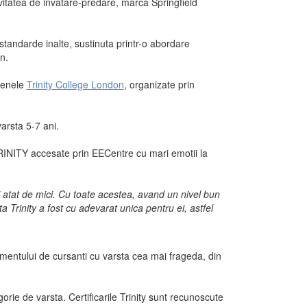
ivitatea de invatare-predare, marca Springfield
standarde inalte, sustinuta printr-o abordare
n.
menele
Trinity College London
, organizate prin
varsta 5-7 ani.
RINITY accesate prin EECentre cu mari emotii la
 atat de mici. Cu toate acestea, avand un nivel bun
 Trinity a fost cu adevarat unica pentru ei, astfel
mentului de cursanti cu varsta cea mai frageda, din
rie de varsta. Certificarile Trinity sunt recunoscute