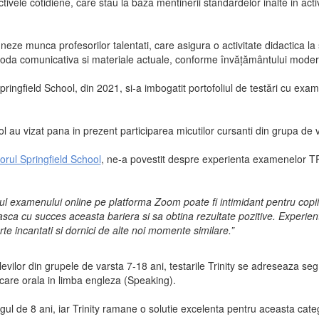
tivele cotidiene, care stau la baza mentinerii standardelor inalte in act
eze munca profesorilor talentati, care asigura o activitate didactica la 
etoda comunicativa si materiale actuale, conforme învățământului moder
ngfield School, din 2021, si-a imbogatit portofoliul de testări cu exa
ool au vizat pana in prezent participarea micutilor cursanti din grupa de 
orul Springfield School
, ne-a povestit despre experienta examenelor T
l examenului online pe platforma Zoom poate fi intimidant pentru copii
sca cu succes aceasta bariera si sa obtina rezultate pozitive. Experienta
rte incantati si dornici de alte noi momente similare.”
ilor din grupele de varsta 7-18 ani, testarile Trinity se adreseaza seg
icare orala in limba engleza (Speaking).
l de 8 ani, iar Trinity ramane o solutie excelenta pentru aceasta catego