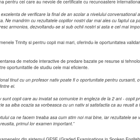
buna pentru cei care au nevoie de certificate cu recunoastere internationa
 excelenta de verificare la final de an scolar a nivelului conversational 
 Ne mandrim cu rezultatele copiilor nostri dar mai ales cu faptul ca parte
cresc armonios, dezvoltandu-se si sub ochii nostri si asta e cel mai impor
enele Trinity si pentru copii mai mari, oferindu-le oportunitatea valida
tarea de metode interactive de predare bazate pe resurse si tehnologii a
e oportunitatile de studiu cele mai eficiente.
 tinut cu un profesor nativ poate fi o oportunitate pentru cursanti, o 
ntre ei.
 sunt copii care au invatat sa comunice in engleza de la 2 ani - copii pr
rie sa aiba ocazia sa vorbeasca cu un nativ si satisfactia ca au reusit a
aptului ca ne facem treaba asa cum stim noi mai bine, iar rezultatele se v
e reusita, primul lor examen important.”
 examenelor din sistemul GESE (Graded Examinations in Spoken English) 