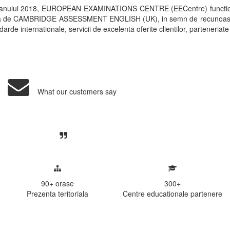
 anului 2018, EUROPEAN EXAMINATIONS CENTRE (EECentre) functi
rita de CAMBRIDGE ASSESSMENT ENGLISH (UK), in semn de recunoastere a 
arde internationale, servicii de excelenta oferite clientilor, parteneriate
What our customers say
Centre, livrarea unui examen se desfasoara intr-o at
ativa, sociabila, aspecte care m-au determinat sa imi
de examinare.
90+
orase
300
+
Prezenta teritoriala
Centre educationale partenere