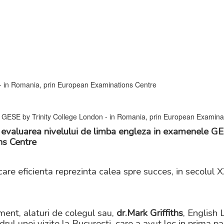
 in Romania, prin European Examinations Centre
 evaluarea nivelului de limba engleza in examenele G
ns Centre
e eficienta reprezinta calea spre succes, in secolul XX
ent, alaturi de colegul sau,
dr.
Mark Griffiths
, English
rul unei vizite la Bucuresti, care a avut loc in prima p