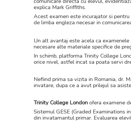
comunicare directa cu elevul, evidentiaza 
explica Mark Griffiths.
Acest examen este incurajator si pentru e
de limba engleza necesar in comunicarea sa
Un alt avantaj este acela ca examenele G
necesare alte materiale specifice de prega
In schimb, platforma Trinity College Lon
orice nivel, astfel incat sa poata servi dre
Nefiind prima sa vizita in Romania, dr. Mar
invatare, dupa ce a avut prilejul sa asist
Trinity College London
ofera examene de 
Sistemul GESE (Graded Examinations in Sp
din invatamantul primar. Evaluarea elevil