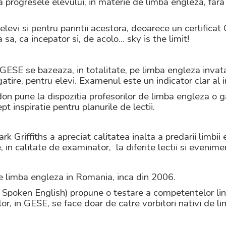
progresele elevului, in materie de limba engleza, fara p
levi si pentru parintii acestora, deoarece un certificat
, ca incepator si, de acolo... sky is the limit!
ESE se bazeaza, in totalitate, pe limba engleza invatat
tire, pentru elevi. Examenul este un indicator clar al in
don pune la dispozitia profesorilor de limba engleza o
pt inspiratie pentru planurile de lectii.
k Griffiths a apreciat calitatea inalta a predarii limbii 
e, in calitate de examinator,
la diferite lectii si evenim
limba engleza in Romania, inca din 2006.
oken English) propune o testare a competentelor lingvis
or, in GESE, se face doar de catre vorbitori nativi de l