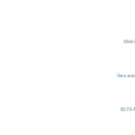
Ghid d
Vara acea
IELTS A