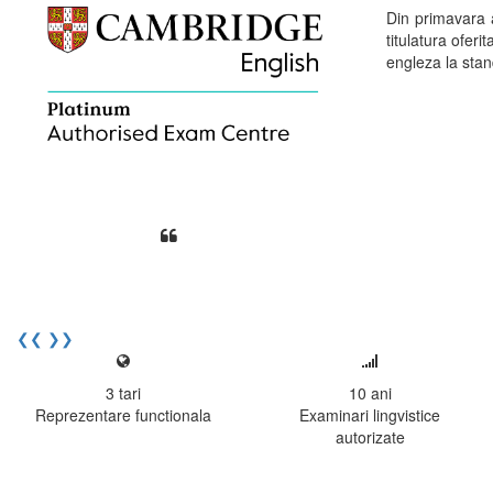
Din primavara
titulatura ofe
engleza la stand
Din perspectiva unui voluntar EE
Echipa EECentre este unita, comunic
cu nerabdare urmatoarea sesiune 
Elev I. Martin, 18 ani, Voluntar
❮❮
❯❯
3
tari
10
ani
Reprezentare functionala
Examinari lingvistice
autorizate