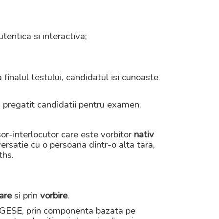
tentica si interactiva;
finalul testului, candidatul isi cunoaste
au pregatit candidatii pentru examen.
or-interlocutor care este vorbitor
nativ
rsatie cu o persoana dintr-o alta tara,
ths.
are
si
prin
vorbire
.
e GESE, prin componenta bazata pe