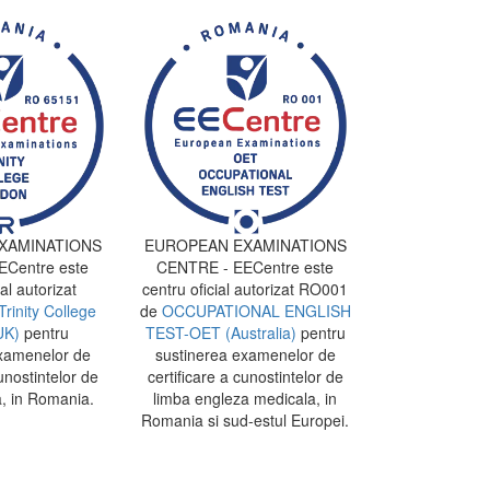
XAMINATIONS
EUROPEAN EXAMINATIONS
Centre este
CENTRE - EECentre este
al autorizat
centru oficial autorizat RO001
Trinity College
de
OCCUPATIONAL ENGLISH
UK)
pentru
TEST-OET (Australia)
pentru
xamenelor de
sustinerea examenelor de
unostintelor de
certificare a cunostintelor de
, in Romania.
limba engleza medicala, in
Romania si sud-estul Europei.