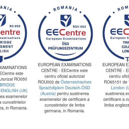
EUROPEAN EXAMINATIONS
EUROPEAN E
XAMINATIONS
CENTRE - EECentre este
CENTRE - EE
Centre este
centru oficial autorizat
centru ofici
autorizat RO050
ROU002 de
Österreichisches
RO65151 de
BRIDGE
Sprachdiplom Deutsch-ÖSD
London (
ENGLISH (UK)
(Austria)
pentru sustinerea
sustinerea e
rea examenelor
examenelor de certificare a
certificare a c
a cunostintelor
cunostintelor de limba
limba engleza
za, in Romania.
germana, in Romania.