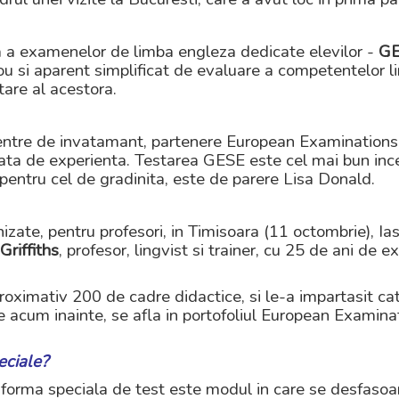
ala a examenelor de limba engleza dedicate elevilor -
GE
si aparent simplificat de evaluare a competentelor lingi
tare al acestora.
i centre de invatamant, partenere European Examinations
ata de experienta. Testarea GESE este cel mai bun inc
 pentru cel de gradinita, este de parere Lisa Donald.
zate, pentru profesori, in Timisoara (11 octombrie), Ias
Griffiths
, profesor, lingvist si trainer, cu 25 de ani de e
oximativ 200 de cadre didactice, si le-a impartasit cat
 acum inainte, se afla in portofoliul European Examina
ciale?
 forma speciala de test este modul in care se desfasoar