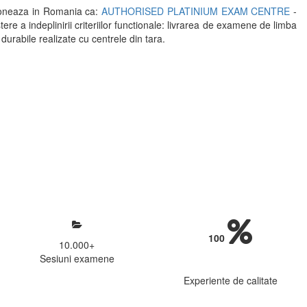
oneaza in Romania ca:
AUTHORISED PLATINIUM EXAM CENTRE
-
indeplinirii criteriilor functionale: livrarea de examene de limba
 durabile realizate cu centrele din tara.
mosfera propice concentrarii.
 continui activitatea si sa astept
100
10.000
+
Sesiuni examene
Experiente de calitate