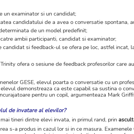
re un examinator si un candidat;
tatea candidatului de a avea o conversatie spontana, au
 determinata de un model predefinit;
catre ambii participanti, candidat si examinator;
andidat si feedback-ul se ofera pe loc, astfel incat, la 
l Trinity ofera o sesiune de feedback profesorilor care 
menelor GESE, elevul poarta o conversatie cu un profes
 elevul demonstreaza ca este capabil sa sustina o conve
incurajatoare pentru un copil, argumenteaza Mark Griffi
l de invatare al elevilor?
i tineri dintre elevi invata, in primul rand, prin
ascult
area s-a produs in cazul lor si in ce masura. Examenel