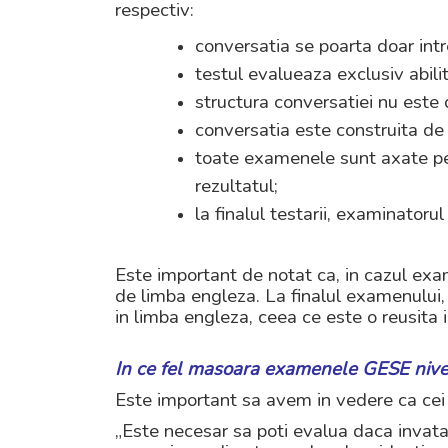
respectiv:
conversatia se poarta doar int
testul evalueaza exclusiv abili
structura conversatiei nu este
conversatia este construita de 
toate examenele sunt axate pe c
rezultatul;
la finalul testarii, examinatoru
Este important de notat ca, in cazul exa
de limba engleza. La finalul examenului,
in limba engleza, ceea ce este o reusita 
In ce fel masoara examenele GESE nivelu
Este important sa avem in vedere ca cei ma
„Este necesar sa poti evalua daca invat