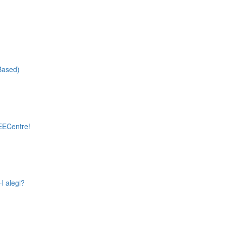
-Based)
 EECentre!
l alegi?