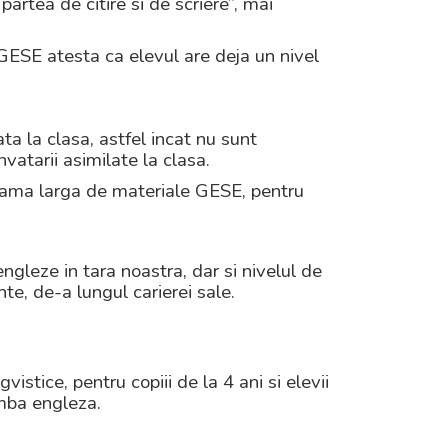
artea de citire si de scriere”, mai
 GESE atesta ca elevul are deja un nivel
a la clasa, astfel incat nu sunt
vatarii asimilate la clasa.
 gama larga de materiale GESE, pentru
engleze in tara noastra, dar si nivelul de
ente, de-a lungul carierei sale.
tice, pentru copiii de la 4 ani si elevii
imba engleza.