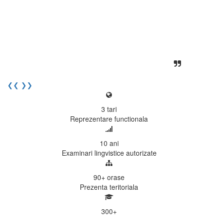
desfasoara intr-o atmosfera propice
concentrarii. Echipa EECentre este
unita, comunicativa, sociabila, aspecte
care m-au determinat sa imi continui
activitatea si sa astept cu nerabdare
urmatoarea sesiune de examinare.
Elev I. Martin, 18 ani, Voluntar
❮❮
❯❯
3
tari
Reprezentare functionala
10
ani
Examinari lingvistice autorizate
90+
orase
Prezenta teritoriala
300
+