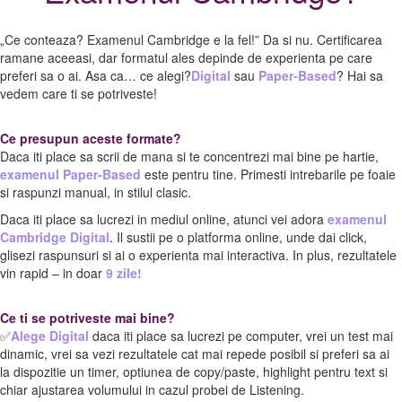
„Ce conteaza? Examenul Cambridge e la fel!” Da si nu. Certificarea
ramane aceeasi, dar formatul ales depinde de experienta pe care
preferi sa o ai. Asa ca… ce alegi?
Digital
sau
Paper-Based
? Hai sa
vedem care ti se potriveste!
Ce presupun aceste formate?
Daca iti place sa scrii de mana si te concentrezi mai bine pe hartie,
examenul Paper-Based
este pentru tine. Primesti intrebarile pe foaie
si raspunzi manual, in stilul clasic.
Daca iti place sa lucrezi in mediul online, atunci vei adora
examenul
Cambridge Digital
. Il sustii pe o platforma online, unde dai click,
glisezi raspunsuri si ai o experienta mai interactiva. In plus, rezultatele
vin rapid – in doar
9 zile!
Ce ti se potriveste mai bine?
✅
Alege Digital
daca iti place sa lucrezi pe computer, vrei un test mai
dinamic, vrei sa vezi rezultatele cat mai repede posibil si preferi sa ai
la dispozitie un timer, optiunea de copy/paste, highlight pentru text si
chiar ajustarea volumului in cazul probei de Listening.